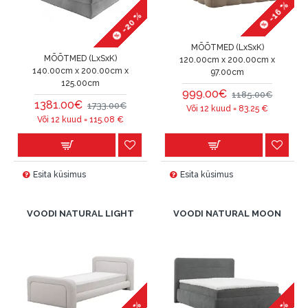
-16 %
-20 %
MÕÕTMED (LxSxK)
MÕÕTMED (LxSxK)
120.00cm x 200.00cm x
140.00cm x 200.00cm x
97.00cm
125.00cm
999.00€
1185.00€
1381.00€
1733.00€
Või 12 kuud =
83.25
€
Või 12 kuud =
115.08
€
Esita küsimus
Esita küsimus
VOODI NATURAL LIGHT
VOODI NATURAL MOON