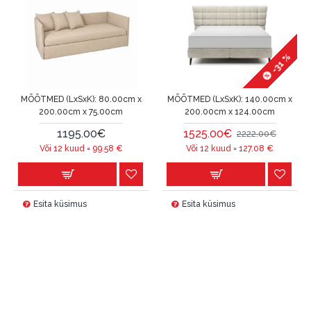
-31 %
MÕÕTMED (LxSxK):
80.00cm x
MÕÕTMED (LxSxK):
140.00cm x
200.00cm x 75.00cm
200.00cm x 124.00cm
1195.00€
1525.00€
2222.00€
Või 12 kuud =
99.58
€
Või 12 kuud =
127.08
€
Esita küsimus
Esita küsimus