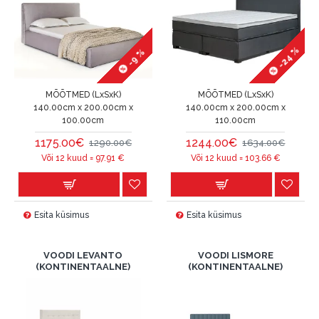
-24 %
-9 %
MÕÕTMED (LxSxK)
MÕÕTMED (LxSxK)
140.00cm x 200.00cm x
140.00cm x 200.00cm x
100.00cm
110.00cm
1175.00€
1244.00€
1290.00€
1634.00€
Või 12 kuud =
97.91
€
Või 12 kuud =
103.66
€
Esita küsimus
Esita küsimus
VOODI LEVANTO
VOODI LISMORE
(KONTINENTAALNE)
(KONTINENTAALNE)