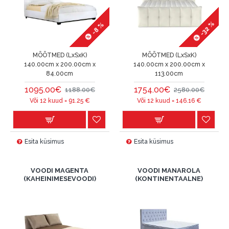
-32 %
-8 %
MÕÕTMED (LxSxK)
MÕÕTMED (LxSxK)
140.00cm x 200.00cm x
140.00cm x 200.00cm x
84.00cm
113.00cm
1095.00€
1754.00€
1188.00€
2580.00€
Või 12 kuud =
91.25
€
Või 12 kuud =
146.16
€
Esita küsimus
Esita küsimus
VOODI MAGENTA
VOODI MANAROLA
(KAHEINIMESEVOODI)
(KONTINENTAALNE)