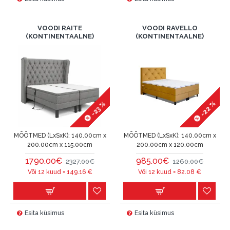
VOODI RAITE
VOODI RAVELLO
(KONTINENTAALNE)
(KONTINENTAALNE)
-22 %
-23 %
MÕÕTMED (LxSxK):
140.00cm x
MÕÕTMED (LxSxK):
140.00cm x
200.00cm x 115.00cm
200.00cm x 120.00cm
1790.00€
985.00€
2327.00€
1260.00€
Või 12 kuud =
149.16
€
Või 12 kuud =
82.08
€
Esita küsimus
Esita küsimus