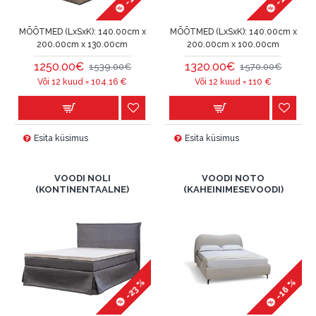
MÕÕTMED (LxSxK):
140.00cm x
MÕÕTMED (LxSxK):
140.00cm x
200.00cm x 130.00cm
200.00cm x 100.00cm
1250.00€
1320.00€
1539.00€
1570.00€
Või 12 kuud =
104.16
€
Või 12 kuud =
110
€
Esita küsimus
Esita küsimus
VOODI NOLI
VOODI NOTO
(KONTINENTAALNE)
(KAHEINIMESEVOODI)
-16 %
-23 %