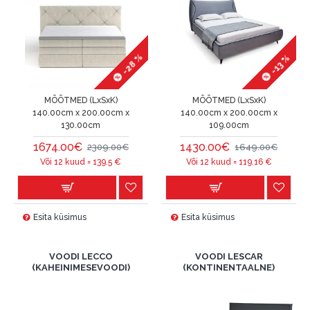
-28 %
-13 %
MÕÕTMED (LxSxK)
MÕÕTMED (LxSxK)
140.00cm x 200.00cm x
140.00cm x 200.00cm x
130.00cm
109.00cm
1674.00€
1430.00€
2309.00€
1649.00€
Või 12 kuud =
139.5
€
Või 12 kuud =
119.16
€
Esita küsimus
Esita küsimus
VOODI LECCO
VOODI LESCAR
(KAHEINIMESEVOODI)
(KONTINENTAALNE)