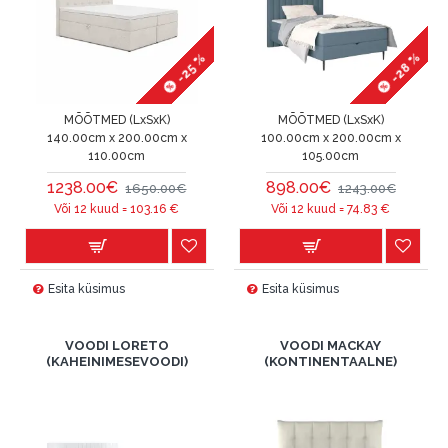
-28 %
-25 %
MÕÕTMED (LxSxK)
MÕÕTMED (LxSxK)
140.00cm x 200.00cm x
100.00cm x 200.00cm x
110.00cm
105.00cm
1238.00€
898.00€
1650.00€
1243.00€
Või 12 kuud =
103.16
€
Või 12 kuud =
74.83
€
Esita küsimus
Esita küsimus
VOODI LORETO
VOODI MACKAY
(KAHEINIMESEVOODI)
(KONTINENTAALNE)