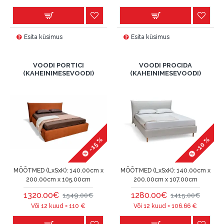
Esita küsimus
Esita küsimus
VOODI PORTICI
VOODI PROCIDA
(KAHEINIMESEVOODI)
(KAHEINIMESEVOODI)
-10 %
-15 %
MÕÕTMED (LxSxK):
140.00cm x
MÕÕTMED (LxSxK):
140.00cm x
200.00cm x 105.00cm
200.00cm x 107.00cm
1320.00€
1280.00€
1549.00€
1415.00€
Või 12 kuud =
110
€
Või 12 kuud =
106.66
€