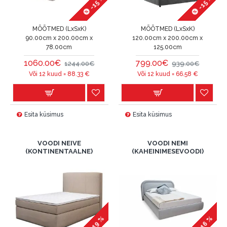
-15 %
-15 %
MÕÕTMED (LxSxK)
MÕÕTMED (LxSxK)
90.00cm x 200.00cm x
120.00cm x 200.00cm x
78.00cm
125.00cm
1060.00€
799.00€
1244.00€
939.00€
Või 12 kuud =
88.33
€
Või 12 kuud =
66.58
€
Esita küsimus
Esita küsimus
VOODI NEIVE
VOODI NEMI
(KONTINENTAALNE)
(KAHEINIMESEVOODI)
-19 %
-16 %