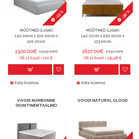
-30 %
-13 %
MÕÕTMED (LxSxK)
MÕÕTMED (LxSxK)
140.00cm x 200.00cm x
140.00cm x 200.00cm x
100.00cm
123.00cm
1320.00€
1627.00€
1519.00€
2331.00€
Või 12 kuud =
110
€
Või 12 kuud =
135.58
€
Esita küsimus
Esita küsimus
VOODI NARBONNE
VOODI NATURAL CLOUD
(KONTINENTAALNE)