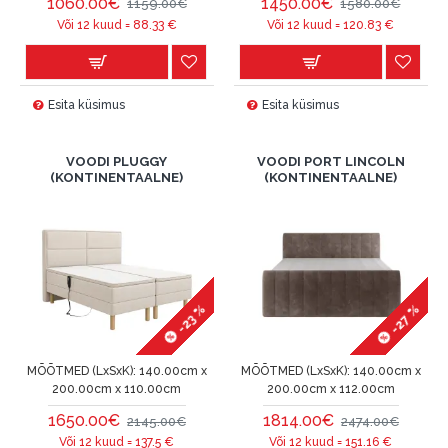
1060.00€
1450.00€
1159.00€
1580.00€
Või 12 kuud =
88.33
€
Või 12 kuud =
120.83
€
Esita küsimus
Esita küsimus
VOODI PLUGGY
VOODI PORT LINCOLN
(KONTINENTAALNE)
(KONTINENTAALNE)
-27 %
-23 %
MÕÕTMED (LxSxK):
140.00cm x
MÕÕTMED (LxSxK):
140.00cm x
200.00cm x 110.00cm
200.00cm x 112.00cm
1650.00€
1814.00€
2145.00€
2474.00€
Või 12 kuud =
137.5
€
Või 12 kuud =
151.16
€