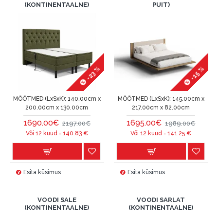
(KONTINENTAALNE)
PUIT)
-23 %
-15 %
MÕÕTMED (LxSxK):
140.00cm x
MÕÕTMED (LxSxK):
145.00cm x
200.00cm x 130.00cm
217.00cm x 82.00cm
1690.00€
1695.00€
2197.00€
1989.00€
Või 12 kuud =
140.83
€
Või 12 kuud =
141.25
€
Esita küsimus
Esita küsimus
VOODI SALE
VOODI SARLAT
(KONTINENTAALNE)
(KONTINENTAALNE)