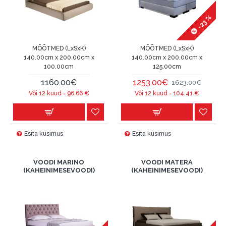
-23 %
MÕÕTMED (LxSxK)
MÕÕTMED (LxSxK)
140.00cm x 200.00cm x
140.00cm x 200.00cm x
100.00cm
125.00cm
1160.00€
1253.00€
1623.00€
Või 12 kuud =
96.66
€
Või 12 kuud =
104.41
€
Esita küsimus
Esita küsimus
VOODI MARINO
VOODI MATERA
(KAHEINIMESEVOODI)
(KAHEINIMESEVOODI)