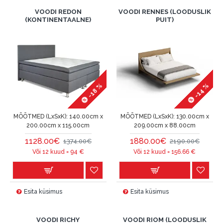
VOODI REDON
VOODI RENNES (LOODUSLIK
(KONTINENTAALNE)
PUIT)
-18 %
-14 %
MÕÕTMED (LxSxK):
140.00cm x
MÕÕTMED (LxSxK):
130.00cm x
200.00cm x 115.00cm
209.00cm x 88.00cm
1128.00€
1880.00€
1374.00€
2190.00€
Või 12 kuud =
94
€
Või 12 kuud =
156.66
€
Esita küsimus
Esita küsimus
VOODI RICHY
VOODI RIOM (LOODUSLIK