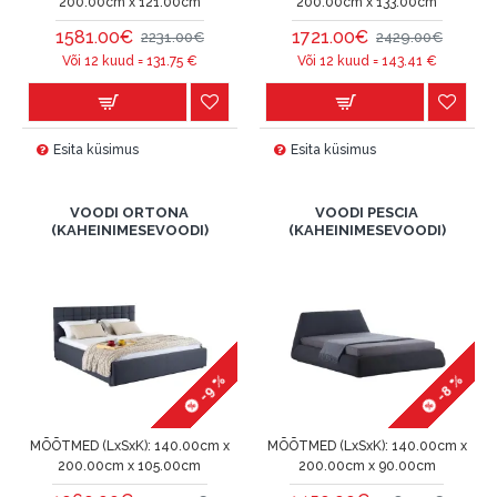
200.00cm x 121.00cm
200.00cm x 133.00cm
1581.00€
1721.00€
2231.00€
2429.00€
Või 12 kuud =
131.75
€
Või 12 kuud =
143.41
€
Esita küsimus
Esita küsimus
VOODI ORTONA
VOODI PESCIA
(KAHEINIMESEVOODI)
(KAHEINIMESEVOODI)
-9 %
-8 %
MÕÕTMED (LxSxK):
140.00cm x
MÕÕTMED (LxSxK):
140.00cm x
200.00cm x 105.00cm
200.00cm x 90.00cm