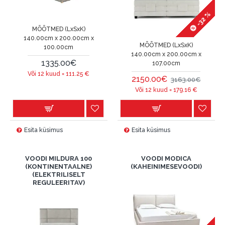
-32 %
MÕÕTMED (LxSxK)
140.00cm x 200.00cm x
MÕÕTMED (LxSxK)
100.00cm
140.00cm x 200.00cm x
1335.00€
107.00cm
Või 12 kuud =
111.25
€
2150.00€
3163.00€
Või 12 kuud =
179.16
€
Esita küsimus
Esita küsimus
VOODI MILDURA 100
VOODI MODICA
(KONTINENTAALNE)
(KAHEINIMESEVOODI)
(ELEKTRILISELT
REGULEERITAV)