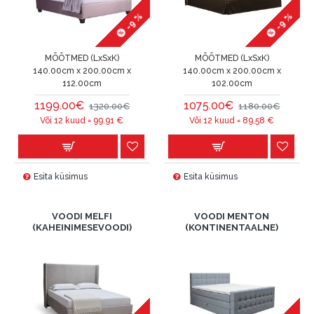
-9 %
-9 %
MÕÕTMED (LxSxK)
MÕÕTMED (LxSxK)
140.00cm x 200.00cm x
140.00cm x 200.00cm x
112.00cm
102.00cm
1199.00€
1075.00€
1320.00€
1180.00€
Või 12 kuud =
99.91
€
Või 12 kuud =
89.58
€
Esita küsimus
Esita küsimus
VOODI MELFI
VOODI MENTON
(KAHEINIMESEVOODI)
(KONTINENTAALNE)