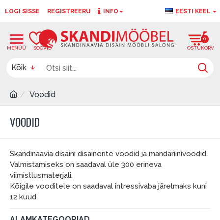
LOGI SISSE
REGISTREERU
INFO
EESTI KEEL
0
0
Kõik
Voodid
VOODID
Skandinaavia disaini disainerite voodid ja mandariinivoodid.
Valmistamiseks on saadaval üle 300 erineva
viimistlusmaterjali.
Kõigile vooditele on saadaval intressivaba järelmaks kuni
12 kuud.
ALAMKATEGOORIAD