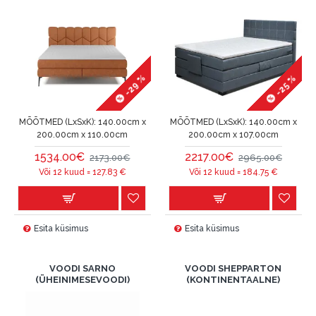
-29 %
-25 %
MÕÕTMED (LxSxK):
140.00cm x
MÕÕTMED (LxSxK):
140.00cm x
200.00cm x 110.00cm
200.00cm x 107.00cm
1534.00€
2217.00€
2173.00€
2965.00€
Või 12 kuud =
127.83
€
Või 12 kuud =
184.75
€
Esita küsimus
Esita küsimus
VOODI SARNO
VOODI SHEPPARTON
(ÜHEINIMESEVOODI)
(KONTINENTAALNE)