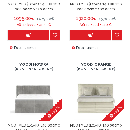
MÕÕTMED (LxSxK):
140.00cm x
MÕÕTMED (LxSxK):
140.00cm x
200.00cm x 120.00cm
200.00cm x 100.00cm
1095.00€
1320.00€
1429.00€
1570.00€
Või 12 kuud =
91.25
€
Või 12 kuud =
110
€
Esita küsimus
Esita küsimus
VOODI NOWRA
VOODI ORANGE
(KONTINENTAALNE)
(KONTINENTAALNE)
-29 %
-29 %
MÕÕTMED (LxSxK):
140.00cm x
MÕÕTMED (LxSxK):
140.00cm x