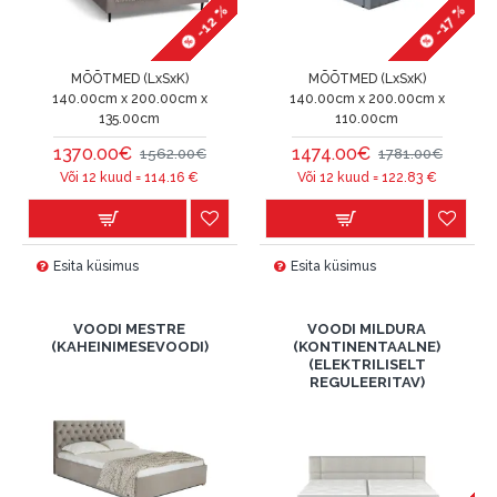
-12 %
-17 %
MÕÕTMED (LxSxK)
MÕÕTMED (LxSxK)
140.00cm x 200.00cm x
140.00cm x 200.00cm x
135.00cm
110.00cm
1370.00€
1474.00€
1562.00€
1781.00€
Või 12 kuud =
114.16
€
Või 12 kuud =
122.83
€
Esita küsimus
Esita küsimus
VOODI MESTRE
VOODI MILDURA
(KAHEINIMESEVOODI)
(KONTINENTAALNE)
(ELEKTRILISELT
REGULEERITAV)