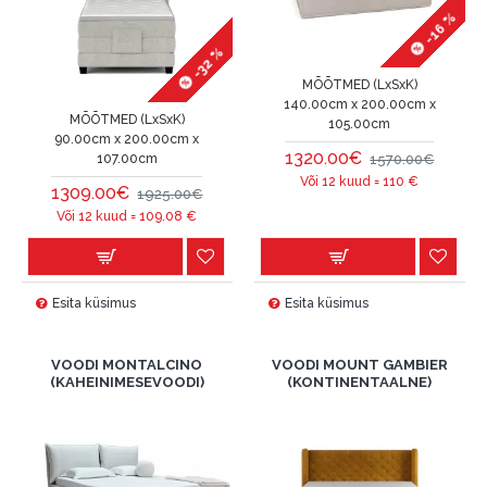
-16 %
-32 %
MÕÕTMED (LxSxK)
140.00cm x 200.00cm x
MÕÕTMED (LxSxK)
105.00cm
90.00cm x 200.00cm x
1320.00€
1570.00€
107.00cm
Või 12 kuud =
110
€
1309.00€
1925.00€
Või 12 kuud =
109.08
€
Esita küsimus
Esita küsimus
VOODI MONTALCINO
VOODI MOUNT GAMBIER
(KAHEINIMESEVOODI)
(KONTINENTAALNE)