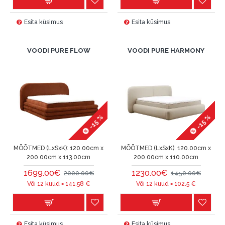
Esita küsimus
Esita küsimus
VOODI PURE FLOW
VOODI PURE HARMONY
-15 %
-15 %
MÕÕTMED (LxSxK):
120.00cm x
MÕÕTMED (LxSxK):
120.00cm x
200.00cm x 113.00cm
200.00cm x 110.00cm
1699.00€
1230.00€
2000.00€
1450.00€
Või 12 kuud =
141.58
€
Või 12 kuud =
102.5
€
Esita küsimus
Esita küsimus