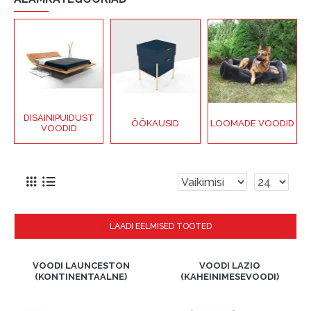
DISAINIPUIDUST
D
ÖÖKAUSID
LOOMADE VOODID
VOODID
LAADI EELMISED TOOTED
VOODI LAUNCESTON
VOODI LAZIO
(KONTINENTAALNE)
(KAHEINIMESEVOODI)