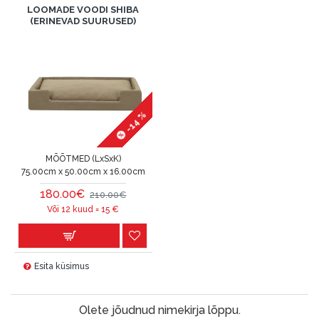
LOOMADE VOODI SHIBA
(ERINEVAD SUURUSED)
-14 %
MÕÕTMED (LxSxK)
75.00cm x 50.00cm x 16.00cm
180.00€
210.00€
Või 12 kuud =
15
€
Esita küsimus
Olete jõudnud nimekirja lõppu.