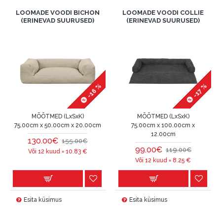
LOOMADE VOODI BICHON
LOOMADE VOODI COLLIE
(ERINEVAD SUURUSED)
(ERINEVAD SUURUSED)
-16 %
-17 %
MÕÕTMED (LxSxK)
MÕÕTMED (LxSxK)
75.00cm x 50.00cm x 20.00cm
75.00cm x 100.00cm x
12.00cm
130.00€
155.00€
99.00€
119.00€
Või 12 kuud =
10.83
€
Või 12 kuud =
8.25
€
Esita küsimus
Esita küsimus