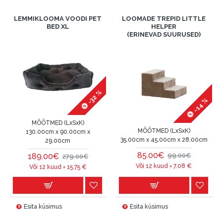
LEMMIKLOOMA VOODI PET
LOOMADE TREPID LITTLE
BED XL
HELPER
(ERINEVAD SUURUSED)
-32 %
-14 %
MÕÕTMED (LxSxK)
MÕÕTMED (LxSxK)
130.00cm x 90.00cm x
35.00cm x 45.00cm x 28.00cm
29.00cm
85.00€
189.00€
99.00€
279.00€
Või 12 kuud =
7.08
€
Või 12 kuud =
15.75
€
Esita küsimus
Esita küsimus