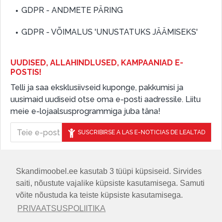
GDPR - ANDMETE PÄRING
GDPR - VÕIMALUS 'UNUSTATUKS JÄÄMISEKS'
UUDISED, ALLAHINDLUSED, KAMPAANIAD E-
POSTIS!
Telli ja saa eksklusiivseid kuponge, pakkumisi ja
uusimaid uudiseid otse oma e-posti aadressile. Liitu
meie e-lojaalsusprogrammiga juba täna!
SUSCRIBIRSE A LAS E-NOTICIAS DE LEALTAD
Skandimoobel.ee kasutab 3 tüüpi küpsiseid. Sirvides
JÄLGIGE MEID SOTSIAALMEEDIAS
saiti, nõustute vajalike küpsiste kasutamisega. Samuti
võite nõustuda ka teiste küpsiste kasutamisega.
PRIVAATSUSPOLIITIKA