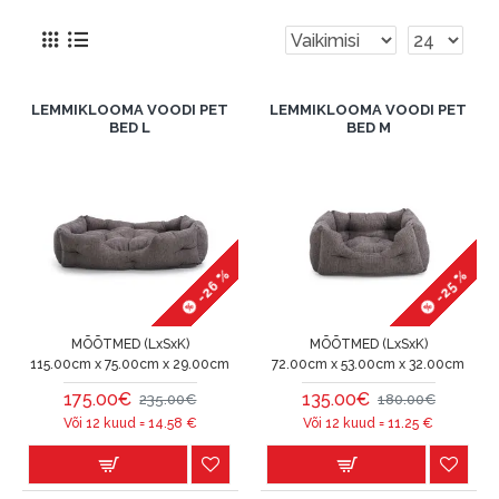
LEMMIKLOOMA VOODI PET
LEMMIKLOOMA VOODI PET
BED L
BED M
-26 %
-25 %
MÕÕTMED (LxSxK)
MÕÕTMED (LxSxK)
115.00cm x 75.00cm x 29.00cm
72.00cm x 53.00cm x 32.00cm
175.00€
135.00€
235.00€
180.00€
Või 12 kuud =
14.58
€
Või 12 kuud =
11.25
€