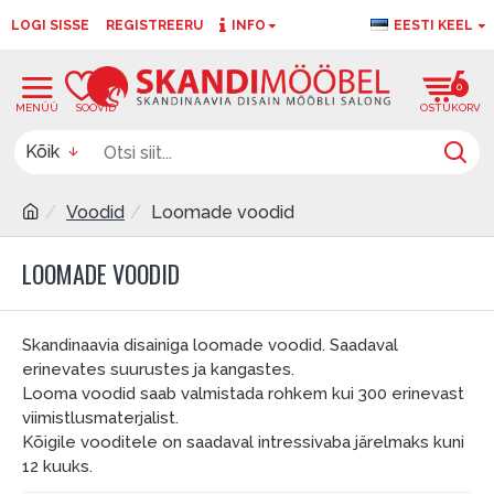
LOGI SISSE
REGISTREERU
INFO
EESTI KEEL
0
0
Kõik
Voodid
Loomade voodid
LOOMADE VOODID
Skandinaavia disainiga loomade voodid. Saadaval
erinevates suurustes ja kangastes.
Looma voodid saab valmistada rohkem kui 300 erinevast
viimistlusmaterjalist.
Kõigile vooditele on saadaval intressivaba järelmaks kuni
12 kuuks.