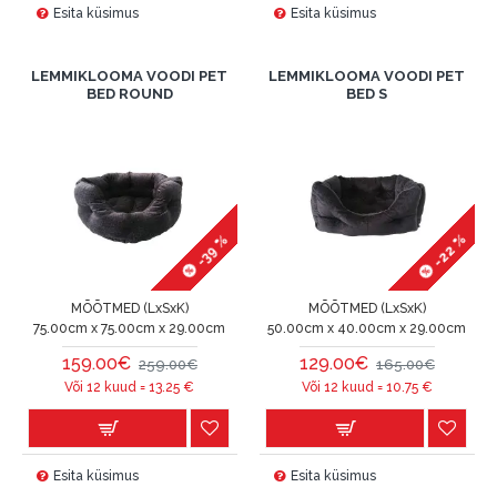
Esita küsimus
Esita küsimus
LEMMIKLOOMA VOODI PET
LEMMIKLOOMA VOODI PET
BED ROUND
BED S
-22 %
-39 %
MÕÕTMED (LxSxK)
MÕÕTMED (LxSxK)
75.00cm x 75.00cm x 29.00cm
50.00cm x 40.00cm x 29.00cm
159.00€
129.00€
259.00€
165.00€
Või 12 kuud =
13.25
€
Või 12 kuud =
10.75
€
Esita küsimus
Esita küsimus