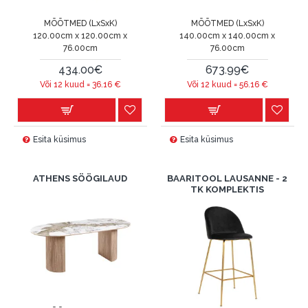
MÕÕTMED (LxSxK)
MÕÕTMED (LxSxK)
120.00cm x 120.00cm x
140.00cm x 140.00cm x
76.00cm
76.00cm
434.00€
673.99€
Või 12 kuud =
36.16
€
Või 12 kuud =
56.16
€
Esita küsimus
Esita küsimus
ATHENS SÖÖGILAUD
BAARITOOL LAUSANNE - 2
TK KOMPLEKTIS