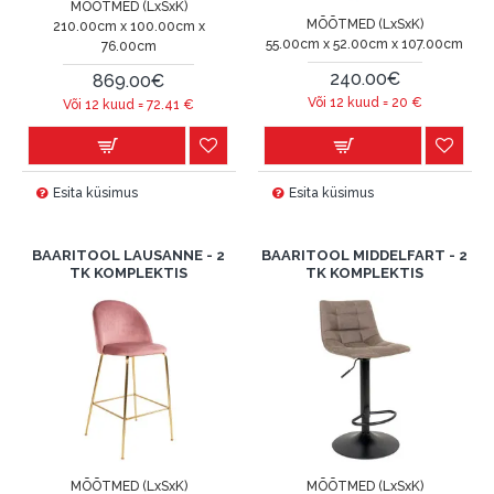
MÕÕTMED (LxSxK)
MÕÕTMED (LxSxK)
210.00cm x 100.00cm x
55.00cm x 52.00cm x 107.00cm
76.00cm
240.00€
869.00€
Või 12 kuud =
20
€
Või 12 kuud =
72.41
€
Esita küsimus
Esita küsimus
BAARITOOL LAUSANNE - 2
BAARITOOL MIDDELFART - 2
TK KOMPLEKTIS
TK KOMPLEKTIS
MÕÕTMED (LxSxK)
MÕÕTMED (LxSxK)