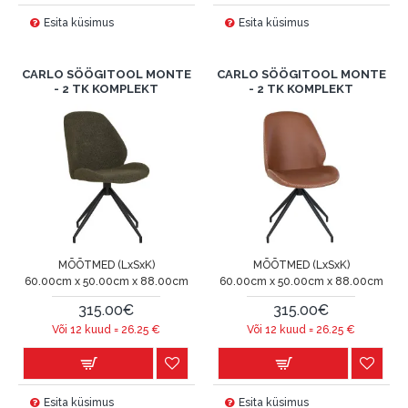
Esita küsimus
Esita küsimus
CARLO SÖÖGITOOL MONTE
CARLO SÖÖGITOOL MONTE
- 2 TK KOMPLEKT
- 2 TK KOMPLEKT
MÕÕTMED (LxSxK)
MÕÕTMED (LxSxK)
60.00cm x 50.00cm x 88.00cm
60.00cm x 50.00cm x 88.00cm
315.00€
315.00€
Või 12 kuud =
26.25
€
Või 12 kuud =
26.25
€
Esita küsimus
Esita küsimus