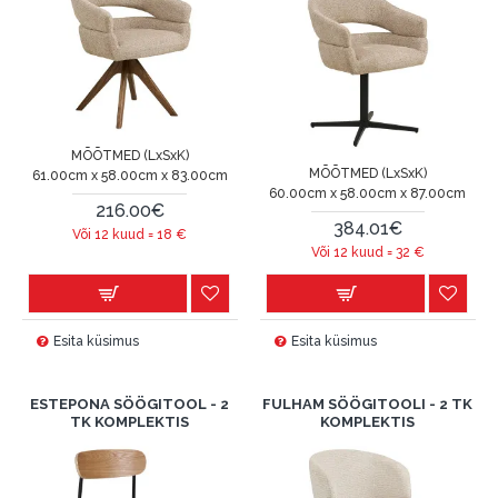
MÕÕTMED (LxSxK)
MÕÕTMED (LxSxK)
61.00cm x 58.00cm x 83.00cm
60.00cm x 58.00cm x 87.00cm
216.00€
384.01€
Või 12 kuud =
18
€
Või 12 kuud =
32
€
Esita küsimus
Esita küsimus
ESTEPONA SÖÖGITOOL - 2
FULHAM SÖÖGITOOLI - 2 TK
TK KOMPLEKTIS
KOMPLEKTIS