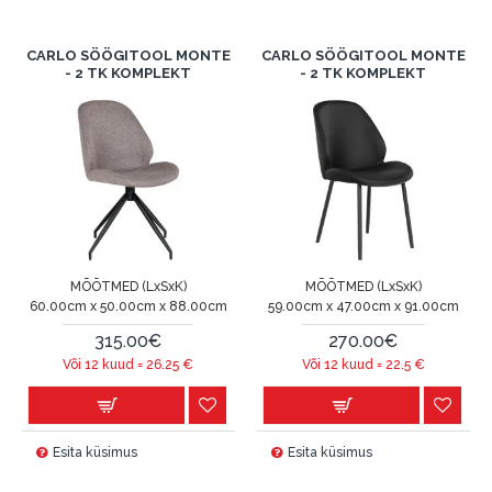
CARLO SÖÖGITOOL MONTE
CARLO SÖÖGITOOL MONTE
- 2 TK KOMPLEKT
- 2 TK KOMPLEKT
MÕÕTMED (LxSxK)
MÕÕTMED (LxSxK)
60.00cm x 50.00cm x 88.00cm
59.00cm x 47.00cm x 91.00cm
315.00€
270.00€
Või 12 kuud =
26.25
€
Või 12 kuud =
22.5
€
Esita küsimus
Esita küsimus