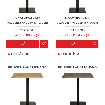
MÕÕTMED (LxSxK)
MÕÕTMED (LxSxK)
70.00cm x 70.00cm x 75.00cm
70.00cm x 70.00cm x 75.00cm
210.00€
210.00€
Või 12 kuud =
17.5
€
Või 12 kuud =
17.5
€
Esita küsimus
Esita küsimus
KOHVIKU LAUD LIGNANO
KOHVIKU LAUD LIGNANO