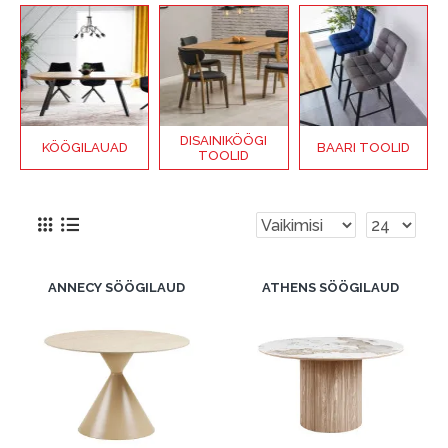
DISAINIKÖÖGI
KÖÖGILAUAD
BAARI TOOLID
TOOLID
ANNECY SÖÖGILAUD
ATHENS SÖÖGILAUD