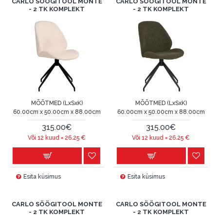
CARLO SÖÖGITOOL MONTE
CARLO SÖÖGITOOL MONTE
- 2 TK KOMPLEKT
- 2 TK KOMPLEKT
MÕÕTMED (LxSxK)
MÕÕTMED (LxSxK)
60.00cm x 50.00cm x 88.00cm
60.00cm x 50.00cm x 88.00cm
315.00€
315.00€
Või 12 kuud =
26.25
€
Või 12 kuud =
26.25
€
Esita küsimus
Esita küsimus
CARLO SÖÖGITOOL MONTE
CARLO SÖÖGITOOL MONTE
- 2 TK KOMPLEKT
- 2 TK KOMPLEKT