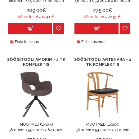
66.00cm x 59.00cm x 80.00cm
58.00cm x 59.00cm x 82.00cm
209.00€
275.00€
Või 12 kuud =
17.41
€
Või 12 kuud =
22.91
€
Esita küsimus
Esita küsimus
SÖÖGITOOLI AMORIM - 2 TK
SÖÖGITOOLI ARTENARA - 2
KOMPLEKTIS
TK KOMPLEKTIS
MÕÕTMED (LxSxK)
MÕÕTMED (LxSxK)
58.00cm x 59.00cm x 82.00cm
56.00cm x 54.00cm x 77.00cm