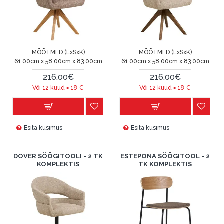
MÕÕTMED (LxSxK)
MÕÕTMED (LxSxK)
61.00cm x 58.00cm x 83.00cm
61.00cm x 58.00cm x 83.00cm
216.00€
216.00€
Või 12 kuud =
18
€
Või 12 kuud =
18
€
Esita küsimus
Esita küsimus
DOVER SÖÖGITOOLI - 2 TK
ESTEPONA SÖÖGITOOL - 2
KOMPLEKTIS
TK KOMPLEKTIS