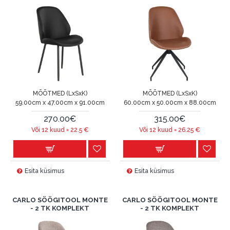
MÕÕTMED (LxSxK)
MÕÕTMED (LxSxK)
59.00cm x 47.00cm x 91.00cm
60.00cm x 50.00cm x 88.00cm
270.00€
315.00€
Või 12 kuud =
22.5
€
Või 12 kuud =
26.25
€
Esita küsimus
Esita küsimus
CARLO SÖÖGITOOL MONTE
CARLO SÖÖGITOOL MONTE
- 2 TK KOMPLEKT
- 2 TK KOMPLEKT