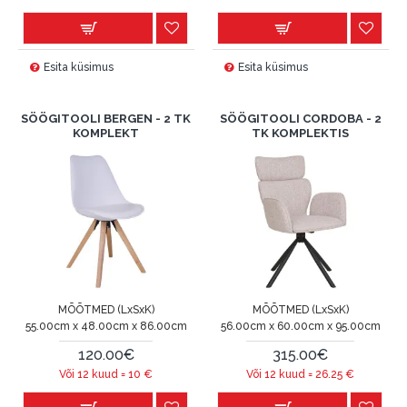
Esita küsimus
Esita küsimus
SÖÖGITOOLI BERGEN - 2 TK
SÖÖGITOOLI CORDOBA - 2
KOMPLEKT
TK KOMPLEKTIS
MÕÕTMED (LxSxK)
MÕÕTMED (LxSxK)
55.00cm x 48.00cm x 86.00cm
56.00cm x 60.00cm x 95.00cm
120.00€
315.00€
Või 12 kuud =
10
€
Või 12 kuud =
26.25
€