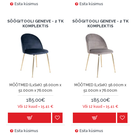
Esita küsimus
Esita küsimus
SÖÖGITOOLI GENEVE - 2 TK
SÖÖGITOOLI GENEVE - 2 TK
KOMPLEKTIS
KOMPLEKTIS
MÕÕTMED (LxSxK):
56.00cm x
MÕÕTMED (LxSxK):
56.00cm x
51.00cm x 76.00cm
51.00cm x 76.00cm
185.00€
185.00€
Või 12 kuud =
15.41
€
Või 12 kuud =
15.41
€
Esita küsimus
Esita küsimus