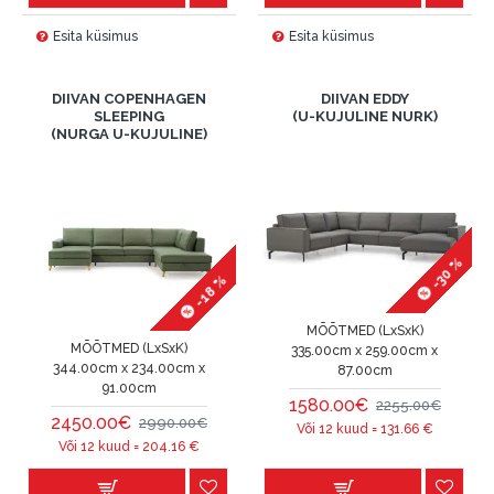
Esita küsimus
Esita küsimus
DIIVAN COPENHAGEN
DIIVAN EDDY
SLEEPING
(U-KUJULINE NURK)
(NURGA U-KUJULINE)
-30 %
-18 %
MÕÕTMED (LxSxK)
MÕÕTMED (LxSxK)
335.00cm x 259.00cm x
344.00cm x 234.00cm x
87.00cm
91.00cm
1580.00€
2255.00€
2450.00€
2990.00€
Või 12 kuud =
131.66
€
Või 12 kuud =
204.16
€