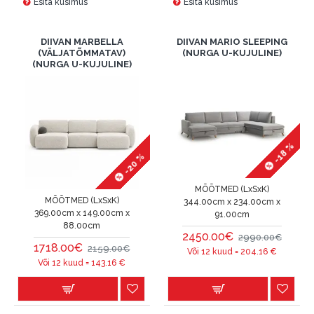
Esita küsimus
Esita küsimus
DIIVAN MARBELLA
DIIVAN MARIO SLEEPING
(VÄLJATÕMMATAV)
(NURGA U-KUJULINE)
(NURGA U-KUJULINE)
-18 %
-20 %
MÕÕTMED (LxSxK)
MÕÕTMED (LxSxK)
344.00cm x 234.00cm x
369.00cm x 149.00cm x
91.00cm
88.00cm
2450.00€
2990.00€
1718.00€
2159.00€
Või 12 kuud =
204.16
€
Või 12 kuud =
143.16
€