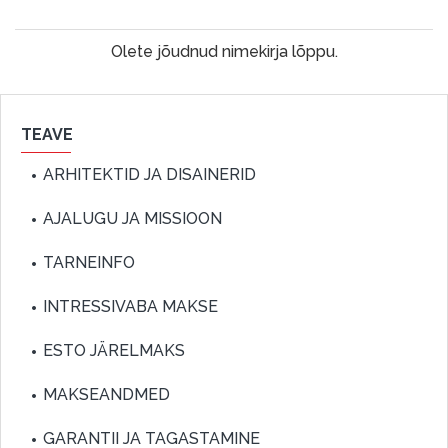
Olete jõudnud nimekirja lõppu.
TEAVE
ARHITEKTID JA DISAINERID
AJALUGU JA MISSIOON
TARNEINFO
INTRESSIVABA MAKSE
ESTO JÄRELMAKS
MAKSEANDMED
GARANTII JA TAGASTAMINE