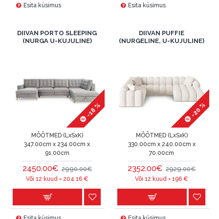
Esita küsimus
Esita küsimus
DIIVAN PORTO SLEEPING
DIIVAN PUFFIE
(NURGA U-KUJULINE)
(NURGELINE, U-KUJULINE)
-20 %
-18 %
MÕÕTMED (LxSxK)
MÕÕTMED (LxSxK)
347.00cm x 234.00cm x
330.00cm x 240.00cm x
91.00cm
70.00cm
2450.00€
2352.00€
2990.00€
2929.00€
Või 12 kuud =
204.16
€
Või 12 kuud =
196
€
Esita küsimus
Esita küsimus