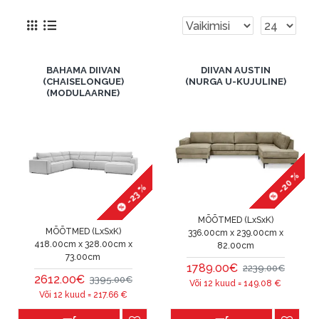
BAHAMA DIIVAN
DIIVAN AUSTIN
(CHAISELONGUE)
(NURGA U-KUJULINE)
(MODULAARNE)
-20 %
-23 %
MÕÕTMED (LxSxK)
MÕÕTMED (LxSxK)
336.00cm x 239.00cm x
418.00cm x 328.00cm x
82.00cm
73.00cm
1789.00€
2239.00€
2612.00€
3395.00€
Või 12 kuud =
149.08
€
Või 12 kuud =
217.66
€