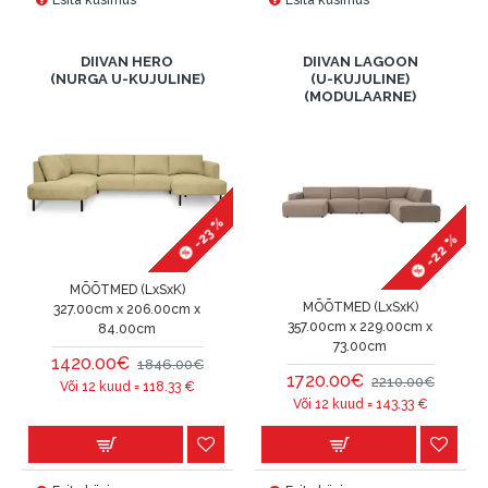
DIIVAN HERO
DIIVAN LAGOON
(NURGA U-KUJULINE)
(U-KUJULINE)
(MODULAARNE)
-23 %
-22 %
MÕÕTMED (LxSxK)
MÕÕTMED (LxSxK)
327.00cm x 206.00cm x
357.00cm x 229.00cm x
84.00cm
73.00cm
1420.00€
1846.00€
1720.00€
2210.00€
Või 12 kuud =
118.33
€
Või 12 kuud =
143.33
€