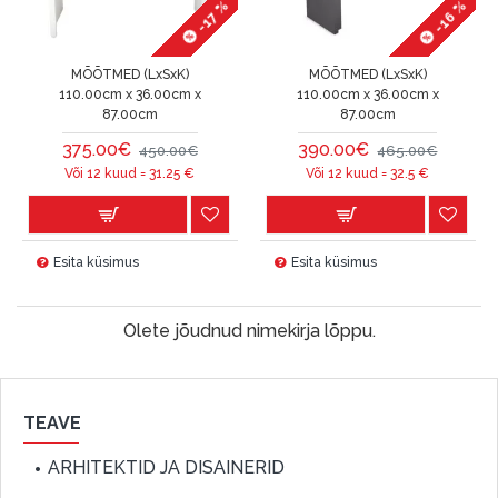
-16 %
-17 %
MÕÕTMED (LxSxK)
MÕÕTMED (LxSxK)
110.00cm x 36.00cm x
110.00cm x 36.00cm x
87.00cm
87.00cm
375.00€
390.00€
450.00€
465.00€
Või 12 kuud =
31.25
€
Või 12 kuud =
32.5
€
Esita küsimus
Esita küsimus
Olete jõudnud nimekirja lõppu.
TEAVE
ARHITEKTID JA DISAINERID