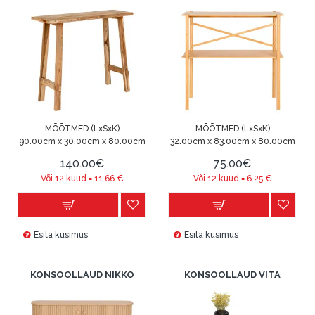
MÕÕTMED (LxSxK)
MÕÕTMED (LxSxK)
90.00cm x 30.00cm x 80.00cm
32.00cm x 83.00cm x 80.00cm
140.00€
75.00€
Või 12 kuud =
11.66
€
Või 12 kuud =
6.25
€
Esita küsimus
Esita küsimus
KONSOOLLAUD NIKKO
KONSOOLLAUD VITA