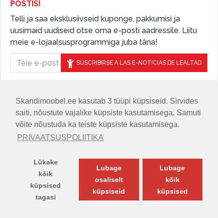
POSTIS!
Telli ja saa eksklusiivseid kuponge, pakkumisi ja
uusimaid uudiseid otse oma e-posti aadressile. Liitu
meie e-lojaalsusprogrammiga juba täna!
SUSCRIBIRSE A LAS E-NOTICIAS DE LEALTAD
Skandimoobel.ee kasutab 3 tüüpi küpsiseid. Sirvides
JÄLGIGE MEID SOTSIAALMEEDIAS
saiti, nõustute vajalike küpsiste kasutamisega. Samuti
võite nõustuda ka teiste küpsiste kasutamisega.
PRIVAATSUSPOLIITIKA
Lükake
Lubage
Lubage
kõik
osaliselt
kõik
küpsised
küpsiseid
küpsised
tagasi
© SKANDIMÖÖBEL.EE | Skandinaavia disaini mööblisalong.
TOODETE FILTER