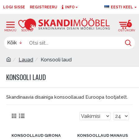
LOGI SISSE
REGISTREERU
INFO
EESTI KEEL
0
0
Kõik
Lauad
Konsooli laud
KONSOOLI LAUD
Skandinaavia disainiga konsoollauad Euroopa tootjatelt.
KONSOOLLAUD GIRONA
KONSOOLLAUD MANAUS