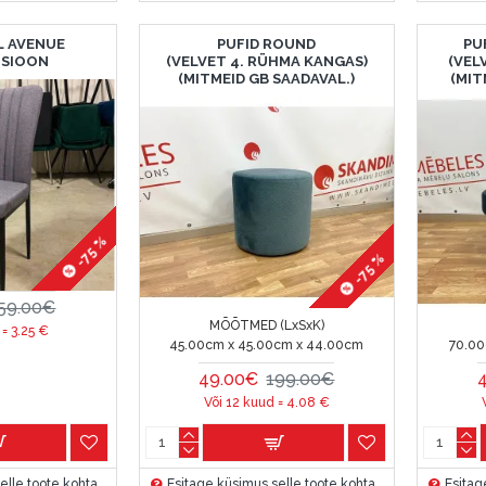
 AVENUE
PUFID ROUND
PU
TSIOON
(VELVET 4. RÜHMA KANGAS)
(VEL
(MITMEID GB SAADAVAL.)
(MIT
-75 %
-75 %
59.00€
MÕÕTMED (LxSxK)
 =
3.25
€
45.00cm x 45.00cm x 44.00cm
70.00
49.00€
199.00€
Või 12 kuud =
4.08
€
elle toote kohta
Esitage küsimus selle toote kohta
Esitag