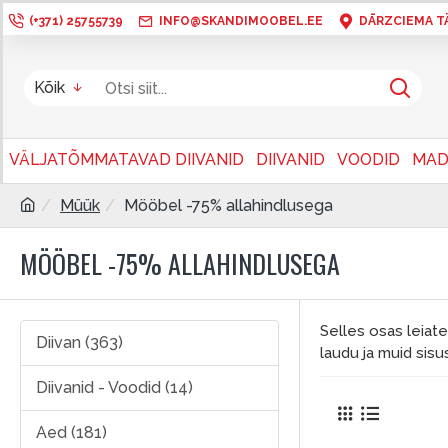
(+371) 25755739
INFO@SKANDIMOOBEL.EE
DĀRZCIEMA TÄN
Kõik
VÄLJATÕMMATAVAD DIIVANID
DIIVANID
VOODID
MAD
Müük
Mööbel -75% allahindlusega
MÖÖBEL -75% ALLAHINDLUSEGA
Selles osas leiate
Diivan (363)
laudu ja muid sis
Diivanid - Voodid (14)
Aed (181)