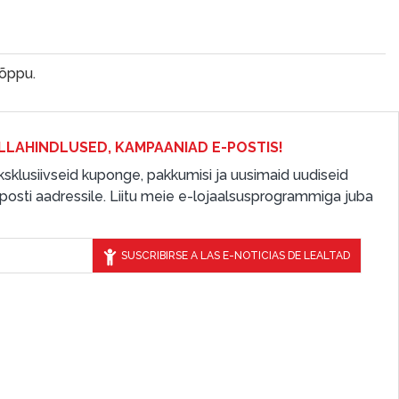
lõppu.
LLAHINDLUSED, KAMPAANIAD E-POSTIS!
 eksklusiivseid kuponge, pakkumisi ja uusimaid uudiseid
osti aadressile. Liitu meie e-lojaalsusprogrammiga juba
SUSCRIBIRSE A LAS E-NOTICIAS DE LEALTAD