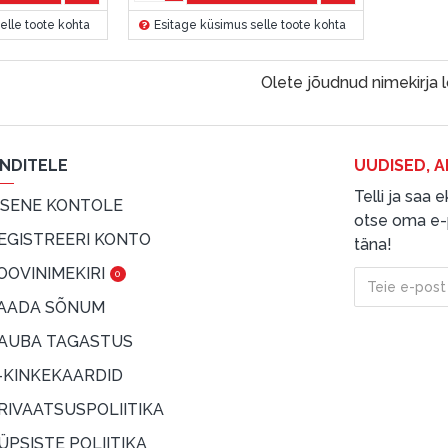
elle toote kohta
Esitage küsimus selle toote kohta
Olete jõudnud nimekirja 
ENDITELE
UUDISED, A
Telli ja saa
ISENE KONTOLE
otse oma e-p
EGISTREERI KONTO
täna!
OOVINIMEKIRI
0
AADA SÕNUM
AUBA TAGASTUS
-KINKEKAARDID
RIVAATSUSPOLIITIKA
ÜPSISTE POLIITIKA