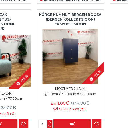
ZAK
KÕRGE KUMMUT BERGEN ROOSA
STUS)
(BERGEN KOLLEKTSIOON)
TSIOON)
EKSPOSITSIOON
IR)
-75 %
-75 %
MÕÕTMED (LxSxK)
(LxSxK)
37.00cm x 60.00cm x 120.00cm
cm x 77.00cm
249.00€
979.00€
524.00€
Või 12 kuud =
20.75
€
 =
10.83
€