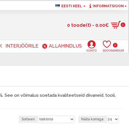
EESTI KEEL
INFORMATSIOON
0 toode(t) - 0.00€
0
K
INTERJÖÖRILE
ALLAHINDLUS
0
KONTO
SOOVINIMEKIRI
. See on võimalus soetada kvaliteetseid diivaneid, tooli,
Sorteeri:
Näita korraga: