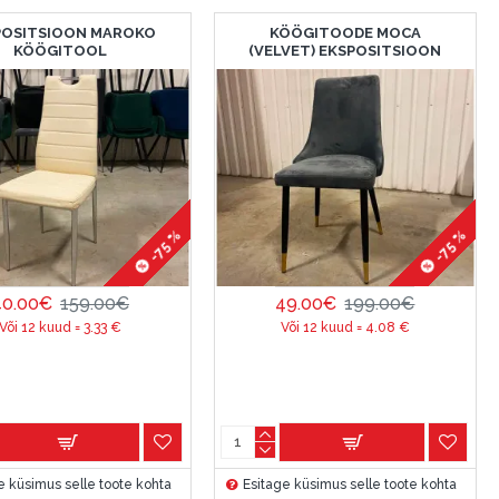
POSITSIOON MAROKO
KÖÖGITOODE MOCA
KÖÖGITOOL
(VELVET) EKSPOSITSIOON
-75 %
-75 %
40.00€
159.00€
49.00€
199.00€
Või 12 kuud =
3.33
€
Või 12 kuud =
4.08
€
e küsimus selle toote kohta
Esitage küsimus selle toote kohta