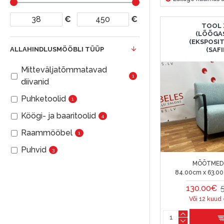
€
€
TOOL 
(LÕÕGA
(EKSPOSI
ALLAHINDLUSMÖÖBLI TÜÜP
(SAFI
Mitteväljatõmmatavad
1
diivanid
Puhketoolid
1
Köögi- ja baaritoolid
4
Raammööbel
1
Puhvid
3
MÕÕTMED 
84.00cm x 63.00
130.00€
Või 12 kuud