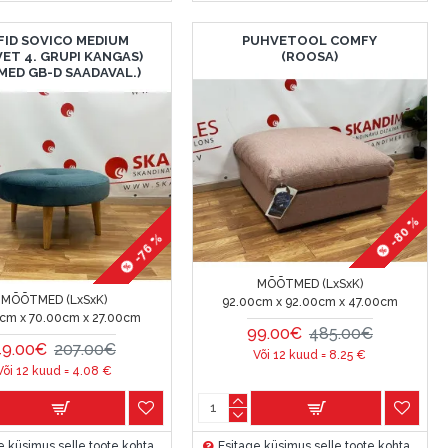
FID SOVICO MEDIUM
PUHVETOOL COMFY
VET 4. GRUPI KANGAS)
(ROOSA)
MED GB-D SAADAVAL.)
-80 %
-76 %
MÕÕTMED (LxSxK)
MÕÕTMED (LxSxK)
92.00cm x 92.00cm x 47.00cm
cm x 70.00cm x 27.00cm
99.00€
485.00€
49.00€
207.00€
Või 12 kuud =
8.25
€
Või 12 kuud =
4.08
€
e küsimus selle toote kohta
Esitage küsimus selle toote kohta