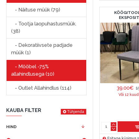
- Näituse müük (79)
KÖÖGITOOL
EKSPOSI
- Tootja laopuhastusmüük.
(38)
- Dekoratiivsete padjade
müük (1)
- Mööbel -75%
allahindlusega (10)
39.00€
1
- Outlet Allahindlus (114)
Või 12 kuud
KAUBA FILTER
Tühjenda
HIND
Esitage küsimus s