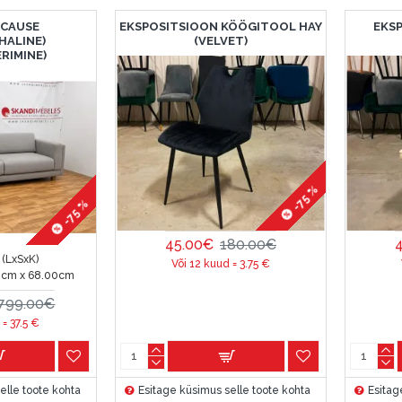
ECAUSE
EKSPOSITSIOON KÖÖGITOOL HAY
EKS
HALINE)
(VELVET)
RIMINE)
-75 %
-75 %
45.00€
180.00€
(LxSxK)
Või 12 kuud =
3.75
€
0cm x 68.00cm
799.00€
 =
37.5
€
elle toote kohta
Esitage küsimus selle toote kohta
Esitag