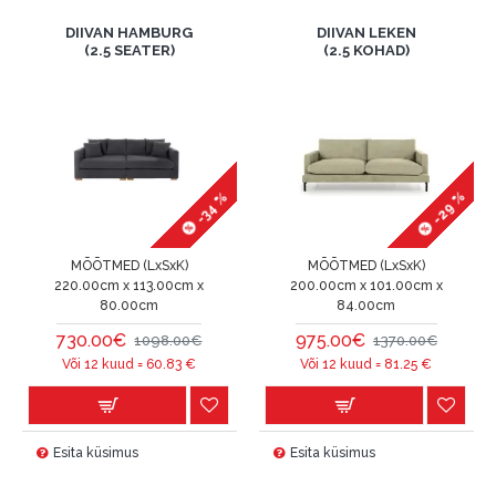
DIIVAN HAMBURG
DIIVAN LEKEN
(2.5 SEATER)
(2.5 KOHAD)
-29 %
-34 %
MÕÕTMED (LxSxK)
MÕÕTMED (LxSxK)
220.00cm x 113.00cm x
200.00cm x 101.00cm x
80.00cm
84.00cm
730.00€
975.00€
1098.00€
1370.00€
Või 12 kuud =
60.83
€
Või 12 kuud =
81.25
€
Esita küsimus
Esita küsimus