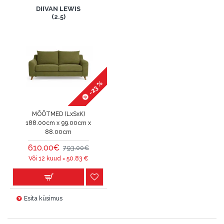
DIIVAN LEWIS
(2.5)
-23 %
MÕÕTMED (LxSxK)
188.00cm x 99.00cm x
88.00cm
610.00€
793.00€
Või 12 kuud =
50.83
€
Esita küsimus