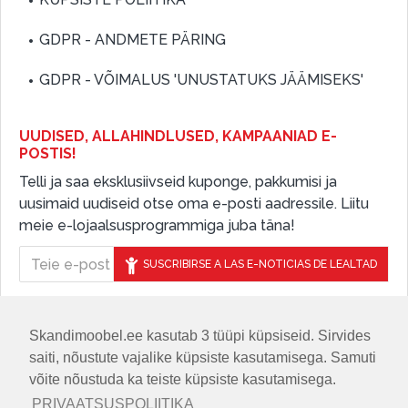
GDPR - ANDMETE PÄRING
GDPR - VÕIMALUS 'UNUSTATUKS JÄÄMISEKS'
UUDISED, ALLAHINDLUSED, KAMPAANIAD E-
POSTIS!
Telli ja saa eksklusiivseid kuponge, pakkumisi ja
uusimaid uudiseid otse oma e-posti aadressile. Liitu
meie e-lojaalsusprogrammiga juba täna!
SUSCRIBIRSE A LAS E-NOTICIAS DE LEALTAD
Skandimoobel.ee kasutab 3 tüüpi küpsiseid. Sirvides
JÄLGIGE MEID SOTSIAALMEEDIAS
saiti, nõustute vajalike küpsiste kasutamisega. Samuti
võite nõustuda ka teiste küpsiste kasutamisega.
PRIVAATSUSPOLIITIKA