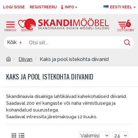
LOGI SISSE
REGISTREERU
INFO
EESTI KEEL
0
0
Kõik
Diivan
Kaks ja pool istekohta diivanid
KAKS JA POOL ISTEKOHTA DIIVANID
Skandinaavia disainiga lahtikäivad kahekohalised diivanid.
Saadaval 200 eri kangaste või naha viimistlusega ja
kohandatud suurustega.
Saadaval intressita järelmaksuga 12 kuuks.