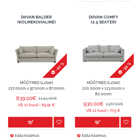
DIIVAN BALDER
DIIVAN COMFY
(KOLMEKOHALINE)
(2.5 SEATER)
-27 %
-32 %
MÕÕTMED (LxSxK)
MÕÕTMED (LxSxK)
227.00cm x 97.00cm x 87.00cm
220.00cm x 113.00cm x
80.00cm
839.00€
1145.00€
930.00€
1377.00€
Või 12 kuud =
69.91
€
Või 12 kuud =
77.5
€
Esita küsimus
Esita küsimus