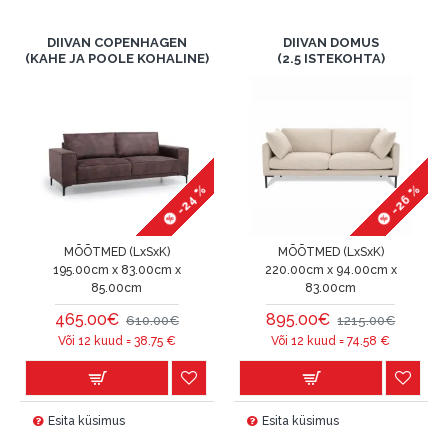
DIIVAN COPENHAGEN
DIIVAN DOMUS
(KAHE JA POOLE KOHALINE)
(2.5 ISTEKOHTA)
-24 %
-26 %
MÕÕTMED (LxSxK)
MÕÕTMED (LxSxK)
195.00cm x 83.00cm x
220.00cm x 94.00cm x
85.00cm
83.00cm
465.00€
895.00€
610.00€
1215.00€
Või 12 kuud =
38.75
€
Või 12 kuud =
74.58
€
Esita küsimus
Esita küsimus