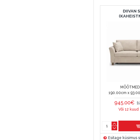
DIIVAN 
(KAHEIST
MÕÕTMED 
190.00cm x 93.0
945.00€
1
Või 12 kuud
Esitage küsimus s