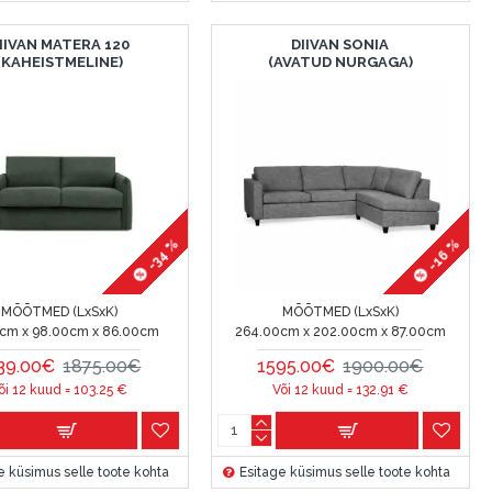
IIVAN MATERA 120
DIIVAN SONIA
(KAHEISTMELINE)
(AVATUD NURGAGA)
-16 %
-34 %
MÕÕTMED (LxSxK)
MÕÕTMED (LxSxK)
0cm x 98.00cm x 86.00cm
264.00cm x 202.00cm x 87.00cm
39.00€
1875.00€
1595.00€
1900.00€
õi 12 kuud =
103.25
€
Või 12 kuud =
132.91
€
e küsimus selle toote kohta
Esitage küsimus selle toote kohta