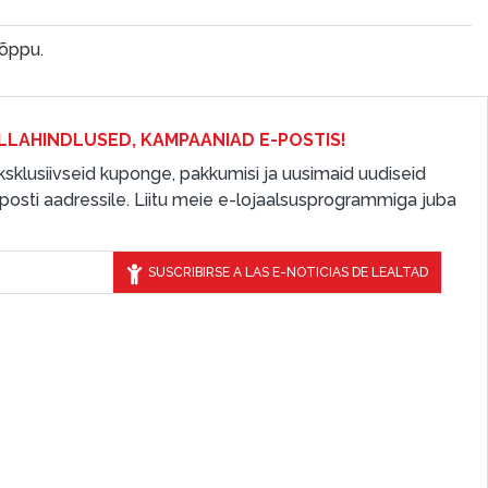
lõppu.
LLAHINDLUSED, KAMPAANIAD E-POSTIS!
 eksklusiivseid kuponge, pakkumisi ja uusimaid uudiseid
osti aadressile. Liitu meie e-lojaalsusprogrammiga juba
SUSCRIBIRSE A LAS E-NOTICIAS DE LEALTAD