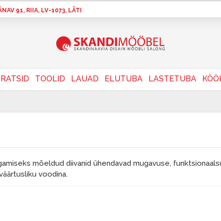
AV 91, RIIA, LV-1073, LÄTI
RATSID
TOOLID
LAUAD
ELUTUBA
LASTETUBA
KÖÖ
amiseks mõeldud diivanid ühendavad mugavuse, funktsionaalsu
väärtusliku voodina.