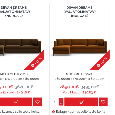
DIIVAN DREAMS
DIIVAN DREAMS
VÄLJATÕMMATAV)
(VÄLJATÕMMATAV)
(NURGA L)
(NURGA S)
-17 %
-17 %
MÕÕTMED (LxSxK)
MÕÕTMED (LxSxK)
cm x 170.00cm x 80.00cm
260.00cm x 170.00cm x 80.00cm
90.00€
3620.00€
2890.00€
3495.00€
õi 12 kuud =
249.16
€
Või 12 kuud =
240.83
€
e küsimus selle toote kohta
Esitage küsimus selle toote kohta