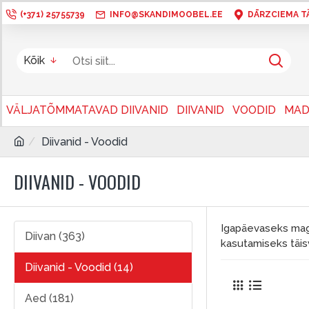
(+371) 25755739
INFO@SKANDIMOOBEL.EE
DĀRZCIEMA TÄN
Kõik
VÄLJATÕMMATAVAD DIIVANID
DIIVANID
VOODID
MAD
Diivanid - Voodid
DIIVANID - VOODID
Igapäevaseks mag
Diivan (363)
kasutamiseks täis
Diivanid - Voodid (14)
Aed (181)