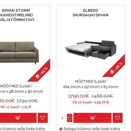
DIIVAN STORM
ELBEKO
(KAHEISTMELINE)
(NURGAGA) DIIVAN
VÄLJATÕMMATAV)
-28 %
-23 %
MÕÕTMED (LxSxK)
MÕÕTMED (LxSxK)
264.00cm x 157.00cm x 85.00cm
0cm x 98.00cm x 90.00cm
1790.00€
2488.00€
80.00€
1794.00€
Või 12 kuud =
149.16
€
Või 12 kuud =
115
€
e küsimus selle toote kohta
Esitage küsimus selle toote kohta