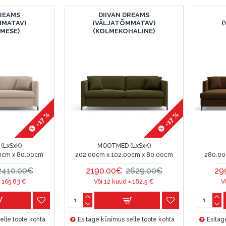
DREAMS
DIIVAN DREAMS
MMATAV)
(VÄLJATÕMMATAV)
(
IMESE)
(KOLMEKOHALINE)
-17 %
-17 %
(LxSxK)
MÕÕTMED (LxSxK)
0cm x 80.00cm
202.00cm x 102.00cm x 80.00cm
280.00
2410.00€
2190.00€
2629.00€
29
=
165.83
€
Või 12 kuud =
182.5
€
V
elle toote kohta
Esitage küsimus selle toote kohta
Esitag