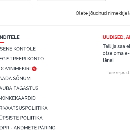
Olete jõudnud nimekirja 
ENDITELE
UUDISED, A
Telli ja saa
ISENE KONTOLE
otse oma e-p
EGISTREERI KONTO
täna!
OOVINIMEKIRI
0
AADA SÕNUM
AUBA TAGASTUS
-KINKEKAARDID
RIVAATSUSPOLIITIKA
ÜPSISTE POLIITIKA
DPR - ANDMETE PÄRING