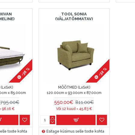
DIIVAN
TOOL SONIA
MELINE)
(VÄLJATÕMMATAV)
-36 %
-32 %
(LxSxK)
MÕÕTMED (LxSxK)
0cm x 85.00cm
120.00cm x 93.00cm x 87.00cm
1795.00€
550.00€
811.00€
 =
96.16
€
Või 12 kuud =
45.83
€
elle toote kohta
Esitage küsimus selle toote kohta