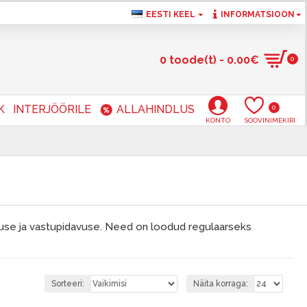
EESTI KEEL
INFORMATSIOON
0 toode(t) - 0.00€
0
K
INTERJÖÖRILE
ALLAHINDLUS
0
KONTO
SOOVINIMEKIRI
se ja vastupidavuse. Need on loodud regulaarseks
Sorteeri:
Näita korraga: