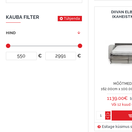
DIIVAN EL
(KAHEIST
KAUBA FILTER
Tühjenda
HIND
€
€
MÕÕTMED 
162.00cm x 100.0
1139.00€
Või 12 kuud
Esitage küsimus s