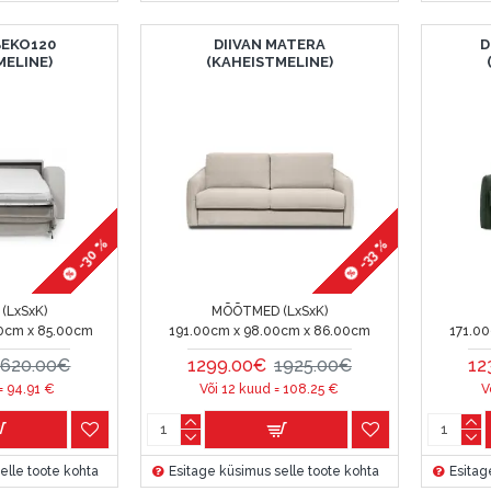
BEKO120
DIIVAN MATERA
D
MELINE)
(KAHEISTMELINE)
-30 %
-33 %
(LxSxK)
MÕÕTMED (LxSxK)
0cm x 85.00cm
191.00cm x 98.00cm x 86.00cm
171.0
1620.00€
1299.00€
1925.00€
12
 =
94.91
€
Või 12 kuud =
108.25
€
V
elle toote kohta
Esitage küsimus selle toote kohta
Esitag