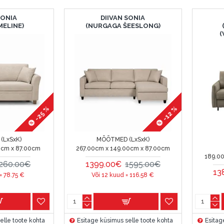
SONIA
DIIVAN SONIA
MELINE)
(NURGAGA ŠEESLONG)
(
-25 %
-12 %
(LxSxK)
MÕÕTMED (LxSxK)
0cm x 87.00cm
267.00cm x 149.00cm x 87.00cm
189.0
260.00€
1399.00€
1595.00€
13
 =
78.75
€
Või 12 kuud =
116.58
€
elle toote kohta
Esitage küsimus selle toote kohta
Esitag