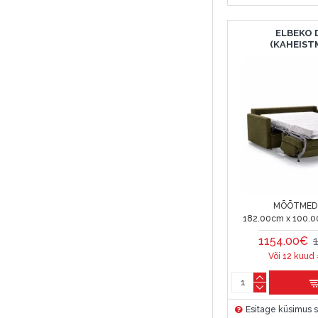
ELBEKO 
(KAHEIST
MÕÕTMED 
182.00cm x 100.0
1154.00€
Või 12 kuud
Esitage küsimus s