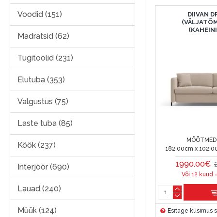
Voodid (151)
DIIVAN 
(VÄLJATÕ
(KAHEIN
Madratsid (62)
Tugitoolid (231)
Elutuba (353)
Valgustus (75)
Laste tuba (85)
MÕÕTMED 
Köök (237)
182.00cm x 102.0
1990.00€
Interjöör (690)
Või 12 kuud 
Lauad (240)
Müük (124)
Esitage küsimus s