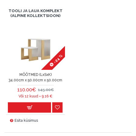
TOOLI JA LAUA KOMPLEKT
(ALPINE KOLLEKTSIOON)
-24 %
MÕÕTMED (LxSxK)
34.00cm x 50.00cm x 50.00cm
110.00€
145.00€
Või 12 kuud =
9.16
€
Esita küsimus