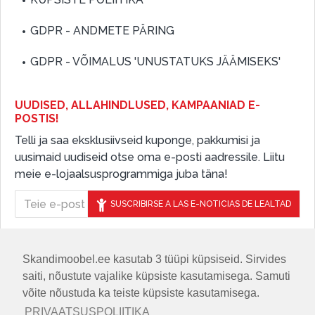
GDPR - ANDMETE PÄRING
GDPR - VÕIMALUS 'UNUSTATUKS JÄÄMISEKS'
UUDISED, ALLAHINDLUSED, KAMPAANIAD E-
POSTIS!
Telli ja saa eksklusiivseid kuponge, pakkumisi ja
uusimaid uudiseid otse oma e-posti aadressile. Liitu
meie e-lojaalsusprogrammiga juba täna!
SUSCRIBIRSE A LAS E-NOTICIAS DE LEALTAD
Skandimoobel.ee kasutab 3 tüüpi küpsiseid. Sirvides
JÄLGIGE MEID SOTSIAALMEEDIAS
saiti, nõustute vajalike küpsiste kasutamisega. Samuti
võite nõustuda ka teiste küpsiste kasutamisega.
PRIVAATSUSPOLIITIKA