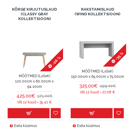
KÕRGE KIRJUTUSLAUD
RAKSTAMISLAUD
(CLASSY GRAY
(WIND KOLLEKTSIOON)
KOLLEKTSIOON)
-35 %
-26 %
MÕÕTMED (LxSxK)
MÕÕTMED (LxSxK)
150.00cm x 65.00cm x 75.00cm
120.00cm x 60.00cm x
325.00€
499.00€
94.10cm
Või 12 kuud =
27.08
€
425.00€
575.00€
Või 12 kuud =
35.41
€
Esita küsimus
Esita küsimus