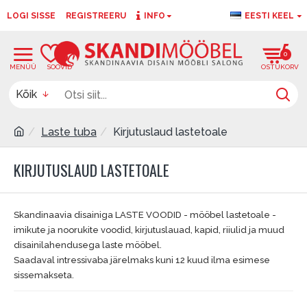
LOGI SISSE
REGISTREERU
INFO
EESTI KEEL
0
0
Kõik
Laste tuba
Kirjutuslaud lastetoale
KIRJUTUSLAUD LASTETOALE
Skandinaavia disainiga LASTE VOODID - mööbel lastetoale -
imikute ja noorukite voodid, kirjutuslauad, kapid, riiulid ja muud
disainilahendusega laste mööbel.
Saadaval intressivaba järelmaks kuni 12 kuud ilma esimese
sissemakseta.