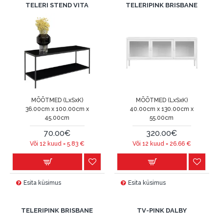
TELERI STEND VITA
TELERIPINK BRISBANE
MÕÕTMED (LxSxK)
MÕÕTMED (LxSxK)
36.00cm x 100.00cm x
40.00cm x 130.00cm x
45.00cm
55.00cm
70.00€
320.00€
Või 12 kuud =
5.83
€
Või 12 kuud =
26.66
€
Esita küsimus
Esita küsimus
TELERIPINK BRISBANE
TV-PINK DALBY