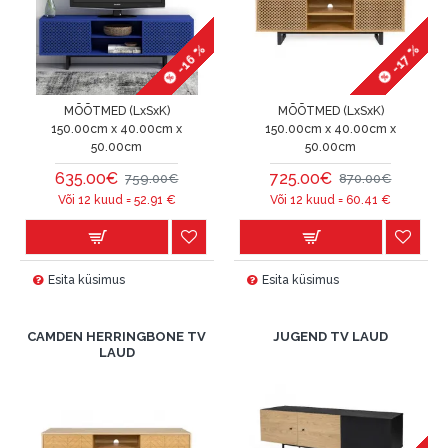
-16 %
-17 %
MÕÕTMED (LxSxK)
MÕÕTMED (LxSxK)
150.00cm x 40.00cm x
150.00cm x 40.00cm x
50.00cm
50.00cm
635.00€
725.00€
759.00€
870.00€
Või 12 kuud =
52.91
€
Või 12 kuud =
60.41
€
Esita küsimus
Esita küsimus
CAMDEN HERRINGBONE TV
JUGEND TV LAUD
LAUD