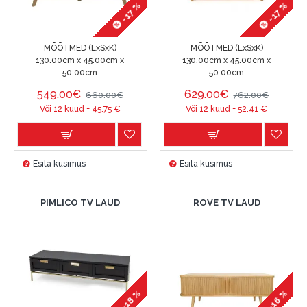
-17 %
-17 %
MÕÕTMED (LxSxK)
MÕÕTMED (LxSxK)
130.00cm x 45.00cm x
130.00cm x 45.00cm x
50.00cm
50.00cm
549.00€
629.00€
660.00€
762.00€
Või 12 kuud =
45.75
€
Või 12 kuud =
52.41
€
Esita küsimus
Esita küsimus
PIMLICO TV LAUD
ROVE TV LAUD
-18 %
-16 %