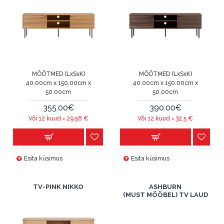
MÕÕTMED (LxSxK)
MÕÕTMED (LxSxK)
40.00cm x 150.00cm x
40.00cm x 150.00cm x
50.00cm
50.00cm
355.00€
390.00€
Või 12 kuud =
29.58
€
Või 12 kuud =
32.5
€
Esita küsimus
Esita küsimus
TV-PINK NIKKO
ASHBURN
(MUST MÖÖBEL) TV LAUD