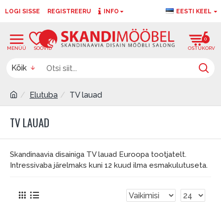
LOGI SISSE
REGISTREERU
INFO
EESTI KEEL
0
0
Kõik
Elutuba
TV lauad
TV LAUAD
Skandinaavia disainiga TV lauad Euroopa tootjatelt.
Intressivaba järelmaks kuni 12 kuud ilma esmakulutuseta.