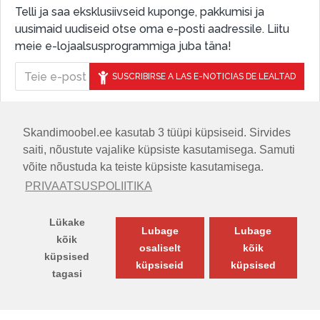
Telli ja saa eksklusiivseid kuponge, pakkumisi ja
uusimaid uudiseid otse oma e-posti aadressile. Liitu
meie e-lojaalsusprogrammiga juba täna!
SUSCRIBIRSE A LAS E-NOTICIAS DE LEALTAD
Skandimoobel.ee kasutab 3 tüüpi küpsiseid. Sirvides
JÄLGIGE MEID SOTSIAALMEEDIAS
saiti, nõustute vajalike küpsiste kasutamisega. Samuti
võite nõustuda ka teiste küpsiste kasutamisega.
PRIVAATSUSPOLIITIKA
Lükake
Lubage
Lubage
kõik
osaliselt
kõik
küpsised
küpsiseid
küpsised
tagasi
© SKANDIMÖÖBEL.EE | Skandinaavia disaini mööblisalong.
TOODETE FILTER