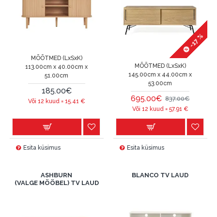
-17 %
MÕÕTMED (LxSxK)
MÕÕTMED (LxSxK)
113.00cm x 40.00cm x
145.00cm x 44.00cm x
51.00cm
53.00cm
185.00€
695.00€
837.00€
Või 12 kuud =
15.41
€
Või 12 kuud =
57.91
€
Esita küsimus
Esita küsimus
ASHBURN
BLANCO TV LAUD
(VALGE MÖÖBEL) TV LAUD