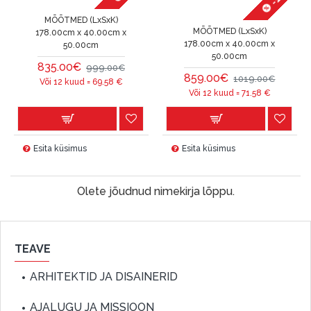
MÕÕTMED (LxSxK)
MÕÕTMED (LxSxK)
178.00cm x 40.00cm x
178.00cm x 40.00cm x
50.00cm
50.00cm
835.00€
999.00€
859.00€
1019.00€
Või 12 kuud =
69.58
€
Või 12 kuud =
71.58
€
Esita küsimus
Esita küsimus
Olete jõudnud nimekirja lõppu.
TEAVE
ARHITEKTID JA DISAINERID
AJALUGU JA MISSIOON