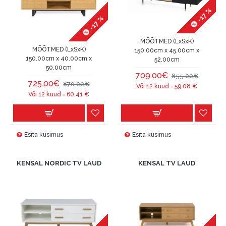
-17 %
-17 %
MÕÕTMED (LxSxK)
MÕÕTMED (LxSxK)
150.00cm x 45.00cm x
150.00cm x 40.00cm x
52.00cm
50.00cm
709.00€
855.00€
725.00€
870.00€
Või 12 kuud =
59.08
€
Või 12 kuud =
60.41
€
Esita küsimus
Esita küsimus
KENSAL NORDIC TV LAUD
KENSAL TV LAUD