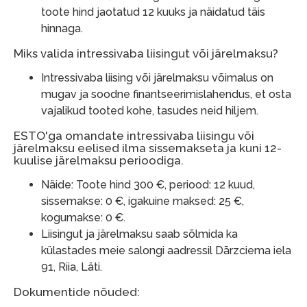
toote hind jaotatud 12 kuuks ja näidatud täis
hinnaga.
Miks valida intressivaba liisingut või järelmaksu?
Intressivaba liising või järelmaksu võimalus on
mugav ja soodne finantseerimislahendus, et osta
vajalikud tooted kohe, tasudes neid hiljem.
ESTO'ga omandate intressivaba liisingu või
järelmaksu eelised ilma sissemakseta ja kuni 12-
kuulise järelmaksu perioodiga.
Näide: Toote hind 300 €, periood: 12 kuud,
sissemakse: 0 €, igakuine maksed: 25 €,
kogumakse: 0 €.
Liisingut ja järelmaksu saab sõlmida ka
külastades meie salongi aadressil Dārzciema iela
91, Riia, Läti.
Dokumentide nõuded: