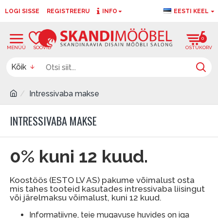
LOGI SISSE
REGISTREERU
INFO
EESTI KEEL
0
0
Kõik
Intressivaba makse
INTRESSIVABA MAKSE
0% kuni 12 kuud.
Koostöös (ESTO LV AS) pakume võimalust osta
mis tahes tooteid kasutades intressivaba liisingut
või järelmaksu võimalust, kuni 12 kuud.
Informatiivne, teie mugavuse huvides on iga