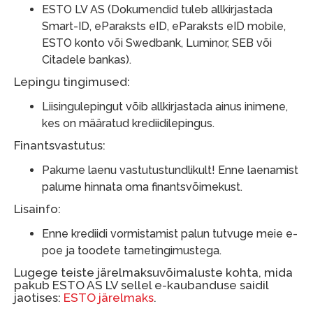
ESTO LV AS (Dokumendid tuleb allkirjastada
Smart-ID, eParaksts eID, eParaksts eID mobile,
ESTO konto või Swedbank, Luminor, SEB või
Citadele bankas).
Lepingu tingimused:
Liisingulepingut võib allkirjastada ainus inimene,
kes on määratud krediidilepingus.
Finantsvastutus:
Pakume laenu vastutustundlikult! Enne laenamist
palume hinnata oma finantsvõimekust.
Lisainfo:
Enne krediidi vormistamist palun tutvuge meie e-
poe ja toodete tarnetingimustega.
Lugege teiste järelmaksuvõimaluste kohta, mida
pakub ESTO AS LV sellel e-kaubanduse saidil
jaotises:
ESTO järelmaks
.