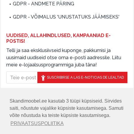
GDPR - ANDMETE PÄRING
GDPR - VÕIMALUS 'UNUSTATUKS JÄÄMISEKS'
UUDISED, ALLAHINDLUSED, KAMPAANIAD E-
POSTIS!
Telli ja saa eksklusiivseid kuponge, pakkumisi ja
uusimaid uudiseid otse oma e-posti aadressile. Liitu
meie e-lojaalsusprogrammiga juba täna!
SUSCRIBIRSE A LAS E-NOTICIAS DE LEALTAD
Skandimoobel.ee kasutab 3 tüüpi küpsiseid. Sirvides
JÄLGIGE MEID SOTSIAALMEEDIAS
saiti, nõustute vajalike küpsiste kasutamisega. Samuti
võite nõustuda ka teiste küpsiste kasutamisega.
PRIVAATSUSPOLIITIKA