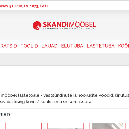
AV 91, RIIA, LV-1073, LÄTI
RATSID
TOOLID
LAUAD
ELUTUBA
LASTETUBA
KÖÖ
is mööbel lastetoale - vastsündinute ja noorukite voodid, kirjutus
sivaba liising kuni 12 kuuks ilma sissemakseta.
RIAD