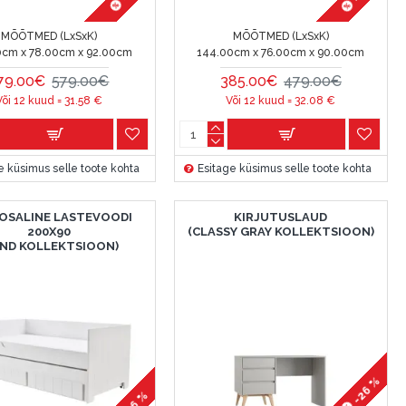
MÕÕTMED (LxSxK)
MÕÕTMED (LxSxK)
0cm x 78.00cm x 92.00cm
144.00cm x 76.00cm x 90.00cm
79.00€
579.00€
385.00€
479.00€
Või 12 kuud =
31.58
€
Või 12 kuud =
32.08
€
e küsimus selle toote kohta
Esitage küsimus selle toote kohta
OSALINE LASTEVOODI
KIRJUTUSLAUD
200X90
(CLASSY GRAY KOLLEKTSIOON)
IND KOLLEKTSIOON)
-26 %
-26 %