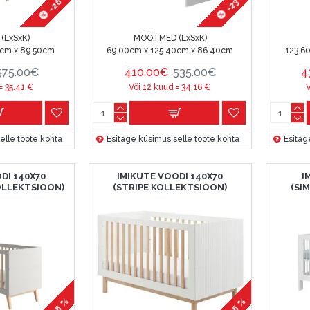
-26 %
-23 %
(LxSxK)
MÕÕTMED (LxSxK)
0cm x 89.50cm
69.00cm x 125.40cm x 86.40cm
123.6
575.00€
410.00€
535.00€
4
 =
35.41
€
Või 12 kuud =
34.16
€
elle toote kohta
Esitage küsimus selle toote kohta
Esitag
DI 140X70
IMIKUTE VOODI 140X70
I
OLLEKTSIOON)
(STRIPE KOLLEKTSIOON)
(SI
-26 %
-26 %