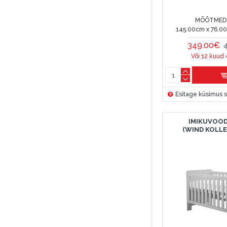
MÕÕTMED 
145.00cm x 76.0
349.00€
Või 12 kuud 
Esitage küsimus s
IMIKUVOOD
(WIND KOLL