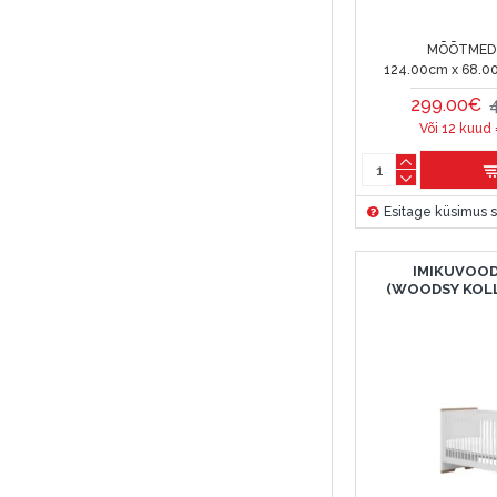
MÕÕTMED 
124.00cm x 68.0
299.00€
Või 12 kuud
Esitage küsimus s
IMIKUVOOD
(WOODSY KOL