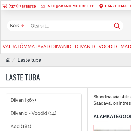
(+371) 25755739
INFO@SKANDIMOOBEL.EE
DĀRZCIEMA TÄN
Kõik
VÄLJATÕMMATAVAD DIIVANID
DIIVANID
VOODID
MAD
Laste tuba
LASTE TUBA
Skandinaavia stiil
Diivan (363)
Saadaval on intres
Diivanid - Voodid (14)
ALAMKATEGOO
Aed (181)