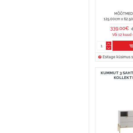
MÕÕTMED 
125.00cm x 62.5
339.00€
Või 12 kuud
Esitage küsimus s
KUMMUT 3 SAHT
KOLLEKT