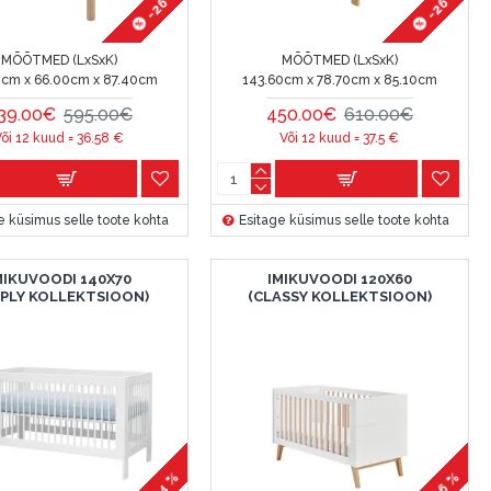
-26 %
-26 %
MÕÕTMED (LxSxK)
MÕÕTMED (LxSxK)
0cm x 66.00cm x 87.40cm
143.60cm x 78.70cm x 85.10cm
39.00€
595.00€
450.00€
610.00€
Või 12 kuud =
36.58
€
Või 12 kuud =
37.5
€
e küsimus selle toote kohta
Esitage küsimus selle toote kohta
MIKUVOODI 140X70
IMIKUVOODI 120X60
MPLY KOLLEKTSIOON)
(CLASSY KOLLEKTSIOON)
-24 %
-26 %