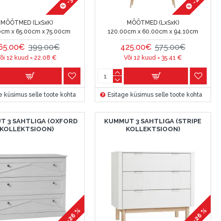
MÕÕTMED (LxSxK)
MÕÕTMED (LxSxK)
0cm x 65.00cm x 75.00cm
120.00cm x 60.00cm x 94.10cm
65.00€
399.00€
425.00€
575.00€
õi 12 kuud =
22.08
€
Või 12 kuud =
35.41
€
e küsimus selle toote kohta
Esitage küsimus selle toote kohta
T 3 SAHTLIGA (OXFORD
KUMMUT 3 SAHTLIGA (STRIPE
KOLLEKTSIOON)
KOLLEKTSIOON)
-26 %
-26 %