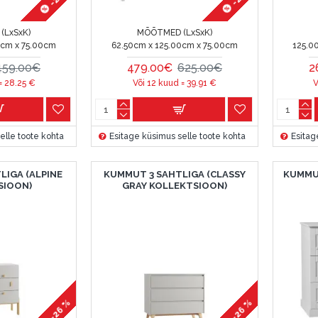
(LxSxK)
MÕÕTMED (LxSxK)
0cm x 75.00cm
62.50cm x 125.00cm x 75.00cm
125.0
459.00€
479.00€
625.00€
2
 =
28.25
€
Või 12 kuud =
39.91
€
V
elle toote kohta
Esitage küsimus selle toote kohta
Esitag
LIGA (ALPINE
KUMMUT 3 SAHTLIGA (CLASSY
KUMMU
SIOON)
GRAY KOLLEKTSIOON)
-26 %
-26 %