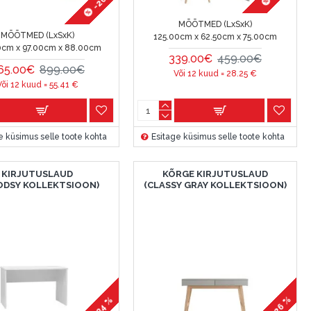
MÕÕTMED (LxSxK)
MÕÕTMED (LxSxK)
125.00cm x 62.50cm x 75.00cm
0cm x 97.00cm x 88.00cm
339.00€
459.00€
65.00€
899.00€
Või 12 kuud =
28.25
€
Või 12 kuud =
55.41
€
e küsimus selle toote kohta
Esitage küsimus selle toote kohta
KIRJUTUSLAUD
KÕRGE KIRJUTUSLAUD
DSY KOLLEKTSIOON)
(CLASSY GRAY KOLLEKTSIOON)
-26 %
-34 %