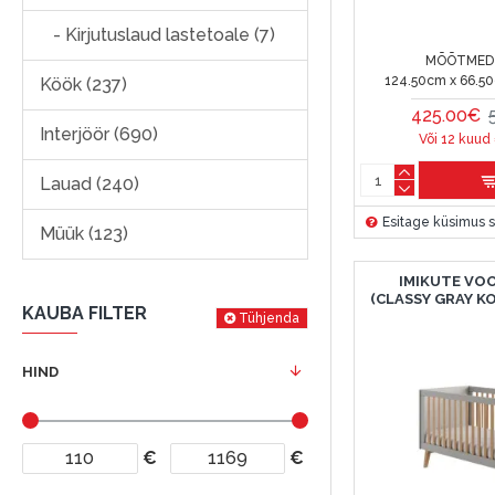
- Kirjutuslaud lastetoale (7)
MÕÕTMED 
124.50cm x 66.5
Köök (237)
425.00€
Interjöör (690)
Või 12 kuud
Lauad (240)
Esitage küsimus s
Müük (123)
IMIKUTE VOO
(CLASSY GRAY K
KAUBA FILTER
Tühjenda
HIND
€
€