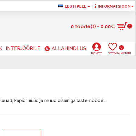
EESTI KEEL
INFORMATSIOON
0 toode(t) - 0.00€
0
K
INTERJÖÖRILE
ALLAHINDLUS
0
KONTO
SOOVINIMEKIRI
lauad, kapid, riiulid ja muud disainiga lastemööbel.