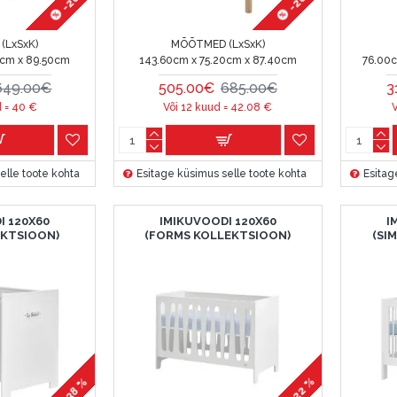
(LxSxK)
MÕÕTMED (LxSxK)
0cm x 89.50cm
143.60cm x 75.20cm x 87.40cm
76.00
649.00€
505.00€
685.00€
3
d =
40
€
Või 12 kuud =
42.08
€
V
elle toote kohta
Esitage küsimus selle toote kohta
Esitag
I 120X60
IMIKUVOODI 120X60
I
EKTSIOON)
(FORMS KOLLEKTSIOON)
(SI
-22 %
-38 %