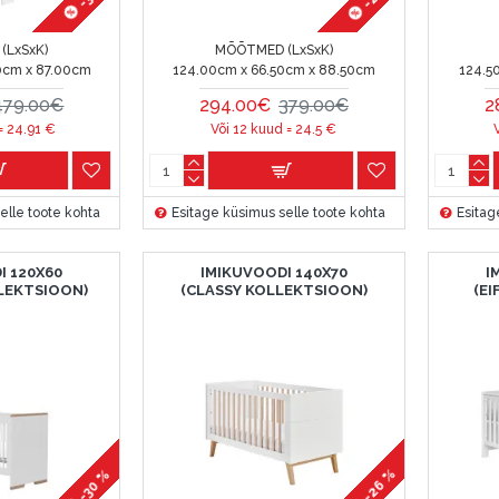
(LxSxK)
MÕÕTMED (LxSxK)
0cm x 87.00cm
124.00cm x 66.50cm x 88.50cm
124.5
479.00€
294.00€
379.00€
2
 =
24.91
€
Või 12 kuud =
24.5
€
elle toote kohta
Esitage küsimus selle toote kohta
Esitag
I 120X60
IMIKUVOODI 140X70
I
LEKTSIOON)
(CLASSY KOLLEKTSIOON)
(E
-26 %
-30 %