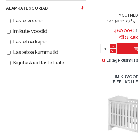
ALAMKATEGOORIAD
MÕÕTMED 
Laste voodid
144.50cm x 76.5
480.00€
Imikute voodid
Või 12 kuu
Lastetoa kapid
Lastetoa kummutid
Esitage küsimus s
Kirjutuslaud lastetoale
IMIKUVOOD
(EIFEL KOLL