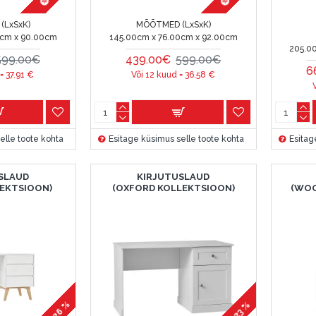
(LxSxK)
MÕÕTMED (LxSxK)
0cm x 90.00cm
145.00cm x 76.00cm x 92.00cm
205.0
599.00€
439.00€
599.00€
6
 =
37.91
€
Või 12 kuud =
36.58
€
elle toote kohta
Esitage küsimus selle toote kohta
Esitag
SLAUD
KIRJUTUSLAUD
LEKTSIOON)
(OXFORD KOLLEKTSIOON)
(WOO
-26 %
-23 %