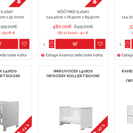
(LxSxK)
MÕÕTMED (LxSxK)
0cm x 92.00cm
144.50cm x 76.50cm x 89.50cm
144.0
499.00€
480.00€
649.00€
3
=
29.08
€
Või 12 kuud =
40
€
elle toote kohta
Esitage küsimus selle toote kohta
Esitag
I 140X70
IMIKUVOODI 140X70
KAHE
EKTSIOON)
(WOODSY KOLLEKTSIOON)
(W
-24 %
-27 %