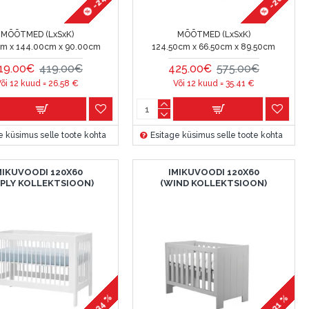
MÕÕTMED (LxSxK)
MÕÕTMED (LxSxK)
cm x 144.00cm x 90.00cm
124.50cm x 66.50cm x 89.50cm
19.00€
419.00€
425.00€
575.00€
õi 12 kuud =
26.58
€
Või 12 kuud =
35.41
€
e küsimus selle toote kohta
Esitage küsimus selle toote kohta
MIKUVOODI 120X60
IMIKUVOODI 120X60
MPLY KOLLEKTSIOON)
(WIND KOLLEKTSIOON)
-34 %
-31 %