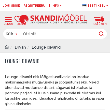
LOGI SISSE
REGISTREERU
INFO
EESTI KEEL
0
0
Kõik
Diivan
Lounge diivanid
LOUNGE DIIVANID
Lounge diivanid ehk lõõgastusdiivanid on loodud
maksimaalseks mugavuseks ja lõõgastumiseks. Need
ühendavad modernse disaini, sügavad istekohad ja
pehmed padjad, et luua hubane puhkeala nii elutoas kui
ka puhkeruumides. Ideaalsed rahulikeks õhtuteks ja vaba
aja nautimiseks.