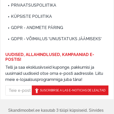
PRIVAATSUSPOLIITIKA
KÜPSISTE POLIITIKA
GDPR - ANDMETE PÄRING
GDPR - VÕIMALUS 'UNUSTATUKS JÄÄMISEKS'
UUDISED, ALLAHINDLUSED, KAMPAANIAD E-
POSTIS!
Telli ja saa eksklusiivseid kuponge, pakkumisi ja
uusimaid uudiseid otse oma e-posti aadressile. Liitu
meie e-lojaalsusprogrammiga juba täna!
SUSCRIBIRSE A LAS E-NOTICIAS DE LEALTAD
Skandimoobel.ee kasutab 3 tüüpi küpsiseid. Sirvides
JÄLGIGE MEID SOTSIAALMEEDIAS