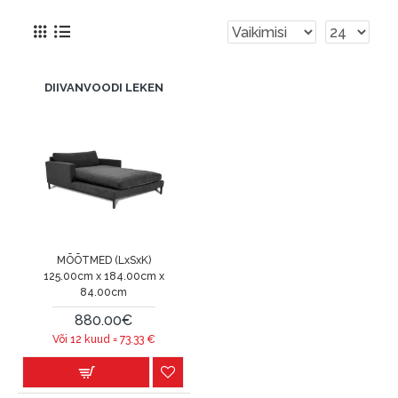
DIIVANVOODI LEKEN
MÕÕTMED (LxSxK)
125.00cm x 184.00cm x
84.00cm
880.00€
Või 12 kuud =
73.33
€