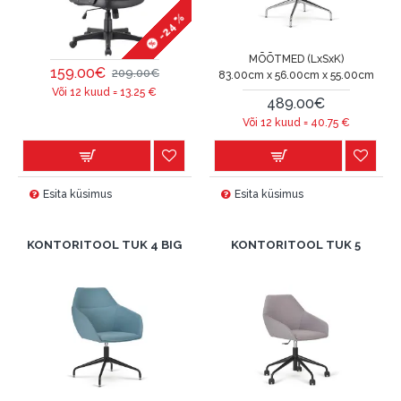
-24 %
MÕÕTMED (LxSxK)
159.00€
209.00€
83.00cm x 56.00cm x 55.00cm
Või 12 kuud =
13.25
€
489.00€
Või 12 kuud =
40.75
€
Esita küsimus
Esita küsimus
KONTORITOOL TUK 4 BIG
KONTORITOOL TUK 5