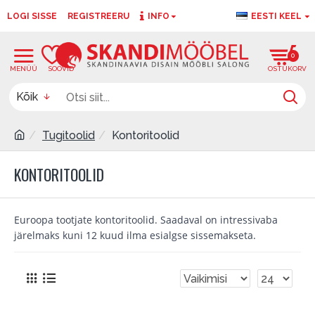
LOGI SISSE
REGISTREERU
INFO
EESTI KEEL
0
0
Kõik
Tugitoolid
Kontoritoolid
KONTORITOOLID
Euroopa tootjate kontoritoolid. Saadaval on intressivaba
järelmaks kuni 12 kuud ilma esialgse sissemakseta.