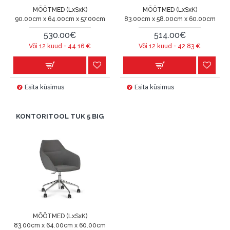
MÕÕTMED (LxSxK)
MÕÕTMED (LxSxK)
90.00cm x 64.00cm x 57.00cm
83.00cm x 58.00cm x 60.00cm
530.00€
514.00€
Või 12 kuud =
44.16
€
Või 12 kuud =
42.83
€
Esita küsimus
Esita küsimus
KONTORITOOL TUK 5 BIG
MÕÕTMED (LxSxK)
83.00cm x 64.00cm x 60.00cm