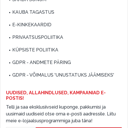
KAUBA TAGASTUS
E-KINKEKAARDID
PRIVAATSUSPOLIITIKA
KÜPSISTE POLIITIKA
GDPR - ANDMETE PÄRING
GDPR - VÕIMALUS 'UNUSTATUKS JÄÄMISEKS'
UUDISED, ALLAHINDLUSED, KAMPAANIAD E-
POSTIS!
Telli ja saa eksklusiivseid kuponge, pakkumisi ja
uusimaid uudiseid otse oma e-posti aadressile. Liitu
meie e-lojaalsusprogrammiga juba täna!