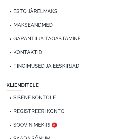
ESTO JÄRELMAKS
MAKSEANDMED
GARANTII JA TAGASTAMINE
KONTAKTID
TINGIMUSED JA EESKIRJAD
KLIENDITELE
SISENE KONTOLE
REGISTREERI KONTO
SOOVINIMEKIRI
0
SAADA SÕNUM