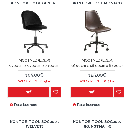
KONTORITOOL GENEVE
KONTORITOOL MONACO
MÕÕTMED (LxSxK)
MÕÕTMED (LxSxK)
55.00cm x 55.00cm x 73.00cm
56.00cm x 48.00cm x 83.00cm
105.00€
125.00€
Või 12 kuud =
8.75
€
Või 12 kuud =
10.41
€
Esita küsimus
Esita küsimus
KONTORITOOL SOC0005
KONTORITOOL SOC0007
(VELVET)
(KUNSTNAHK)