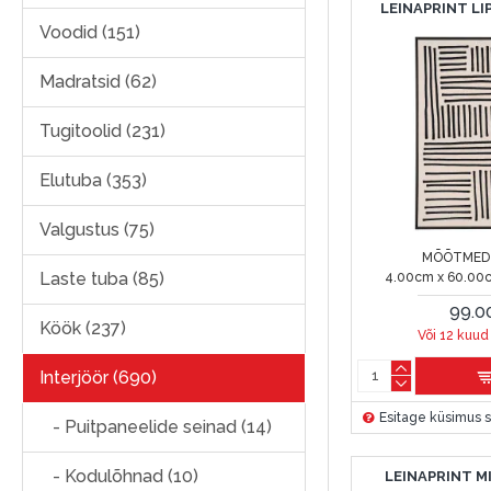
LEINAPRINT LI
Voodid (151)
Madratsid (62)
Tugitoolid (231)
Elutuba (353)
Valgustus (75)
MÕÕTMED 
Laste tuba (85)
4.00cm x 60.00
99.0
Köök (237)
Või 12 kuud
Interjöör (690)
Esitage küsimus s
- Puitpaneelide seinad (14)
- Kodulõhnad (10)
LEINAPRINT M