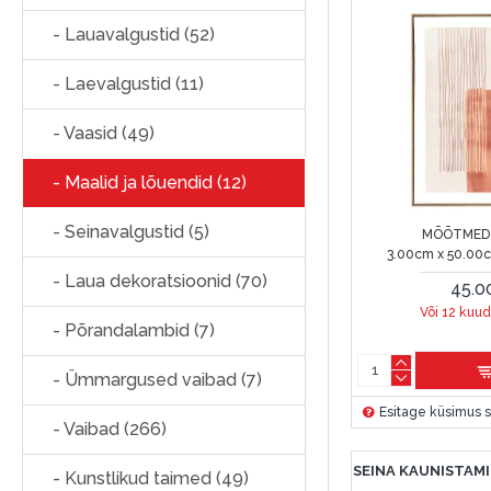
- Lauavalgustid (52)
- Laevalgustid (11)
- Vaasid (49)
- Maalid ja lõuendid (12)
- Seinavalgustid (5)
MÕÕTMED 
3.00cm x 50.00
- Laua dekoratsioonid (70)
45.0
Või 12 kuud
- Põrandalambid (7)
- Ümmargused vaibad (7)
Esitage küsimus s
- Vaibad (266)
SEINA KAUNISTAMI
- Kunstlikud taimed (49)