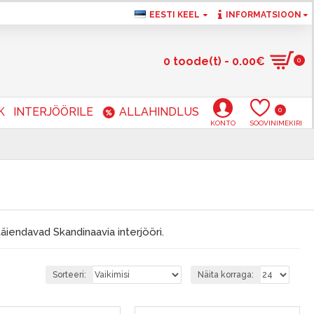
EESTI KEEL
INFORMATSIOON
0 toode(t) - 0.00€
0
K
INTERJÖÖRILE
ALLAHINDLUS
0
KONTO
SOOVINIMEKIRI
äiendavad Skandinaavia interjööri.
Sorteeri:
Näita korraga: