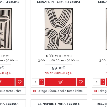
PARI 4981050
LEINAPRINT LIPARI 4981051
LEINA
(LxSxK)
MÕÕTMED (LxSxK)
cm x 90.00cm
3.00cm x 60.00cm x 90.00cm
3.00
0€
99.00€
 =
8.25
€
Või 12 kuud =
8.25
€
elle toote kohta
Esitage küsimus selle toote kohta
Esitag
INA 4991015
LEINAPRINT MINA 4991016
RELJE