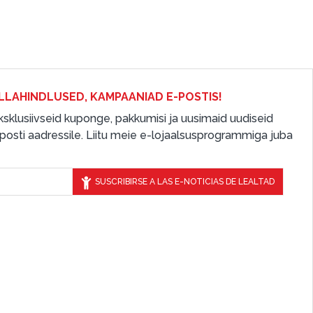
LLAHINDLUSED, KAMPAANIAD E-POSTIS!
 eksklusiivseid kuponge, pakkumisi ja uusimaid uudiseid
osti aadressile. Liitu meie e-lojaalsusprogrammiga juba
SUSCRIBIRSE A LAS E-NOTICIAS DE LEALTAD