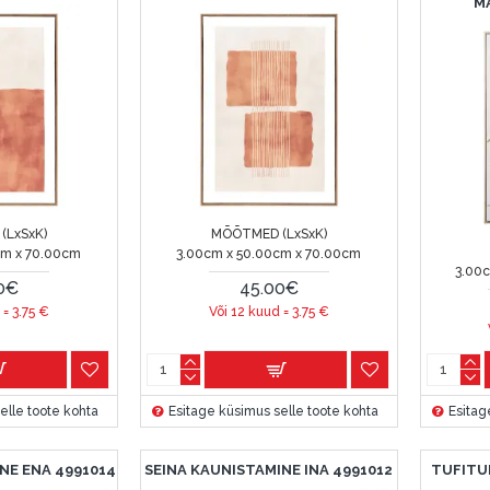
M
(LxSxK)
MÕÕTMED (LxSxK)
cm x 70.00cm
3.00cm x 50.00cm x 70.00cm
3.00
0€
45.00€
 =
3.75
€
Või 12 kuud =
3.75
€
elle toote kohta
Esitage küsimus selle toote kohta
Esitag
NE ENA 4991014
SEINA KAUNISTAMINE INA 4991012
TUFITU