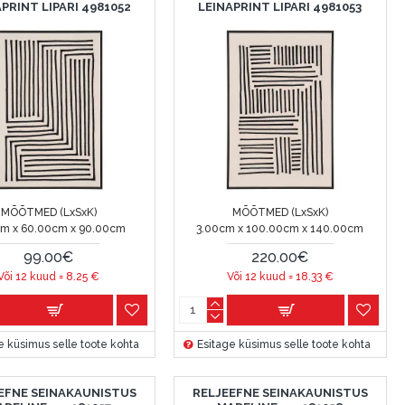
PRINT LIPARI 4981052
LEINAPRINT LIPARI 4981053
MÕÕTMED (LxSxK)
MÕÕTMED (LxSxK)
cm x 60.00cm x 90.00cm
3.00cm x 100.00cm x 140.00cm
99.00€
220.00€
Või 12 kuud =
8.25
€
Või 12 kuud =
18.33
€
e küsimus selle toote kohta
Esitage küsimus selle toote kohta
EFNE SEINAKAUNISTUS
RELJEEFNE SEINAKAUNISTUS