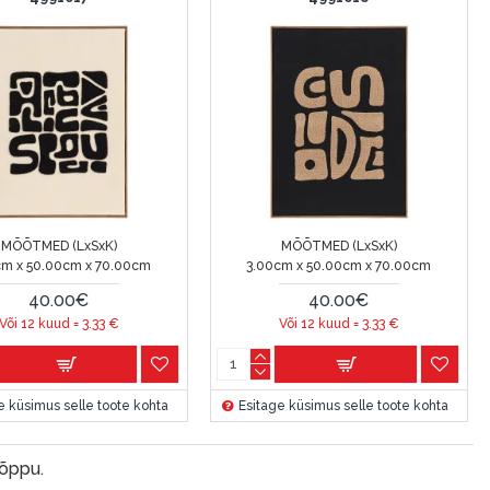
MÕÕTMED (LxSxK)
MÕÕTMED (LxSxK)
cm x 50.00cm x 70.00cm
3.00cm x 50.00cm x 70.00cm
40.00€
40.00€
Või 12 kuud =
3.33
€
Või 12 kuud =
3.33
€
e küsimus selle toote kohta
Esitage küsimus selle toote kohta
lõppu.