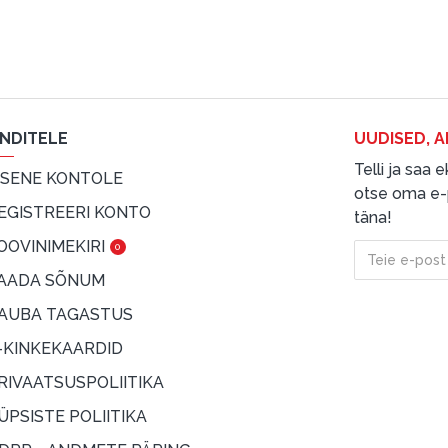
ENDITELE
UUDISED, A
Telli ja saa
ISENE KONTOLE
otse oma e-p
EGISTREERI KONTO
täna!
OOVINIMEKIRI
0
AADA SÕNUM
AUBA TAGASTUS
-KINKEKAARDID
RIVAATSUSPOLIITIKA
ÜPSISTE POLIITIKA