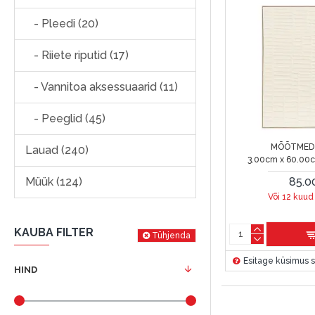
- Pleedi (20)
- Riiete riputid (17)
- Vannitoa aksessuaarid (11)
- Peeglid (45)
MÕÕTMED 
Lauad (240)
3.00cm x 60.00
85.0
Müük (124)
Või 12 kuud
KAUBA FILTER
Tühjenda
Esitage küsimus s
HIND