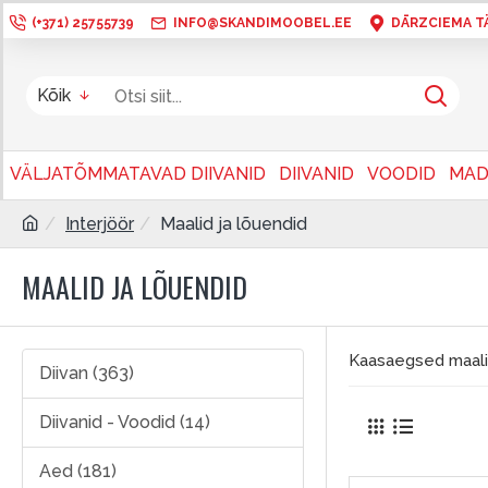
(+371) 25755739
INFO@SKANDIMOOBEL.EE
DĀRZCIEMA TÄN
Kõik
VÄLJATÕMMATAVAD DIIVANID
DIIVANID
VOODID
MAD
Interjöör
Maalid ja lõuendid
MAALID JA LÕUENDID
Kaasaegsed maalid 
Diivan (363)
Diivanid - Voodid (14)
Aed (181)