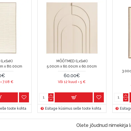
(LxSxK)
MÕÕTMED (LxSxK)
cm x 80.00cm
5.00cm x 60.00cm x 60.00cm
3.00
0€
60.00€
 =
7.08
€
Või 12 kuud =
5
€
elle toote kohta
Esitage küsimus selle toote kohta
Esitag
Olete jõudnud nimekirja 