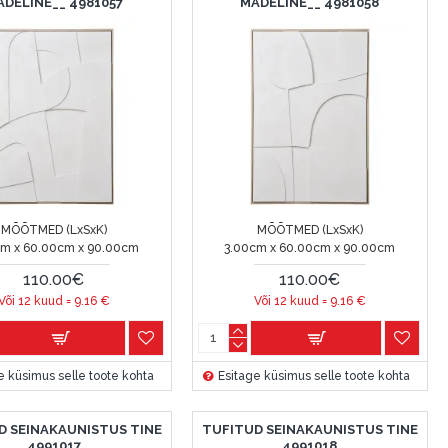
ADELINE__ 4981057
MADELINE__ 4981058
MÕÕTMED (LxSxK)
MÕÕTMED (LxSxK)
cm x 60.00cm x 90.00cm
3.00cm x 60.00cm x 90.00cm
110.00€
110.00€
Või 12 kuud =
9.16
€
Või 12 kuud =
9.16
€
e küsimus selle toote kohta
Esitage küsimus selle toote kohta
D SEINAKAUNISTUS TINE
TUFITUD SEINAKAUNISTUS TINE
4991017
4991018