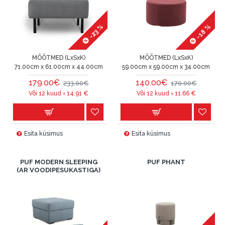
-18 %
-23 %
MÕÕTMED (LxSxK)
MÕÕTMED (LxSxK)
71.00cm x 61.00cm x 44.00cm
59.00cm x 59.00cm x 34.00cm
179.00€
140.00€
233.00€
170.00€
Või 12 kuud =
14.91
€
Või 12 kuud =
11.66
€
Esita küsimus
Esita küsimus
PUF MODERN SLEEPING
PUF PHANT
(AR VOODIPESUKASTIGA)