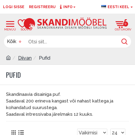
LOGI SISSE
REGISTREERU
INFO
EESTI KEEL
0
0
Kõik
Diivan
Pufid
PUFID
Skandinaavia disainiga puf.
Saadaval 200 erineva kangast või nahast kattega ja
kohandatud suurustega.
Saadaval intressivaba järelmaks 12 kuuks.