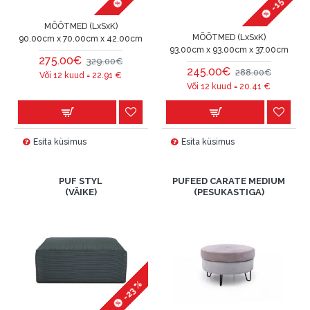
-15 %
MÕÕTMED (LxSxK)
MÕÕTMED (LxSxK)
90.00cm x 70.00cm x 42.00cm
93.00cm x 93.00cm x 37.00cm
275.00€
329.00€
245.00€
288.00€
Või 12 kuud =
22.91
€
Või 12 kuud =
20.41
€
Esita küsimus
Esita küsimus
PUF STYL
PUFEED CARATE MEDIUM
(VÄIKE)
(PESUKASTIGA)
-23 %