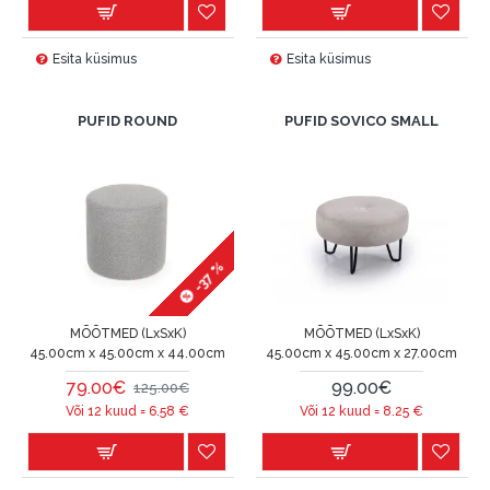
Esita küsimus
Esita küsimus
PUFID ROUND
PUFID SOVICO SMALL
-37 %
MÕÕTMED (LxSxK)
MÕÕTMED (LxSxK)
45.00cm x 45.00cm x 44.00cm
45.00cm x 45.00cm x 27.00cm
79.00€
99.00€
125.00€
Või 12 kuud =
6.58
€
Või 12 kuud =
8.25
€