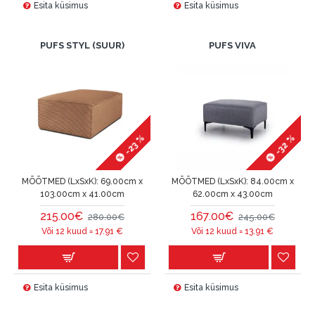
Esita küsimus
Esita küsimus
PUFS STYL (SUUR)
PUFS VIVA
-23 %
-32 %
MÕÕTMED (LxSxK):
69.00cm x
MÕÕTMED (LxSxK):
84.00cm x
103.00cm x 41.00cm
62.00cm x 43.00cm
215.00€
167.00€
280.00€
245.00€
Või 12 kuud =
17.91
€
Või 12 kuud =
13.91
€
Esita küsimus
Esita küsimus