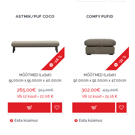
ASTMIK/PUF COCO
COMFY PUFID
-16 %
-31 %
MÕÕTMED (LxSxK)
MÕÕTMED (LxSxK)
55.00cm x 55.00cm x 40.00cm
92.00cm x 92.00cm x 47.00cm
265.00€
302.00€
315.00€
435.00€
Või 12 kuud =
22.08
€
Või 12 kuud =
25.16
€
Esita küsimus
Esita küsimus