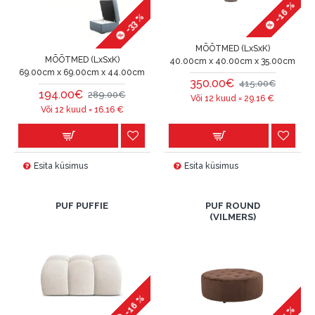
-16 %
-33 %
MÕÕTMED (LxSxK)
MÕÕTMED (LxSxK)
40.00cm x 40.00cm x 35.00cm
69.00cm x 69.00cm x 44.00cm
350.00€
415.00€
194.00€
289.00€
Või 12 kuud =
29.16
€
Või 12 kuud =
16.16
€
Esita küsimus
Esita küsimus
PUF PUFFIE
PUF ROUND
(VILMERS)
-16 %