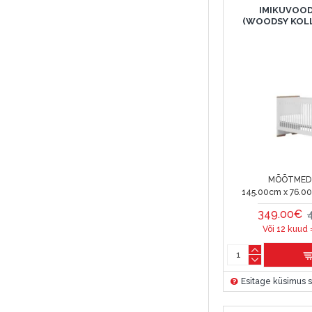
IMIKUVOOD
(WOODSY KOL
MÕÕTMED 
145.00cm x 76.0
349.00€
Või 12 kuud 
Esitage küsimus s