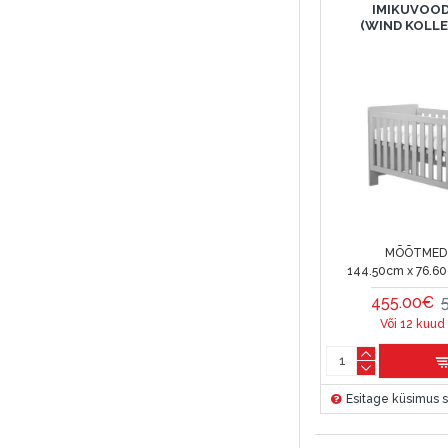
IMIKUVOOD
(WIND KOLL
MÕÕTMED 
144.50cm x 76.6
455.00€
Või 12 kuud
Esitage küsimus s