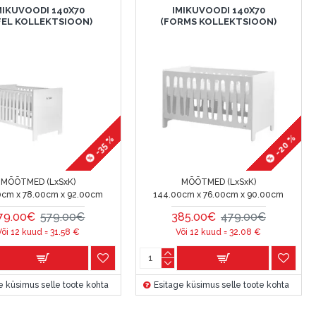
MIKUVOODI 140X70
IMIKUVOODI 140X70
IFEL KOLLEKTSIOON)
(FORMS KOLLEKTSIOON)
-20 %
-35 %
MÕÕTMED (LxSxK)
MÕÕTMED (LxSxK)
0cm x 78.00cm x 92.00cm
144.00cm x 76.00cm x 90.00cm
79.00€
579.00€
385.00€
479.00€
Või 12 kuud =
31.58
€
Või 12 kuud =
32.08
€
e küsimus selle toote kohta
Esitage küsimus selle toote kohta