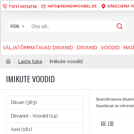
(+371) 25755739
INFO@SKANDIMOOBEL.EE
DĀRZCIEMA TÄN
Kõik
VÄLJATÕMMATAVAD DIIVANID
DIIVANID
VOODID
MAD
Laste tuba
Imikute voodid
IMIKUTE VOODID
Skandinaavia disaini
Diivan (363)
Saadaval on intress
Diivanid - Voodid (14)
Aed (181)