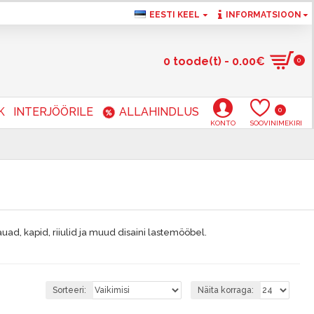
EESTI KEEL
INFORMATSIOON
0 toode(t) - 0.00€
0
K
INTERJÖÖRILE
ALLAHINDLUS
0
KONTO
SOOVINIMEKIRI
uad, kapid, riiulid ja muud disaini lastemööbel.
Sorteeri:
Näita korraga: