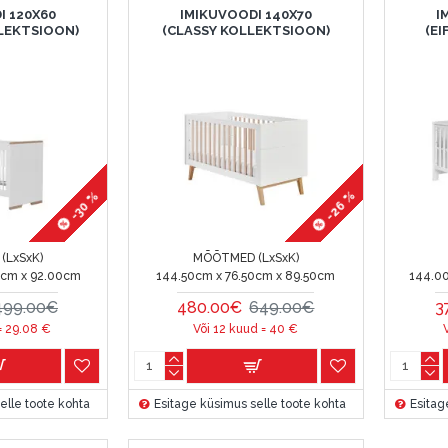
I 120X60
IMIKUVOODI 140X70
I
LEKTSIOON)
(CLASSY KOLLEKTSIOON)
(E
-26 %
-30 %
(LxSxK)
MÕÕTMED (LxSxK)
0cm x 92.00cm
144.50cm x 76.50cm x 89.50cm
144.0
499.00€
480.00€
649.00€
3
=
29.08
€
Või 12 kuud =
40
€
elle toote kohta
Esitage küsimus selle toote kohta
Esitag