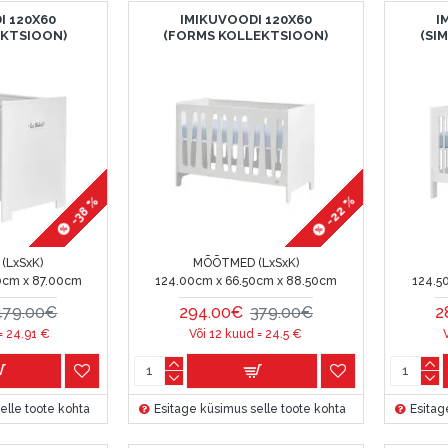
I 120X60
IMIKUVOODI 120X60
I
EKTSIOON)
(FORMS KOLLEKTSIOON)
(SI
-22 %
-38 %
(LxSxK)
MÕÕTMED (LxSxK)
0cm x 87.00cm
124.00cm x 66.50cm x 88.50cm
124.5
479.00€
294.00€
379.00€
2
 =
24.91
€
Või 12 kuud =
24.5
€
elle toote kohta
Esitage küsimus selle toote kohta
Esitag