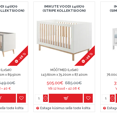
DI 140X70
IMIKUTE VOODI 140X70
I
OLLEKTSIOON)
(STRIPE KOLLEKTSIOON)
(SI
-26 %
-26 %
(LxSxK)
MÕÕTMED (LxSxK)
0cm x 89.50cm
143.60cm x 75.20cm x 87.40cm
76.00
649.00€
505.00€
685.00€
3
d =
40
€
Või 12 kuud =
42.08
€
V
elle toote kohta
Esitage küsimus selle toote kohta
Esitag