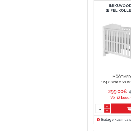
IMIKUVOOD
(EIFEL KOLL
MÕÕTMED 
124.00cm x 68.0
299.00€
Või 12 kuud
Esitage küsimus s