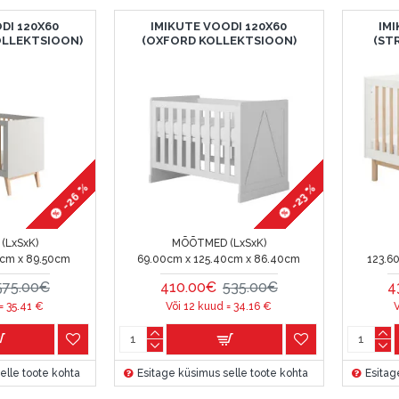
DI 120X60
IMIKUTE VOODI 120X60
IM
OLLEKTSIOON)
(OXFORD KOLLEKTSIOON)
(ST
-26 %
-23 %
(LxSxK)
MÕÕTMED (LxSxK)
0cm x 89.50cm
69.00cm x 125.40cm x 86.40cm
123.6
575.00€
410.00€
535.00€
4
 =
35.41
€
Või 12 kuud =
34.16
€
elle toote kohta
Esitage küsimus selle toote kohta
Esitag