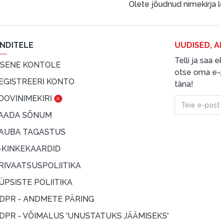
Olete jõudnud nimekirja 
ENDITELE
UUDISED, A
Telli ja saa
ISENE KONTOLE
otse oma e-p
EGISTREERI KONTO
täna!
OOVINIMEKIRI
0
AADA SÕNUM
AUBA TAGASTUS
-KINKEKAARDID
RIVAATSUSPOLIITIKA
ÜPSISTE POLIITIKA
DPR - ANDMETE PÄRING
DPR - VÕIMALUS 'UNUSTATUKS JÄÄMISEKS'