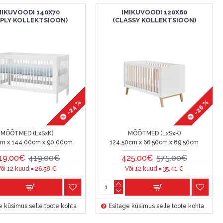
MIKUVOODI 140X70
IMIKUVOODI 120X60
MPLY KOLLEKTSIOON)
(CLASSY KOLLEKTSIOON)
-24 %
-26 %
MÕÕTMED (LxSxK)
MÕÕTMED (LxSxK)
cm x 144.00cm x 90.00cm
124.50cm x 66.50cm x 89.50cm
19.00€
419.00€
425.00€
575.00€
õi 12 kuud =
26.58
€
Või 12 kuud =
35.41
€
e küsimus selle toote kohta
Esitage küsimus selle toote kohta