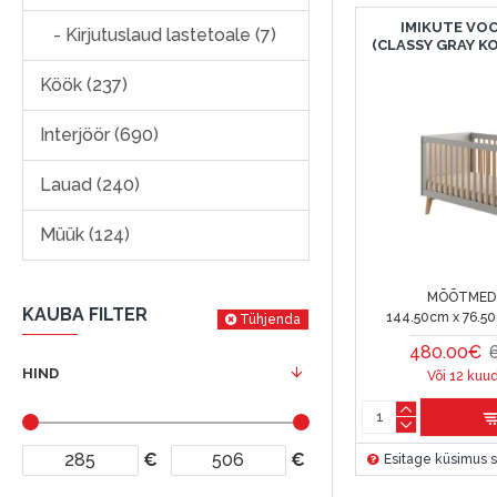
IMIKUTE VOO
- Kirjutuslaud lastetoale (7)
(CLASSY GRAY K
Köök (237)
Interjöör (690)
Lauad (240)
Müük (124)
MÕÕTMED 
KAUBA FILTER
144.50cm x 76.5
Tühjenda
480.00€
HIND
Või 12 kuu
€
€
Esitage küsimus s