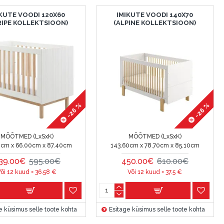
IKUTE VOODI 120X60
IMIKUTE VOODI 140X70
RIPE KOLLEKTSIOON)
(ALPINE KOLLEKTSIOON)
-26 %
-26 %
MÕÕTMED (LxSxK)
MÕÕTMED (LxSxK)
0cm x 66.00cm x 87.40cm
143.60cm x 78.70cm x 85.10cm
39.00€
595.00€
450.00€
610.00€
Või 12 kuud =
36.58
€
Või 12 kuud =
37.5
€
e küsimus selle toote kohta
Esitage küsimus selle toote kohta