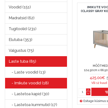
Voodid (151)
IMIKUTE VOO
(CLASSY GRAY K
Madratsid (62)
Tugitoolid (231)
Elutuba (353)
Valgustus (75)
Laste tuba (85)
MÕÕTMED 
124.50cm x 66.5
- Laste voodid (13)
425.00€
- Imikute voodid (18)
Või 12 kuud
- Lastetoa kapid (30)
Esitage küsimus s
- Lastetoa kummutid (17)