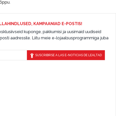
lõppu.
LLAHINDLUSED, KAMPAANIAD E-POSTIS!
 eksklusiivseid kuponge, pakkumisi ja uusimaid uudiseid
osti aadressile. Liitu meie e-lojaalsusprogrammiga juba
SUSCRIBIRSE A LAS E-NOTICIAS DE LEALTAD