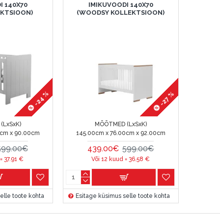
I 140X70
IMIKUVOODI 140X70
EKTSIOON)
(WOODSY KOLLEKTSIOON)
-24 %
-27 %
(LxSxK)
MÕÕTMED (LxSxK)
0cm x 90.00cm
145.00cm x 76.00cm x 92.00cm
599.00€
439.00€
599.00€
 =
37.91
€
Või 12 kuud =
36.58
€
elle toote kohta
Esitage küsimus selle toote kohta