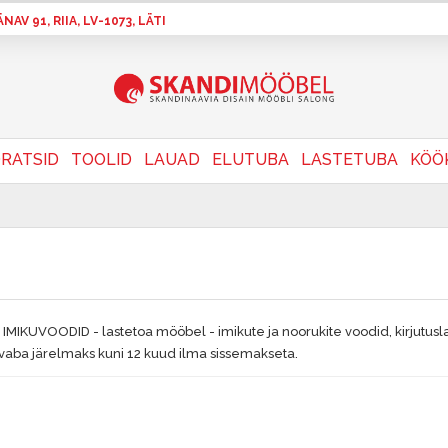
AV 91, RIIA, LV-1073, LÄTI
RATSID
TOOLID
LAUAD
ELUTUBA
LASTETUBA
KÖÖ
 IMIKUVOODID - lastetoa mööbel - imikute ja noorukite voodid, kirjutusla
ivaba järelmaks kuni 12 kuud ilma sissemakseta.