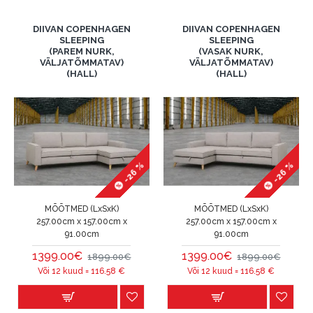
DIIVAN COPENHAGEN
DIIVAN COPENHAGEN
SLEEPING
SLEEPING
(PAREM NURK,
(VASAK NURK,
VÄLJATÕMMATAV)
VÄLJATÕMMATAV)
(HALL)
(HALL)
-26 %
-26 %
MÕÕTMED (LxSxK)
MÕÕTMED (LxSxK)
257.00cm x 157.00cm x
257.00cm x 157.00cm x
91.00cm
91.00cm
1399.00€
1399.00€
1899.00€
1899.00€
Või 12 kuud =
116.58
€
Või 12 kuud =
116.58
€