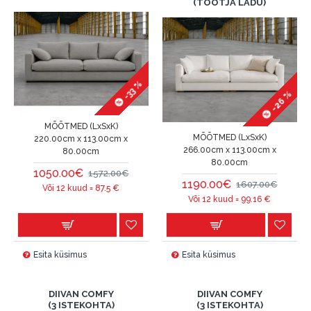
(TOOTJA LADU)
-33 %
-26 %
MÕÕTMED (LxSxK)
MÕÕTMED (LxSxK)
220.00cm x 113.00cm x
266.00cm x 113.00cm x
80.00cm
80.00cm
1050.00€
1572.00€
1190.00€
1607.00€
Või 12 kuud =
87.5
€
Või 12 kuud =
99.16
€
Esita küsimus
Esita küsimus
DIIVAN COMFY
DIIVAN COMFY
(3 ISTEKOHTA)
(3 ISTEKOHTA)