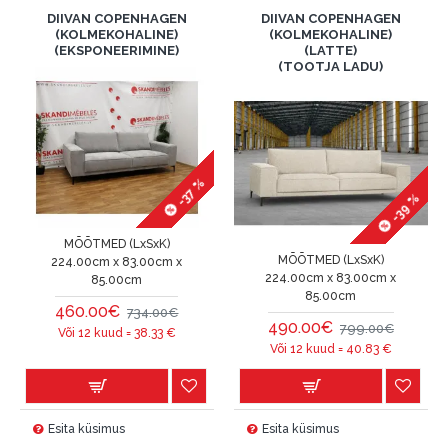
DIIVAN COPENHAGEN
DIIVAN COPENHAGEN
(KOLMEKOHALINE)
(KOLMEKOHALINE)
(EKSPONEERIMINE)
(LATTE)
(TOOTJA LADU)
-37 %
-39 %
MÕÕTMED (LxSxK)
MÕÕTMED (LxSxK)
224.00cm x 83.00cm x
224.00cm x 83.00cm x
85.00cm
85.00cm
460.00€
734.00€
490.00€
799.00€
Või 12 kuud =
38.33
€
Või 12 kuud =
40.83
€
Esita küsimus
Esita küsimus