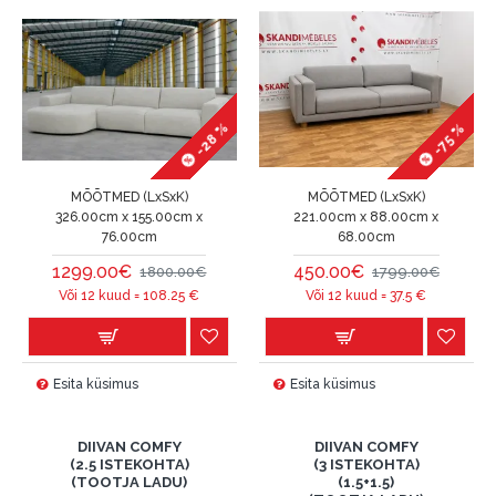
-28 %
-75 %
MÕÕTMED (LxSxK)
MÕÕTMED (LxSxK)
326.00cm x 155.00cm x
221.00cm x 88.00cm x
76.00cm
68.00cm
1299.00€
450.00€
1800.00€
1799.00€
Või 12 kuud =
108.25
€
Või 12 kuud =
37.5
€
Esita küsimus
Esita küsimus
DIIVAN COMFY
DIIVAN COMFY
(2.5 ISTEKOHTA)
(3 ISTEKOHTA)
(TOOTJA LADU)
(1.5+1.5)