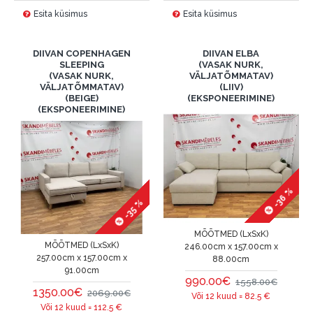
Esita küsimus
Esita küsimus
DIIVAN COPENHAGEN
DIIVAN ELBA
SLEEPING
(VASAK NURK,
(VASAK NURK,
VÄLJATÕMMATAV)
VÄLJATÕMMATAV)
(LIIV)
(BEIGE)
(EKSPONEERIMINE)
(EKSPONEERIMINE)
-36 %
-35 %
MÕÕTMED (LxSxK)
MÕÕTMED (LxSxK)
246.00cm x 157.00cm x
257.00cm x 157.00cm x
88.00cm
91.00cm
990.00€
1558.00€
1350.00€
2069.00€
Või 12 kuud =
82.5
€
Või 12 kuud =
112.5
€