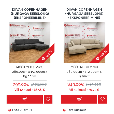
DIIVAN COPENHAGEN
DIIVAN COPENHAGEN
(NURGAGA ŠEESLONG)
(NURGAGA ŠEESLONG)
(EKSPONEERIMINE)
(EKSPONEERIMINE)
-42 %
-40 %
MÕÕTMED (LxSxK)
MÕÕTMED (LxSxK)
280.00cm x 152.00cm x
280.00cm x 152.00cm x
85.00cm
85.00cm
799.00€
849.00€
1369.00€
1419.00€
Või 12 kuud =
66.58
€
Või 12 kuud =
70.75
€
Esita küsimus
Esita küsimus