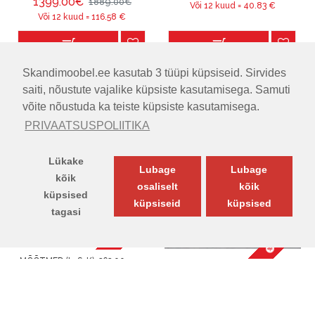
1399.00€
1889.00€
Või 12 kuud =
40.83
€
Või 12 kuud =
116.58
€
Skandimoobel.ee kasutab 3 tüüpi küpsiseid. Sirvides
Esita küsimus
Esita küsimus
saiti, nõustute vajalike küpsiste kasutamisega. Samuti
võite nõustuda ka teiste küpsiste kasutamisega.
DIIVAN HENRY (U-KUJULINE)
DIIVAN HYDRA
(TOOTJA LADU)
(KOLMEKOHALINE)(TOOTJA
PRIVAATSUSPOLIITIKA
LADU)
Lükake
Lubage
Lubage
kõik
osaliselt
kõik
küpsised
küpsiseid
küpsised
tagasi
-32 %
-45 %
TOODETE FILTER
MÕÕTMED (LxSxK):
363.00cm x
MÕÕTMED (LxSxK):
228.00cm x
235.00cm x 84.00cm
93.00cm x 87.00cm
1290.00€
1890.00€
599.00€
1090.00€
Või 12 kuud =
107.5
€