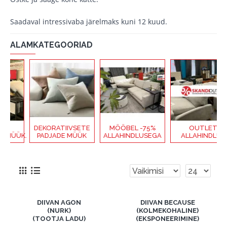
Saadaval intressivaba järelmaks kuni 12 kuud.
ALAMKATEGOORIAD
DEKORATIIVSETE
MÖÖBEL -75%
OUTLET
K.
PADJADE MÜÜK
ALLAHINDLUSEGA
ALLAHINDLUS
DIIVAN AGON
DIIVAN BECAUSE
(NURK)
(KOLMEKOHALINE)
(TOOTJA LADU)
(EKSPONEERIMINE)