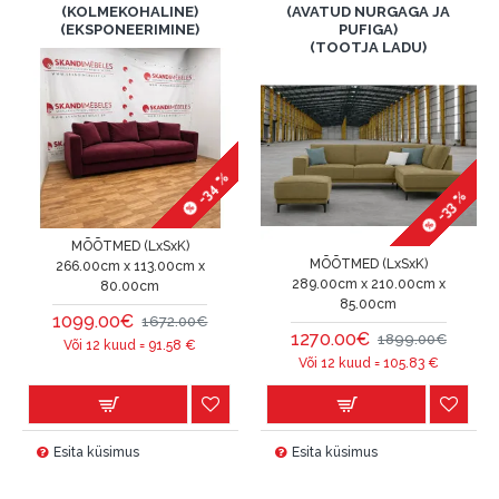
(KOLMEKOHALINE)
(AVATUD NURGAGA JA
(EKSPONEERIMINE)
PUFIGA)
(TOOTJA LADU)
-34 %
-33 %
MÕÕTMED (LxSxK)
MÕÕTMED (LxSxK)
266.00cm x 113.00cm x
289.00cm x 210.00cm x
80.00cm
85.00cm
1099.00€
1672.00€
1270.00€
1899.00€
Või 12 kuud =
91.58
€
Või 12 kuud =
105.83
€
Esita küsimus
Esita küsimus