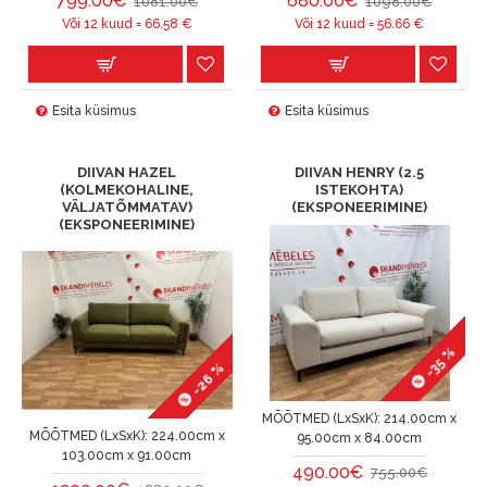
799.00€
680.00€
1081.00€
1098.00€
Või 12 kuud =
66.58
€
Või 12 kuud =
56.66
€
Esita küsimus
Esita küsimus
DIIVAN HAZEL
DIIVAN HENRY (2.5
(KOLMEKOHALINE,
ISTEKOHTA)
VÄLJATÕMMATAV)
(EKSPONEERIMINE)
(EKSPONEERIMINE)
-35 %
-26 %
MÕÕTMED (LxSxK):
214.00cm x
MÕÕTMED (LxSxK):
224.00cm x
95.00cm x 84.00cm
103.00cm x 91.00cm
490.00€
755.00€