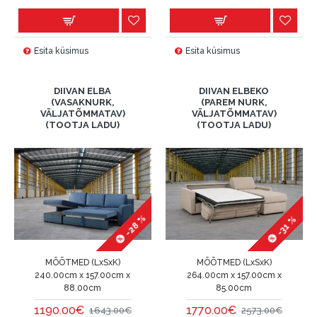
Esita küsimus
Esita küsimus
DIIVAN ELBA
DIIVAN ELBEKO
(VASAKNURK,
(PAREM NURK,
VÄLJATÕMMATAV)
VÄLJATÕMMATAV)
(TOOTJA LADU)
(TOOTJA LADU)
-28 %
-31 %
MÕÕTMED (LxSxK)
MÕÕTMED (LxSxK)
240.00cm x 157.00cm x
264.00cm x 157.00cm x
88.00cm
85.00cm
1190.00€
1770.00€
1643.00€
2573.00€