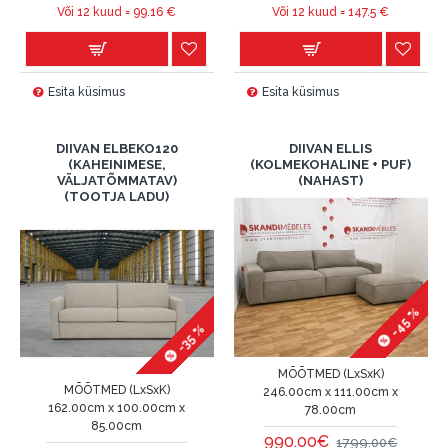
Või 12 kuud =
99.16
€
Või 12 kuud =
147.5
€
Esita küsimus
Esita küsimus
DIIVAN ELBEKO120
DIIVAN ELLIS
(KAHEINIMESE,
(KOLMEKOHALINE + PUF)
VÄLJATÕMMATAV)
(NAHAST)
(TOOTJA LADU)
-45 %
-35 %
MÕÕTMED (LxSxK)
MÕÕTMED (LxSxK)
246.00cm x 111.00cm x
162.00cm x 100.00cm x
78.00cm
85.00cm
990.00€
1799.00€