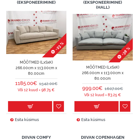
(EKSPONEERIMINE)
(EKSPONEERIMINE)
(HALL)
-23 %
-38 %
MÕÕTMED (LxSxK)
MÕÕTMED (LxSxK)
266.00cm x 113.00cm x
266.00cm x 113.00cm x
80.00cm
80.00cm
1185.00€
1542.00€
999.00€
1607.00€
Või 12 kuud =
98.75
€
Või 12 kuud =
83.25
€
Esita küsimus
Esita küsimus
DIIVAN COMFY
DIIVAN COPENHAGEN