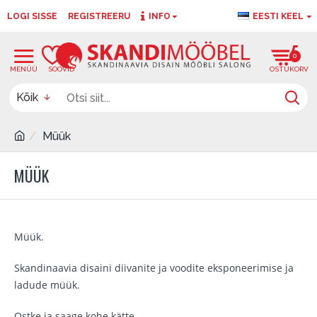
LOGI SISSE
REGISTREERU
INFO
EESTI KEEL
0
0
Kõik
Müük
MÜÜK
Müük.
Skandinaavia disaini diivanite ja voodite eksponeerimise ja
ladude müük.
Ostke ja saage kohe kätte.