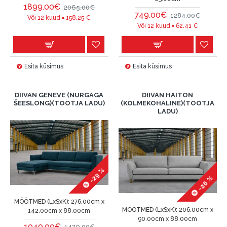
1899.00€
2065.00€
749.00€
1284.00€
Või 12 kuud =
158.25
€
Või 12 kuud =
62.41
€
Esita küsimus
Esita küsimus
DIIVAN GENEVE (NURGAGA
DIIVAN HAITON
ŠEESLONG)(TOOTJA LADU)
(KOLMEKOHALINE)(TOOTJA
LADU)
-29 %
-26 %
MÕÕTMED (LxSxK):
276.00cm x
MÕÕTMED (LxSxK):
206.00cm x
142.00cm x 88.00cm
90.00cm x 88.00cm
1049.00€
1479.00€