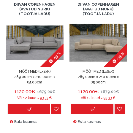
DIIVAN COPENHAGEN
DIIVAN COPENHAGEN
(AVATUD NURK)
(AVATUD NURK)
(TOOTJA LADU)
(TOOTJA LADU)
-33 %
-33 %
MÕÕTMED (LxSxK)
MÕÕTMED (LxSxK)
289.00cm x 210.00cm x
289.00cm x 210.00cm x
85.00cm
85.00cm
1120.00€
1120.00€
1679.00€
1679.00€
Või 12 kuud =
93.33
€
Või 12 kuud =
93.33
€
Esita küsimus
Esita küsimus