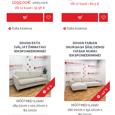
1099.00€
1685.00€
Või 12 kuud =
82.5
€
Või 12 kuud =
91.58
€
Esita küsimus
Esita küsimus
DIIVAN ESTA
DIIVAN FABIAN
(VÄLJATÕMMATAV)
(NURGAGA ŠÄSLOENG)
(EKSPONEERIMINE)
(VASAK NURK)
(EKSPONEERIMINE)
-8 %
-42 %
MÕÕTMED (LxSxK)
MÕÕTMED (LxSxK)
185.00cm x 101.00cm x
262.00cm x 152.00cm x
82.00cm
85.00cm