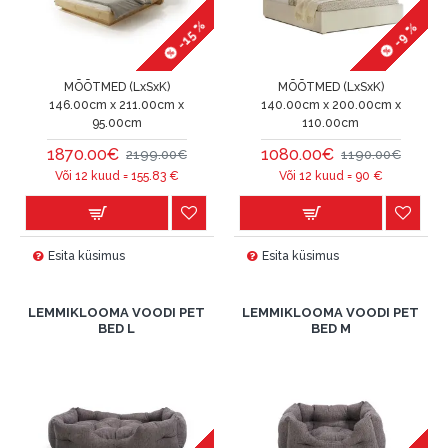
-15 %
-9 %
MÕÕTMED (LxSxK)
MÕÕTMED (LxSxK)
146.00cm x 211.00cm x
140.00cm x 200.00cm x
95.00cm
110.00cm
1870.00€
1080.00€
2199.00€
1190.00€
Või 12 kuud =
155.83
€
Või 12 kuud =
90
€
Esita küsimus
Esita küsimus
LEMMIKLOOMA VOODI PET
LEMMIKLOOMA VOODI PET
BED L
BED M