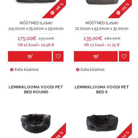
-26 %
-25 %
MÕÕTMED (LxSxK)
MÕÕTMED (LxSxK)
115.00cm x 75.00cm x 29.00cm
72.00cm x 53.00cm x 32.00cm
175.00€
135.00€
235.00€
180.00€
Või 12 kuud =
14.58
€
Või 12 kuud =
11.25
€
Esita küsimus
Esita küsimus
LEMMIKLOOMA VOODI PET
LEMMIKLOOMA VOODI PET
BED ROUND
BED S
-22 %
-39 %