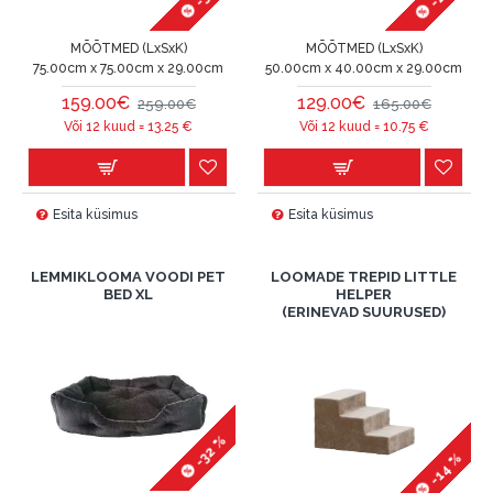
MÕÕTMED (LxSxK)
MÕÕTMED (LxSxK)
75.00cm x 75.00cm x 29.00cm
50.00cm x 40.00cm x 29.00cm
159.00€
129.00€
259.00€
165.00€
Või 12 kuud =
13.25
€
Või 12 kuud =
10.75
€
Esita küsimus
Esita küsimus
LEMMIKLOOMA VOODI PET
LOOMADE TREPID LITTLE
BED XL
HELPER
(ERINEVAD SUURUSED)
-32 %
-14 %