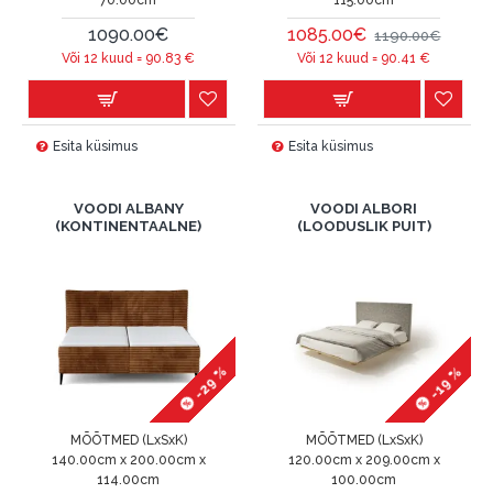
70.00cm
115.00cm
1090.00€
1085.00€
1190.00€
Või 12 kuud =
90.83
€
Või 12 kuud =
90.41
€
Esita küsimus
Esita küsimus
VOODI ALBANY
VOODI ALBORI
(KONTINENTAALNE)
(LOODUSLIK PUIT)
-29 %
-19 %
MÕÕTMED (LxSxK)
MÕÕTMED (LxSxK)
140.00cm x 200.00cm x
120.00cm x 209.00cm x
114.00cm
100.00cm