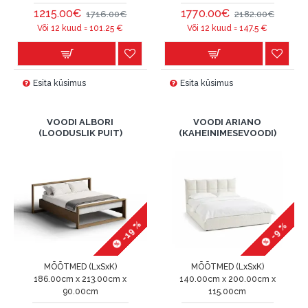
1215.00€
1770.00€
1716.00€
2182.00€
Või 12 kuud =
101.25
€
Või 12 kuud =
147.5
€
Esita küsimus
Esita küsimus
VOODI ALBORI
VOODI ARIANO
(LOODUSLIK PUIT)
(KAHEINIMESEVOODI)
-19 %
-9 %
MÕÕTMED (LxSxK)
MÕÕTMED (LxSxK)
186.00cm x 213.00cm x
140.00cm x 200.00cm x
90.00cm
115.00cm