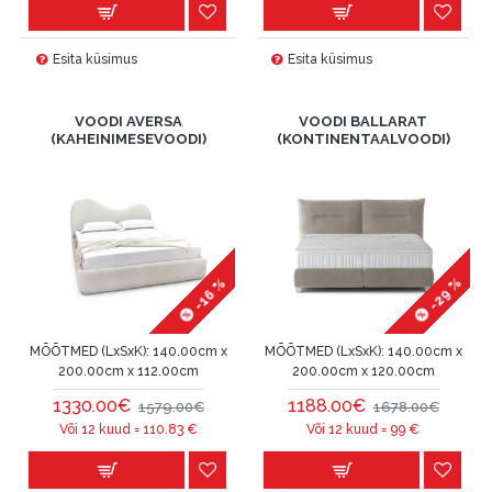
Esita küsimus
Esita küsimus
VOODI AVERSA
VOODI BALLARAT
(KAHEINIMESEVOODI)
(KONTINENTAALVOODI)
-29 %
-16 %
MÕÕTMED (LxSxK):
140.00cm x
MÕÕTMED (LxSxK):
140.00cm x
200.00cm x 112.00cm
200.00cm x 120.00cm
1330.00€
1188.00€
1579.00€
1678.00€
Või 12 kuud =
110.83
€
Või 12 kuud =
99
€