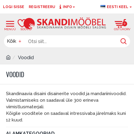
LOGI SISSE
REGISTREERU
INFO
EESTI KEEL
0
0
Kõik
Voodid
VOODID
Skandinaavia disaini disainerite voodid ja mandariinivoodid.
Valmistamiseks on saadaval üle 300 erineva
viimistlusmaterjali.
Kõigile vooditele on saadaval intressivaba järelmaks kuni
12 kuud.
ALAMKATEGOORIAD