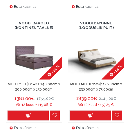
Esita küsimus
Esita küsimus
VOODI BAROLO
VOODI BAYONNE
(KONTINENTAALNE)
(LOODUSLIK PUIT)
-21 %
-14 %
MÕÕTMED (LxSxK):
140.00cm x
MÕÕTMED (LxSxK):
126.00cm x
200.00cm x 130.00cm
236.00cm x 75.00cm
1381.00€
1839.00€
1755.00€
2145.00€
Või 12 kuud =
115.08
€
Või 12 kuud =
153.25
€
Esita küsimus
Esita küsimus