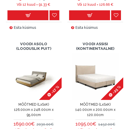
Või 12 kuud =
91.33
€
Või 12 kuud =
126.66
€
Esita küsimus
Esita küsimus
VOODI ASOLO
VOODI ASSISI
(LOODUSLIK PUIT)
(KONTINENTAALNE)
-25 %
-17 %
MÕÕTMED (LxSxK)
MÕÕTMED (LxSxK)
126.00cm x 248.00cm x
140.00cm x 200.00cm x
95.00cm
120.00cm
1690.00€
1095.00€
2030.00€
1452.00€