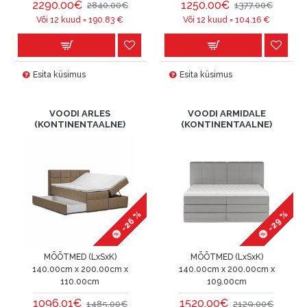
2290.00€
1250.00€
2840.00€
1377.00€
Või 12 kuud =
190.83
€
Või 12 kuud =
104.16
€
Esita küsimus
Esita küsimus
VOODI ARLES
VOODI ARMIDALE
(KONTINENTAALNE)
(KONTINENTAALNE)
-26 %
-29 %
MÕÕTMED (LxSxK)
MÕÕTMED (LxSxK)
140.00cm x 200.00cm x
140.00cm x 200.00cm x
110.00cm
109.00cm
1096.01€
1520.00€
1485.00€
2129.00€