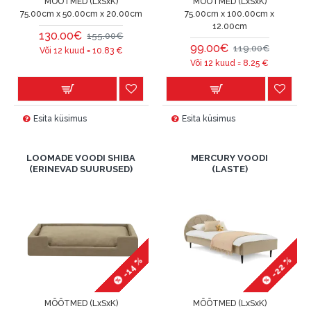
MÕÕTMED (LxSxK)
MÕÕTMED (LxSxK)
75.00cm x 50.00cm x 20.00cm
75.00cm x 100.00cm x
12.00cm
130.00€
155.00€
99.00€
119.00€
Või 12 kuud =
10.83
€
Või 12 kuud =
8.25
€
Esita küsimus
Esita küsimus
LOOMADE VOODI SHIBA
MERCURY VOODI
(ERINEVAD SUURUSED)
(LASTE)
-22 %
-14 %
MÕÕTMED (LxSxK)
MÕÕTMED (LxSxK)