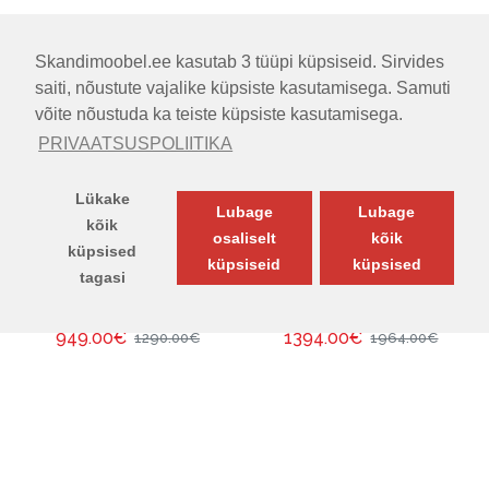
VOODI BEE
VOODI BEGA
Skandimoobel.ee kasutab 3 tüüpi küpsiseid. Sirvides
(KAHEINIMESEVOODI)
(KONTINENTAALNE)
saiti, nõustute vajalike küpsiste kasutamisega. Samuti
võite nõustuda ka teiste küpsiste kasutamisega.
PRIVAATSUSPOLIITIKA
Lükake
Lubage
Lubage
-26 %
-29 %
kõik
osaliselt
kõik
küpsised
küpsiseid
küpsised
tagasi
MÕÕTMED (LxSxK):
140.00cm x
MÕÕTMED (LxSxK):
140.00cm x
200.00cm x 131.00cm
200.00cm x 109.00cm
TOODETE FILTER
949.00€
1394.00€
1290.00€
1964.00€
Või 12 kuud =
79.08
€
Või 12 kuud =
116.16
€
Esita küsimus
Esita küsimus