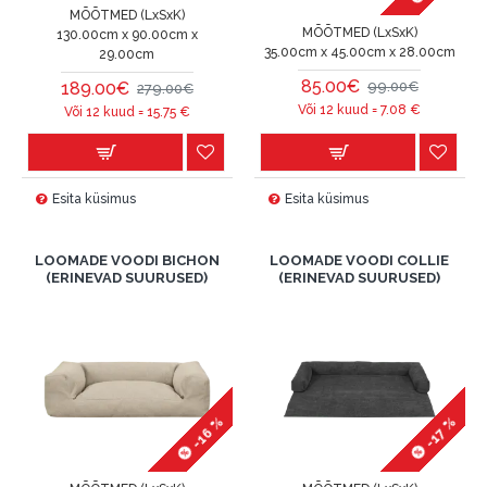
MÕÕTMED (LxSxK)
MÕÕTMED (LxSxK)
130.00cm x 90.00cm x
35.00cm x 45.00cm x 28.00cm
29.00cm
85.00€
189.00€
99.00€
279.00€
Või 12 kuud =
7.08
€
Või 12 kuud =
15.75
€
Esita küsimus
Esita küsimus
LOOMADE VOODI BICHON
LOOMADE VOODI COLLIE
(ERINEVAD SUURUSED)
(ERINEVAD SUURUSED)
-16 %
-17 %