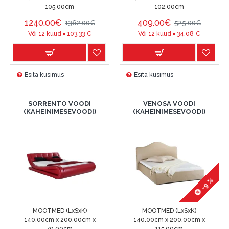
105.00cm
102.00cm
1240.00€
409.00€
1362.00€
525.00€
Või 12 kuud =
103.33
€
Või 12 kuud =
34.08
€
Esita küsimus
Esita küsimus
SORRENTO VOODI
VENOSA VOODI
(KAHEINIMESEVOODI)
(KAHEINIMESEVOODI)
-9 %
MÕÕTMED (LxSxK)
MÕÕTMED (LxSxK)
140.00cm x 200.00cm x
140.00cm x 200.00cm x