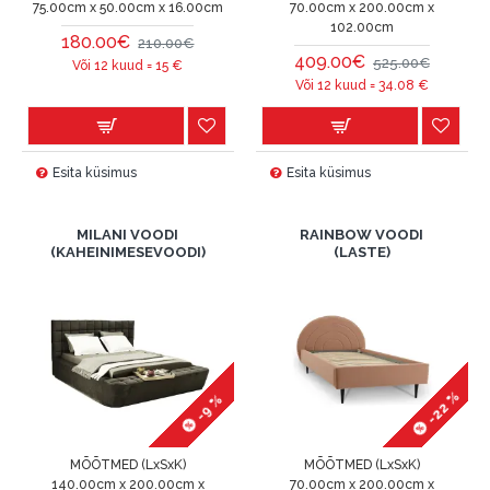
75.00cm x 50.00cm x 16.00cm
70.00cm x 200.00cm x
102.00cm
180.00€
210.00€
409.00€
525.00€
Või 12 kuud =
15
€
Või 12 kuud =
34.08
€
Esita küsimus
Esita küsimus
MILANI VOODI
RAINBOW VOODI
(KAHEINIMESEVOODI)
(LASTE)
-22 %
-9 %
MÕÕTMED (LxSxK)
MÕÕTMED (LxSxK)
140.00cm x 200.00cm x
70.00cm x 200.00cm x