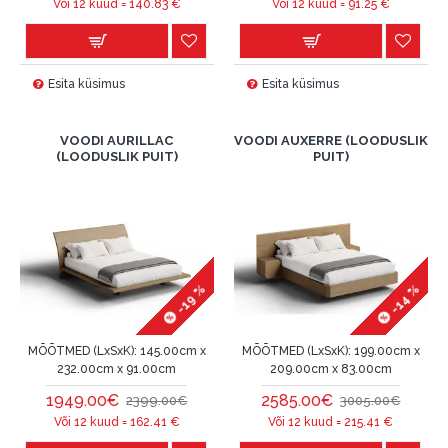
Või 12 kuud =
140.83
€
Või 12 kuud =
91.25
€
Esita küsimus
Esita küsimus
VOODI AURILLAC
VOODI AUXERRE (LOODUSLIK
(LOODUSLIK PUIT)
PUIT)
-19 %
-14 %
MÕÕTMED (LxSxK):
145.00cm x
MÕÕTMED (LxSxK):
199.00cm x
232.00cm x 91.00cm
209.00cm x 83.00cm
1949.00€
2585.00€
2399.00€
3005.00€
Või 12 kuud =
162.41
€
Või 12 kuud =
215.41
€