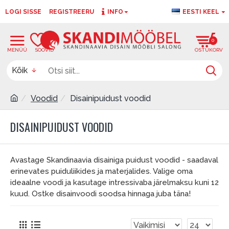
LOGI SISSE
REGISTREERU
INFO
EESTI KEEL
0
0
Kõik
Voodid
Disainipuidust voodid
DISAINIPUIDUST VOODID
Avastage Skandinaavia disainiga puidust voodid - saadaval
erinevates puiduliikides ja materjalides. Valige oma
ideaalne voodi ja kasutage intressivaba järelmaksu kuni 12
kuud. Ostke disainvoodi soodsa hinnaga juba täna!