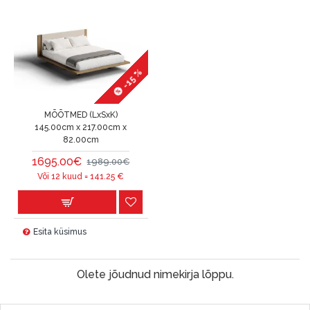
-15 %
MÕÕTMED (LxSxK)
145.00cm x 217.00cm x
82.00cm
1695.00€
1989.00€
Või 12 kuud =
141.25
€
Esita küsimus
Olete jõudnud nimekirja lõppu.