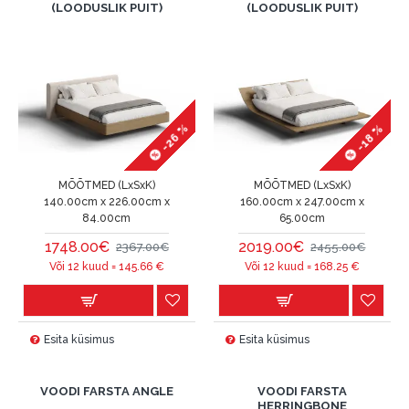
(LOODUSLIK PUIT)
(LOODUSLIK PUIT)
-26 %
-18 %
MÕÕTMED (LxSxK)
MÕÕTMED (LxSxK)
140.00cm x 226.00cm x
160.00cm x 247.00cm x
84.00cm
65.00cm
1748.00€
2019.00€
2367.00€
2455.00€
Või 12 kuud =
145.66
€
Või 12 kuud =
168.25
€
Esita küsimus
Esita küsimus
VOODI FARSTA ANGLE
VOODI FARSTA
HERRINGBONE