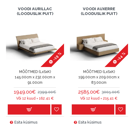
VOODI AURILLAC
VOODI AUXERRE
(LOODUSLIK PUIT)
(LOODUSLIK PUIT)
-19 %
-14 %
MÕÕTMED (LxSxK)
MÕÕTMED (LxSxK)
145.00cm x 232.00cm x
199.00cm x 209.00cm x
91.00cm
83.00cm
1949.00€
2585.00€
2399.00€
3005.00€
Või 12 kuud =
162.41
€
Või 12 kuud =
215.41
€
Esita küsimus
Esita küsimus