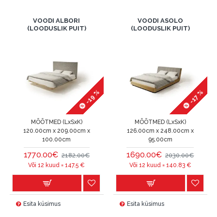
VOODI ALBORI
VOODI ASOLO
(LOODUSLIK PUIT)
(LOODUSLIK PUIT)
-19 %
-17 %
MÕÕTMED (LxSxK)
MÕÕTMED (LxSxK)
120.00cm x 209.00cm x
126.00cm x 248.00cm x
100.00cm
95.00cm
1770.00€
1690.00€
2182.00€
2030.00€
Või 12 kuud =
147.5
€
Või 12 kuud =
140.83
€
Esita küsimus
Esita küsimus