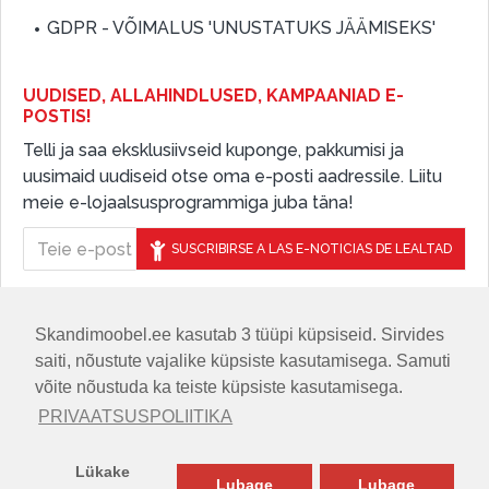
GDPR - VÕIMALUS 'UNUSTATUKS JÄÄMISEKS'
UUDISED, ALLAHINDLUSED, KAMPAANIAD E-
POSTIS!
Telli ja saa eksklusiivseid kuponge, pakkumisi ja
uusimaid uudiseid otse oma e-posti aadressile. Liitu
meie e-lojaalsusprogrammiga juba täna!
SUSCRIBIRSE A LAS E-NOTICIAS DE LEALTAD
Skandimoobel.ee kasutab 3 tüüpi küpsiseid. Sirvides
JÄLGIGE MEID SOTSIAALMEEDIAS
saiti, nõustute vajalike küpsiste kasutamisega. Samuti
võite nõustuda ka teiste küpsiste kasutamisega.
PRIVAATSUSPOLIITIKA
Lükake
Lubage
Lubage