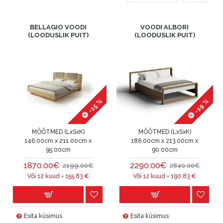
BELLAGIO VOODI
VOODI ALBORI
(LOODUSLIK PUIT)
(LOODUSLIK PUIT)
-19 %
-15 %
MÕÕTMED (LxSxK)
MÕÕTMED (LxSxK)
146.00cm x 211.00cm x
186.00cm x 213.00cm x
95.00cm
90.00cm
1870.00€
2290.00€
2199.00€
2840.00€
Või 12 kuud =
155.83
€
Või 12 kuud =
190.83
€
Esita küsimus
Esita küsimus