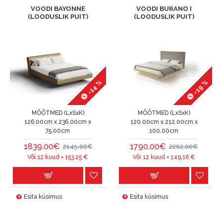
VOODI BAYONNE
VOODI BURANO I
(LOODUSLIK PUIT)
(LOODUSLIK PUIT)
-14 %
-19 %
MÕÕTMED (LxSxK)
MÕÕTMED (LxSxK)
126.00cm x 236.00cm x
120.00cm x 212.00cm x
75.00cm
100.00cm
1839.00€
1790.00€
2145.00€
2202.00€
Või 12 kuud =
153.25
€
Või 12 kuud =
149.16
€
Esita küsimus
Esita küsimus