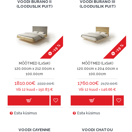
VOODI BURANO II
VOODI BURANO III
(LOODUSLIK PUIT)
(LOODUSLIK PUIT)
-19 %
-19 %
MÕÕTMED (LxSxK)
MÕÕTMED (LxSxK)
120.00cm x 212.00cm x
120.00cm x 204.00cm x
100.00cm
100.00cm
1810.00€
1760.00€
2222.00€
2172.00€
Või 12 kuud =
150.83
€
Või 12 kuud =
146.66
€
Esita küsimus
Esita küsimus
VOODI CAYENNE
VOODI CHATOU