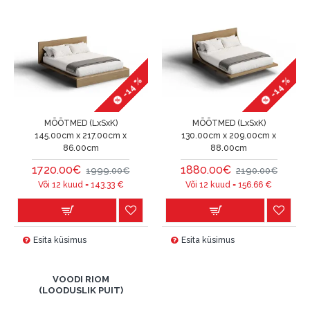
-14 %
-14 %
MÕÕTMED (LxSxK)
MÕÕTMED (LxSxK)
145.00cm x 217.00cm x
130.00cm x 209.00cm x
86.00cm
88.00cm
1720.00€
1880.00€
1999.00€
2190.00€
Või 12 kuud =
143.33
€
Või 12 kuud =
156.66
€
Esita küsimus
Esita küsimus
VOODI RIOM
(LOODUSLIK PUIT)