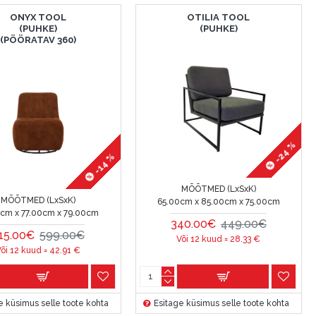
ONYX TOOL
OTILIA TOOL
(PUHKE)
(PUHKE)
(PÖÖRATAV 360)
-24 %
-14 %
MÕÕTMED (LxSxK)
MÕÕTMED (LxSxK)
65.00cm x 85.00cm x 75.00cm
cm x 77.00cm x 79.00cm
340.00€
449.00€
15.00€
599.00€
Või 12 kuud =
28.33
€
õi 12 kuud =
42.91
€
e küsimus selle toote kohta
Esitage küsimus selle toote kohta