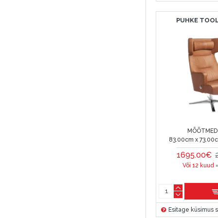
PUHKE TOOL
MÕÕTMED 
83.00cm x 73.00
1695.00€
Või 12 kuud 
Esitage küsimus s