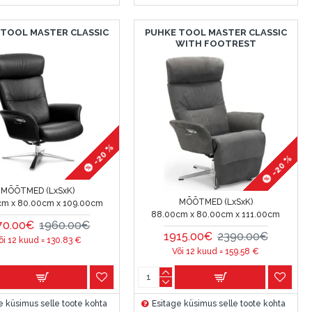
 TOOL MASTER CLASSIC
PUHKE TOOL MASTER CLASSIC
WITH FOOTREST
-20 %
-20 %
MÕÕTMED (LxSxK)
MÕÕTMED (LxSxK)
cm x 80.00cm x 109.00cm
88.00cm x 80.00cm x 111.00cm
70.00€
1960.00€
1915.00€
2390.00€
õi 12 kuud =
130.83
€
Või 12 kuud =
159.58
€
e küsimus selle toote kohta
Esitage küsimus selle toote kohta