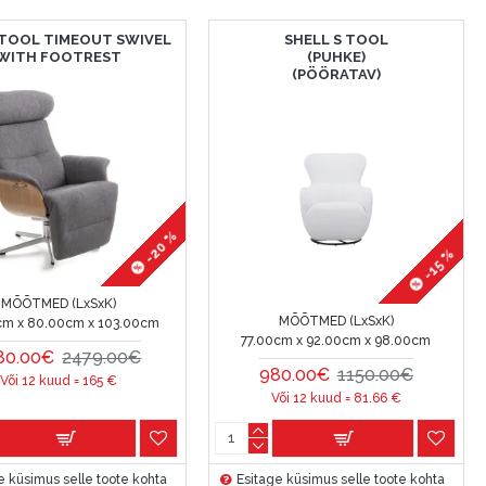
TOOL TIMEOUT SWIVEL
SHELL S TOOL
WITH FOOTREST
(PUHKE)
(PÖÖRATAV)
-20 %
-15 %
MÕÕTMED (LxSxK)
MÕÕTMED (LxSxK)
cm x 80.00cm x 103.00cm
77.00cm x 92.00cm x 98.00cm
80.00€
2479.00€
980.00€
1150.00€
Või 12 kuud =
165
€
Või 12 kuud =
81.66
€
e küsimus selle toote kohta
Esitage küsimus selle toote kohta