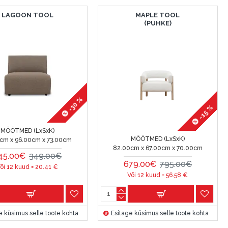
LAGOON TOOL
MAPLE TOOL
(PUHKE)
-30 %
-15 %
MÕÕTMED (LxSxK)
MÕÕTMED (LxSxK)
cm x 96.00cm x 73.00cm
82.00cm x 67.00cm x 70.00cm
45.00€
349.00€
679.00€
795.00€
õi 12 kuud =
20.41
€
Või 12 kuud =
56.58
€
e küsimus selle toote kohta
Esitage küsimus selle toote kohta