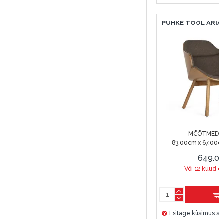
PUHKE TOOL AR
MÕÕTMED 
83.00cm x 67.00
649.
Või 12 kuud 
Esitage küsimus s