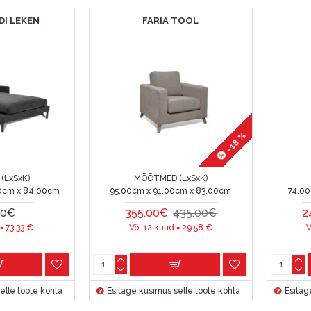
DI LEKEN
FARIA TOOL
-18 %
(LxSxK)
MÕÕTMED (LxSxK)
0cm x 84.00cm
95.00cm x 91.00cm x 83.00cm
74.00
00€
355.00€
435.00€
2
 =
73.33
€
Või 12 kuud =
29.58
€
V
elle toote kohta
Esitage küsimus selle toote kohta
Esitag