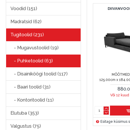
Voodid (151)
DIIVANVOO
Madratsid (62)
Tugitoolid (231)
- Mugavustoolid (19)
- Puhketoolid (63)
- Disainiköögi toolid (117)
MÕÕTMED 
125.00cm x 184.0
- Baari toolid (31)
880.
Või 12 kuud
- Kontoritoolid (11)
Elutuba (353)
Esitage küsimus s
Valgustus (75)