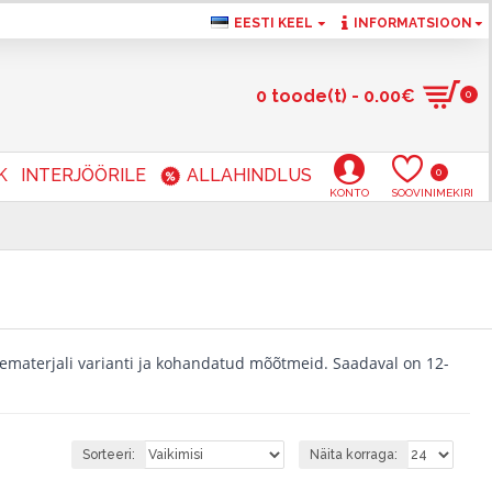
EESTI KEEL
INFORMATSIOON
0 toode(t) - 0.00€
0
K
INTERJÖÖRILE
ALLAHINDLUS
0
KONTO
SOOVINIMEKIRI
tematerjali varianti ja kohandatud mõõtmeid. Saadaval on 12-
Sorteeri:
Näita korraga: