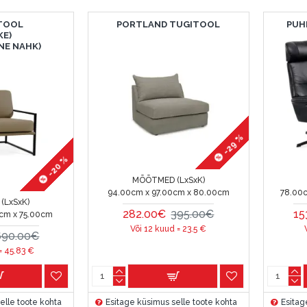
 TOOL
PORTLAND TUGITOOL
PUH
KE)
NE NAHK)
-29 %
-20 %
MÕÕTMED (LxSxK)
94.00cm x 97.00cm x 80.00cm
78.00
(LxSxK)
282.00€
395.00€
15
cm x 75.00cm
Või 12 kuud =
23.5
€
690.00€
 =
45.83
€
elle toote kohta
Esitage küsimus selle toote kohta
Esitag