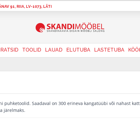
AV 91, RIIA, LV-1073, LÄTI
RATSID
TOOLID
LAUAD
ELUTUBA
LASTETUBA
KÖÖ
ni puhketoolid. Saadaval on 300 erineva kangatüübi või nahast kat
ba järelmaks.