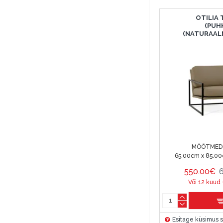
OTILIA
(PUH
(NATURAAL
MÕÕTMED 
65.00cm x 85.00
550.00€
Või 12 kuud
Esitage küsimus s