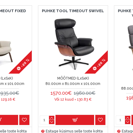
MEOUT FIXED
PUHKE TOOL TIMEOUT SWIVEL
PUHKE 
-20 %
-20 %
(LxSxK)
MÕÕTMED (LxSxK)
cm x 101.00cm
80.00cm x 81.00cm x 101.00cm
88.00
1935.00€
1570.00€
1960.00€
19
=
129.16
€
Või 12 kuud =
130.83
€
elle toote kohta
Esitage küsimus selle toote kohta
Esitag