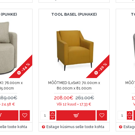
 (PUHKE)
TOOL BASEL (PUHAKE)
T
-24 %
-20 %
):
76.00cm x
MÕÕTMED (LxSxK):
70.00cm x
MÕÕT
85.00cm
80.00cm x 81.00cm
389.00€
208.00€
261.00€
1
=
24.58
€
Või 12 kuud =
17.33
€
elle toote kohta
Esitage küsimus selle toote kohta
Esitag