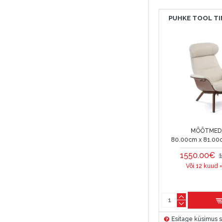
PUHKE TOOL TI
MÕÕTMED 
80.00cm x 81.00
1550.00€
Või 12 kuud 
Esitage küsimus s