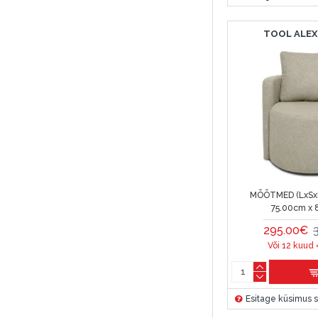
TOOL ALEX
MÕÕTMED (LxSxK
75.00cm x 
295.00€
Või 12 kuud 
Esitage küsimus s