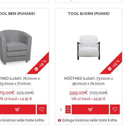
OOL BEN (PUHAKE)
TOOL BJORN (PUHKE)
-19 %
-15 %
MED (LxSxK):
76.00cm x
MÕÕTMED (LxSxK):
73.00cm x
75.00cm x 77.00cm
96.00cm x 76.00cm
79.00€
221.00€
599.00€
705.00€
Või 12 kuud =
14.91
€
Või 12 kuud =
49.91
€
e küsimus selle toote kohta
Esitage küsimus selle toote kohta