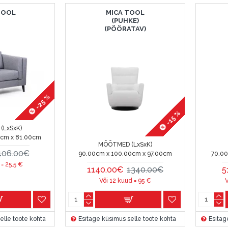
TOOL
MICA TOOL
(PUHKE)
(PÖÖRATAV)
-25 %
-15 %
(LxSxK)
0cm x 81.00cm
MÕÕTMED (LxSxK)
406.00€
90.00cm x 100.00cm x 97.00cm
70.00
 =
25.5
€
1140.00€
1340.00€
5
Või 12 kuud =
95
€
V
elle toote kohta
Esitage küsimus selle toote kohta
Esitag