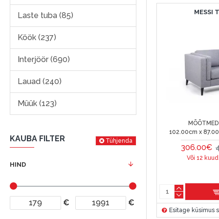
MESSI 
Laste tuba (85)
Köök (237)
Interjöör (690)
Lauad (240)
Müük (123)
MÕÕTMED 
102.00cm x 87.0
KAUBA FILTER
Tühjenda
306.00€
Või 12 kuud
HIND
€
€
Esitage küsimus s