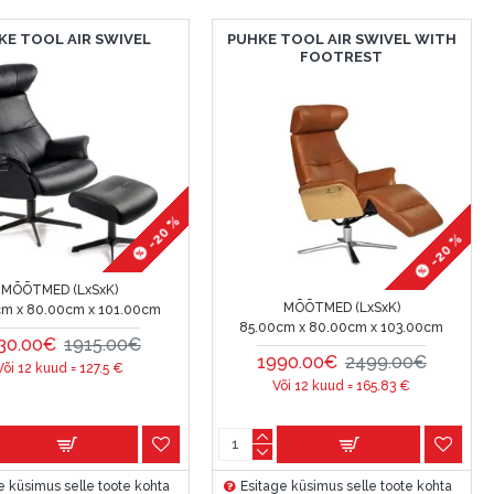
KE TOOL AIR SWIVEL
PUHKE TOOL AIR SWIVEL WITH
FOOTREST
-20 %
-20 %
MÕÕTMED (LxSxK)
MÕÕTMED (LxSxK)
cm x 80.00cm x 101.00cm
85.00cm x 80.00cm x 103.00cm
30.00€
1915.00€
1990.00€
2499.00€
Või 12 kuud =
127.5
€
Või 12 kuud =
165.83
€
e küsimus selle toote kohta
Esitage küsimus selle toote kohta