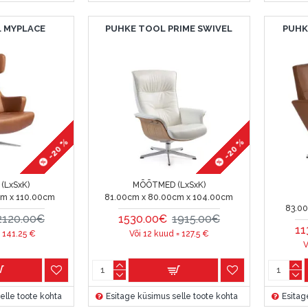
 MYPLACE
PUHKE TOOL PRIME SWIVEL
PUHK
-20 %
-20 %
(LxSxK)
MÕÕTMED (LxSxK)
cm x 110.00cm
81.00cm x 80.00cm x 104.00cm
83.00
2120.00€
1530.00€
1915.00€
11
=
141.25
€
Või 12 kuud =
127.5
€
V
elle toote kohta
Esitage küsimus selle toote kohta
Esitag