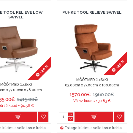
E TOOL RELIEVE LOW
PUHKE TOOL RELIEVE SWIVEL
SWIVEL
-20 %
-20 %
MÕÕTMED (LxSxK)
MÕÕTMED (LxSxK)
83.00cm x 77.00cm x 100.00cm
cm x 77.00cm x 78.00cm
1570.00€
1960.00€
35.00€
1415.00€
Või 12 kuud =
130.83
€
õi 12 kuud =
94.58
€
e küsimus selle toote kohta
Esitage küsimus selle toote kohta