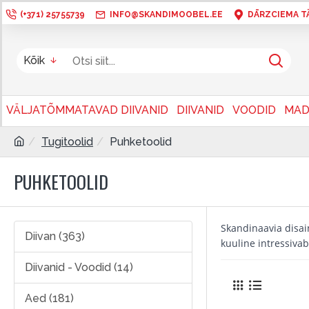
(+371) 25755739
INFO@SKANDIMOOBEL.EE
DĀRZCIEMA TÄN
Kõik
VÄLJATÕMMATAVAD DIIVANID
DIIVANID
VOODID
MAD
Tugitoolid
Puhketoolid
PUHKETOOLID
Skandinaavia disai
Diivan (363)
kuuline intressiva
Diivanid - Voodid (14)
Aed (181)