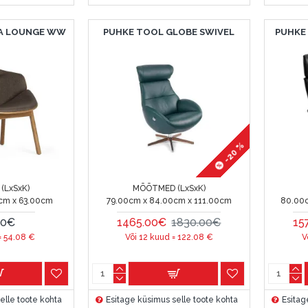
IA LOUNGE WW
PUHKE TOOL GLOBE SWIVEL
PUHKE
-20 %
(LxSxK)
MÕÕTMED (LxSxK)
cm x 63.00cm
79.00cm x 84.00cm x 111.00cm
80.00
00€
1465.00€
1830.00€
15
=
54.08
€
Või 12 kuud =
122.08
€
V
elle toote kohta
Esitage küsimus selle toote kohta
Esitag