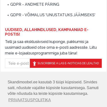
GDPR - ANDMETE PÄRING
GDPR - VÕIMALUS 'UNUSTATUKS JÄÄMISEKS'
UUDISED, ALLAHINDLUSED, KAMPAANIAD E-
POSTIS!
Telli ja saa eksklusiivseid kuponge, pakkumisi ja
uusimaid uudiseid otse oma e-posti aadressile. Liitu
meie e-lojaalsusprogrammiga juba täna!
SUSCRIBIRSE A LAS E-NOTICIAS DE LEALTAD
Skandimoobel.ee kasutab 3 tüüpi küpsiseid. Sirvides
JÄLGIGE MEID SOTSIAALMEEDIAS
saiti, nõustute vajalike küpsiste kasutamisega. Samuti
võite nõustuda ka teiste küpsiste kasutamisega.
PRIVAATSUSPOLIITIKA