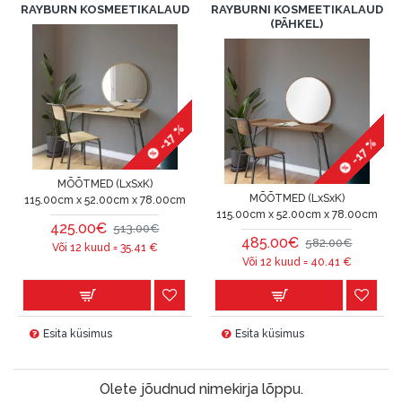
RAYBURN KOSMEETIKALAUD
RAYBURNI KOSMEETIKALAUD
(PÄHKEL)
-17 %
-17 %
MÕÕTMED (LxSxK)
MÕÕTMED (LxSxK)
115.00cm x 52.00cm x 78.00cm
115.00cm x 52.00cm x 78.00cm
425.00€
513.00€
485.00€
582.00€
Või 12 kuud =
35.41
€
Või 12 kuud =
40.41
€
Esita küsimus
Esita küsimus
Olete jõudnud nimekirja lõppu.