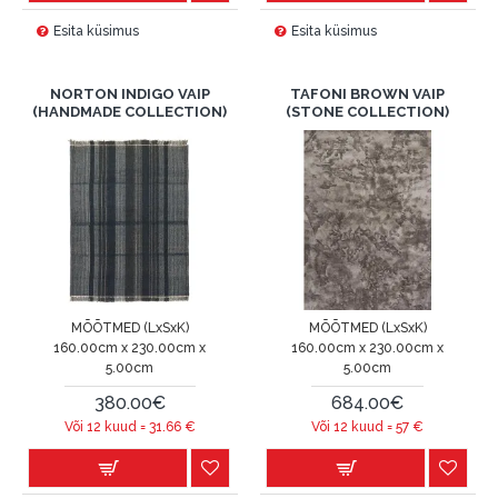
Esita küsimus
Esita küsimus
NORTON INDIGO VAIP
TAFONI BROWN VAIP
(HANDMADE COLLECTION)
(STONE COLLECTION)
MÕÕTMED (LxSxK)
MÕÕTMED (LxSxK)
160.00cm x 230.00cm x
160.00cm x 230.00cm x
5.00cm
5.00cm
380.00€
684.00€
Või 12 kuud =
31.66
€
Või 12 kuud =
57
€