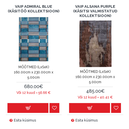
VAIP ADMIRAL BLUE
VAIP ALSANA PURPLE
(KÄSITÖÖ KOLLEKTSIOON)
(KÄSITSI VALMISTATUD
KOLLEKTSIOON)
MÕÕTMED (LxSxK)
MÕÕTMED (LxSxK)
160.00cm x 230.00cm x
160.00cm x 230.00cm x
5.00cm
5.00cm
680.00€
485.00€
Või 12 kuud =
56.66
€
Või 12 kuud =
40.41
€
Esita küsimus
Esita küsimus