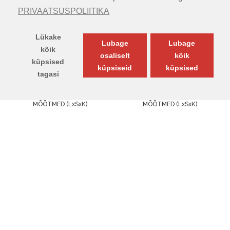
(HANDMADE COLLECTION)
(HANDMADE COLLECTION)
PRIVAATSUSPOLIITIKA
Lükake
Lubage
Lubage
kõik
osaliselt
kõik
küpsised
küpsiseid
küpsised
tagasi
TOODETE FILTER
MÕÕTMED (LxSxK)
MÕÕTMED (LxSxK)
160.00cm x 230.00cm x
160.00cm x 230.00cm x
5.00cm
5.00cm
380.00€
380.00€
Või 12 kuud =
31.66
€
Või 12 kuud =
31.66
€
Esita küsimus
Esita küsimus
VAIP ARUBA GRAY
VAIP ASHIYAN MINK
(MAGIC HOME UNIQUE
(MAGIC COLLECTION)