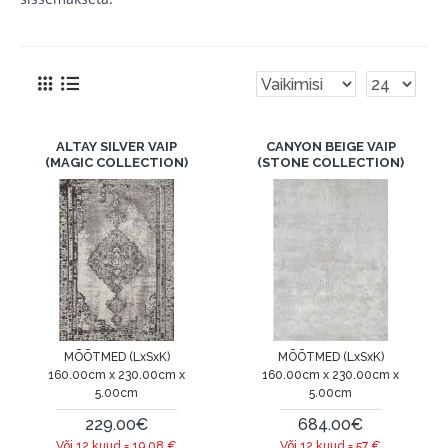
ALTAY SILVER VAIP
CANYON BEIGE VAIP
(MAGIC COLLECTION)
(STONE COLLECTION)
MÕÕTMED (LxSxK)
MÕÕTMED (LxSxK)
160.00cm x 230.00cm x
160.00cm x 230.00cm x
5.00cm
5.00cm
229.00€
684.00€
Või 12 kuud =
19.08
€
Või 12 kuud =
57
€