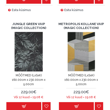
Esita küsimus
Esita küsimus
JUNGLE GREEN VAIP
METROPOLIS KOLLANE VAIP
(MAGIC COLLECTION)
(MAGIC COLLECTION)
MÕÕTMED (LxSxK)
MÕÕTMED (LxSxK)
160.00cm x 230.00cm x
160.00cm x 230.00cm x
5.00cm
5.00cm
229.00€
229.00€
Või 12 kuud =
19.08
€
Või 12 kuud =
19.08
€