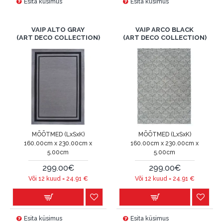
Esita küsimus
Esita küsimus
VAIP ALTO GRAY
VAIP ARCO BLACK
(ART DECO COLLECTION)
(ART DECO COLLECTION)
MÕÕTMED (LxSxK)
MÕÕTMED (LxSxK)
160.00cm x 230.00cm x
160.00cm x 230.00cm x
5.00cm
5.00cm
299.00€
299.00€
Või 12 kuud =
24.91
€
Või 12 kuud =
24.91
€
Esita küsimus
Esita küsimus