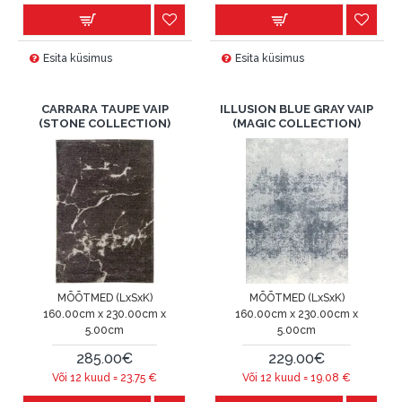
Esita küsimus
Esita küsimus
CARRARA TAUPE VAIP
ILLUSION BLUE GRAY VAIP
(STONE COLLECTION)
(MAGIC COLLECTION)
MÕÕTMED (LxSxK)
MÕÕTMED (LxSxK)
160.00cm x 230.00cm x
160.00cm x 230.00cm x
5.00cm
5.00cm
285.00€
229.00€
Või 12 kuud =
23.75
€
Või 12 kuud =
19.08
€