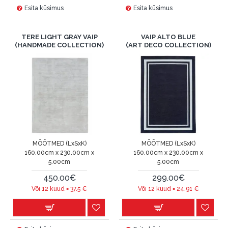
Esita küsimus
Esita küsimus
TERE LIGHT GRAY VAIP
VAIP ALTO BLUE
(HANDMADE COLLECTION)
(ART DECO COLLECTION)
MÕÕTMED (LxSxK)
MÕÕTMED (LxSxK)
160.00cm x 230.00cm x
160.00cm x 230.00cm x
5.00cm
5.00cm
450.00€
299.00€
Või 12 kuud =
37.5
€
Või 12 kuud =
24.91
€