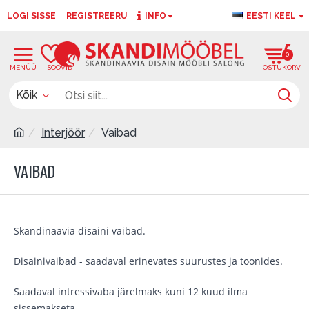
LOGI SISSE
REGISTREERU
INFO
EESTI KEEL
0
0
Kõik
Interjöör
Vaibad
VAIBAD
Skandinaavia disaini vaibad.
Disainivaibad - saadaval erinevates suurustes ja toonides.
Saadaval intressivaba järelmaks kuni 12 kuud ilma
sissemakseta.