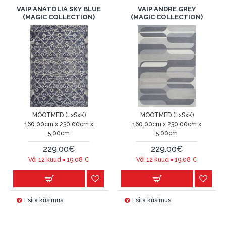
VAIP ANATOLIA SKY BLUE
VAIP ANDRE GREY
(MAGIC COLLECTION)
(MAGIC COLLECTION)
MÕÕTMED (LxSxK)
MÕÕTMED (LxSxK)
160.00cm x 230.00cm x
160.00cm x 230.00cm x
5.00cm
5.00cm
229.00€
229.00€
Või 12 kuud =
19.08
€
Või 12 kuud =
19.08
€
Esita küsimus
Esita küsimus