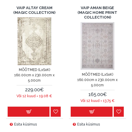
VAIP ALTAY CREAM
VAIP AMAN BEIGE
(MAGIC COLLECTION)
(MAGIC HOME PRINT
COLLECTION)
MÕÕTMED (LxSxK)
MÕÕTMED (LxSxK)
160.00cm x 230.00cm x
160.00cm x 230.00cm x
5.00cm
5.00cm
229.00€
165.00€
Või 12 kuud =
19.08
€
Või 12 kuud =
13.75
€
Esita küsimus
Esita küsimus