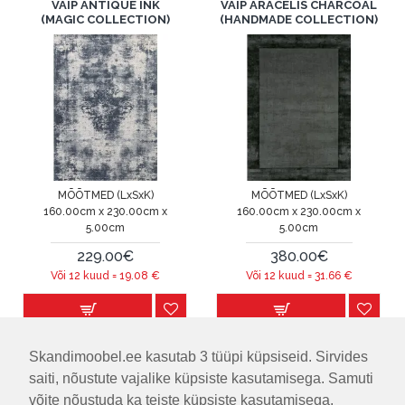
VAIP ANTIQUE INK
VAIP ARACELIS CHARCOAL
(MAGIC COLLECTION)
(HANDMADE COLLECTION)
MÕÕTMED (LxSxK)
MÕÕTMED (LxSxK)
160.00cm x 230.00cm x
160.00cm x 230.00cm x
5.00cm
5.00cm
229.00€
380.00€
Või 12 kuud =
19.08
€
Või 12 kuud =
31.66
€
Esita küsimus
Esita küsimus
Skandimoobel.ee kasutab 3 tüüpi küpsiseid. Sirvides
saiti, nõustute vajalike küpsiste kasutamisega. Samuti
VAIP ARACELIS PALOMA
VAIP ARACELIS STEEL GRAY
võite nõustuda ka teiste küpsiste kasutamisega.