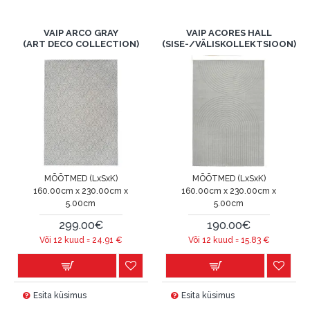
VAIP ARCO GRAY
VAIP ACORES HALL
(ART DECO COLLECTION)
(SISE-/VÄLISKOLLEKTSIOON)
MÕÕTMED (LxSxK)
MÕÕTMED (LxSxK)
160.00cm x 230.00cm x
160.00cm x 230.00cm x
5.00cm
5.00cm
299.00€
190.00€
Või 12 kuud =
24.91
€
Või 12 kuud =
15.83
€
Esita küsimus
Esita küsimus