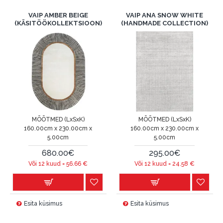
VAIP AMBER BEIGE
VAIP ANA SNOW WHITE
(KÄSITÖÖKOLLEKTSIOON)
(HANDMADE COLLECTION)
MÕÕTMED (LxSxK)
MÕÕTMED (LxSxK)
160.00cm x 230.00cm x
160.00cm x 230.00cm x
5.00cm
5.00cm
680.00€
295.00€
Või 12 kuud =
56.66
€
Või 12 kuud =
24.58
€
Esita küsimus
Esita küsimus