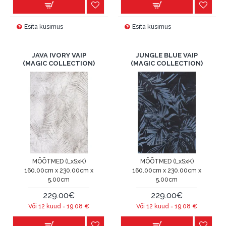
Esita küsimus
Esita küsimus
JAVA IVORY VAIP
JUNGLE BLUE VAIP
(MAGIC COLLECTION)
(MAGIC COLLECTION)
MÕÕTMED (LxSxK)
MÕÕTMED (LxSxK)
160.00cm x 230.00cm x
160.00cm x 230.00cm x
5.00cm
5.00cm
229.00€
229.00€
Või 12 kuud =
19.08
€
Või 12 kuud =
19.08
€