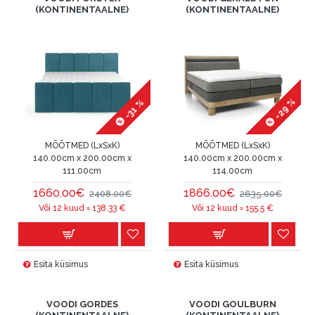
(KONTINENTAALNE)
(KONTINENTAALNE)
-29 %
-31 %
MÕÕTMED (LxSxK)
MÕÕTMED (LxSxK)
140.00cm x 200.00cm x
140.00cm x 200.00cm x
111.00cm
114.00cm
1660.00€
1866.00€
2408.00€
2635.00€
Või 12 kuud =
138.33
€
Või 12 kuud =
155.5
€
Esita küsimus
Esita küsimus
VOODI GORDES
VOODI GOULBURN