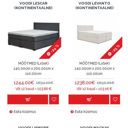
VOODI LESCAR
VOODI LEVANTO
(KONTINENTAALNE)
(KONTINENTAALNE)
-24 %
-25 %
MÕÕTMED (LxSxK)
MÕÕTMED (LxSxK)
140.00cm x 200.00cm x
140.00cm x 200.00cm x
110.00cm
110.00cm
1244.00€
1238.00€
1634.00€
1650.00€
Või 12 kuud =
103.66
€
Või 12 kuud =
103.16
€
Esita küsimus
Esita küsimus
VOODI LISMORE
VOODI MACKAY