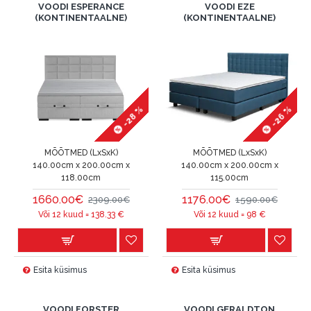
VOODI ESPERANCE
VOODI EZE
(KONTINENTAALNE)
(KONTINENTAALNE)
-28 %
-26 %
MÕÕTMED (LxSxK)
MÕÕTMED (LxSxK)
140.00cm x 200.00cm x
140.00cm x 200.00cm x
118.00cm
115.00cm
1660.00€
1176.00€
2309.00€
1590.00€
Või 12 kuud =
138.33
€
Või 12 kuud =
98
€
Esita küsimus
Esita küsimus
VOODI FORSTER
VOODI GERALDTON