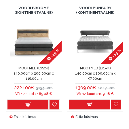
VOODI BROOME
VOODI BUNBURY
(KONTINENTAALNE)
(KONTINENTAALNE)
-29 %
-29 %
MÕÕTMED (LxSxK)
MÕÕTMED (LxSxK)
140.00cm x 200.00cm x
140.00cm x 200.00cm x
116.00cm
97.00cm
2221.00€
1309.00€
3135.00€
1847.00€
Või 12 kuud =
185.08
€
Või 12 kuud =
109.08
€
Esita küsimus
Esita küsimus