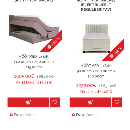
(KONTINENTAALNE)
(KONTINENTAALNE)
(ELEKTRILISELT
REGULEERITAV)
-20 %
-32 %
MÕÕTMED (LxSxK)
140.00cm x 200.00cm x
MÕÕTMED (LxSxK)
115.00cm
90.00cm x 200.00cm x
1505.00€
1881.00€
106.00cm
Või 12 kuud =
125.41
€
1272.00€
1865.00€
Või 12 kuud =
106
€
Esita küsimus
Esita küsimus