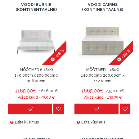
VOODI BURNIE
VOODI CAIRNS
(KONTINENTAALNE)
(KONTINENTAALNE)
-28 %
-29 %
MÕÕTMED (LxSxK)
MÕÕTMED (LxSxK)
140.00cm x 200.00cm x
140.00cm x 200.00cm x
106.00cm
112.00cm
1165.00€
1665.00€
1616.00€
2350.00€
Või 12 kuud =
97.08
€
Või 12 kuud =
138.75
€
Esita küsimus
Esita küsimus