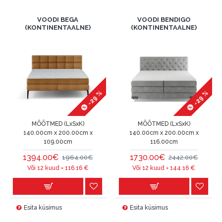
VOODI BEGA
VOODI BENDIGO
(KONTINENTAALNE)
(KONTINENTAALNE)
-29 %
-29 %
MÕÕTMED (LxSxK)
MÕÕTMED (LxSxK)
140.00cm x 200.00cm x
140.00cm x 200.00cm x
109.00cm
116.00cm
1394.00€
1730.00€
1964.00€
2442.00€
Või 12 kuud =
116.16
€
Või 12 kuud =
144.16
€
Esita küsimus
Esita küsimus