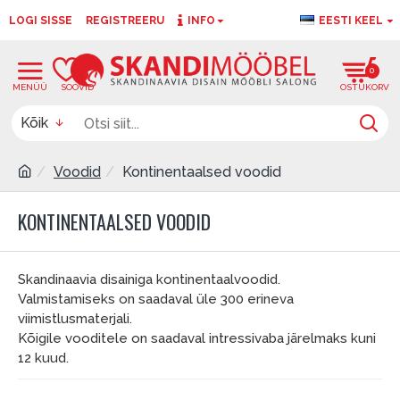
LOGI SISSE
REGISTREERU
INFO
EESTI KEEL
0
0
Kõik
Voodid
Kontinentaalsed voodid
KONTINENTAALSED VOODID
Skandinaavia disainiga kontinentaalvoodid.
Valmistamiseks on saadaval üle 300 erineva
viimistlusmaterjali.
Kõigile vooditele on saadaval intressivaba järelmaks kuni
12 kuud.