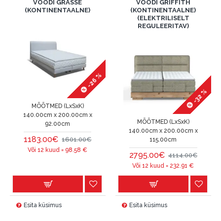
VOODI GRASSE
VOODI GRIFFITH
(KONTINENTAALNE)
(KONTINENTAALNE)
(ELEKTRILISELT
REGULEERITAV)
-26 %
-32 %
MÕÕTMED (LxSxK)
140.00cm x 200.00cm x
MÕÕTMED (LxSxK)
92.00cm
140.00cm x 200.00cm x
1183.00€
1601.00€
115.00cm
Või 12 kuud =
98.58
€
2795.00€
4114.00€
Või 12 kuud =
232.91
€
Esita küsimus
Esita küsimus