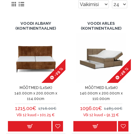
VOODI ALBANY
VOODI ARLES
(KONTINENTAALNE)
(KONTINENTAALNE)
-29 %
-26 %
MÕÕTMED (LxSxK)
MÕÕTMED (LxSxK)
140.00cm x 200.00cm x
140.00cm x 200.00cm x
114.00cm
110.00cm
1215.00€
1096.01€
1716.00€
1485.00€
Või 12 kuud =
101.25
€
Või 12 kuud =
91.33
€