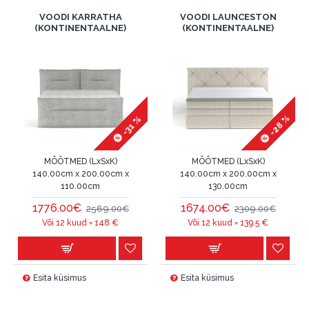
VOODI KARRATHA
VOODI LAUNCESTON
(KONTINENTAALNE)
(KONTINENTAALNE)
-28 %
-31 %
MÕÕTMED (LxSxK)
MÕÕTMED (LxSxK)
140.00cm x 200.00cm x
140.00cm x 200.00cm x
110.00cm
130.00cm
1776.00€
1674.00€
2569.00€
2309.00€
Või 12 kuud =
148
€
Või 12 kuud =
139.5
€
Esita küsimus
Esita küsimus