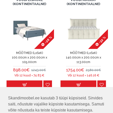
(KONTINENTAALNE)
(KONTINENTAALNE)
-28 %
-32 %
MÕÕTMED (LxSxK)
MÕÕTMED (LxSxK)
100.00cm x 200.00cm x
140.00cm x 200.00cm x
105.00cm
113.00cm
898.00€
1754.00€
1243.00€
2580.00€
Või 12 kuud =
74.83
€
Või 12 kuud =
146.16
€
Esita küsimus
Esita küsimus
Skandimoobel.ee kasutab 3 tüüpi küpsiseid. Sirvides
saiti, nõustute vajalike küpsiste kasutamisega. Samuti
VOODI MANAROLA
VOODI MENTON
võite nõustuda ka teiste küpsiste kasutamisega.