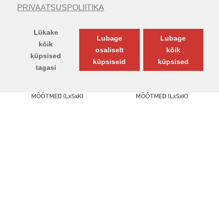
(KONTINENTAALNE)
(KONTINENTAALNE)
PRIVAATSUSPOLIITIKA
Lükake
Lubage
Lubage
kõik
osaliselt
kõik
küpsised
küpsiseid
küpsised
-23 %
-17 %
tagasi
TOODETE FILTER
MÕÕTMED (LxSxK)
MÕÕTMED (LxSxK)
140.00cm x 200.00cm x
140.00cm x 200.00cm x
125.00cm
110.00cm
1253.00€
1474.00€
1623.00€
1781.00€
Või 12 kuud =
104.41
€
Või 12 kuud =
122.83
€
Esita küsimus
Esita küsimus
VOODI MILDURA
VOODI MILDURA 100
(KONTINENTAALNE)
(KONTINENTAALNE)