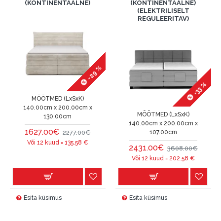
(KONTINENTAALNE)
(KONTINENTAALNE)
(ELEKTRILISELT
REGULEERITAV)
-29 %
-33 %
MÕÕTMED (LxSxK)
140.00cm x 200.00cm x
MÕÕTMED (LxSxK)
130.00cm
140.00cm x 200.00cm x
1627.00€
2277.00€
107.00cm
Või 12 kuud =
135.58
€
2431.00€
3608.00€
Või 12 kuud =
202.58
€
Esita küsimus
Esita küsimus