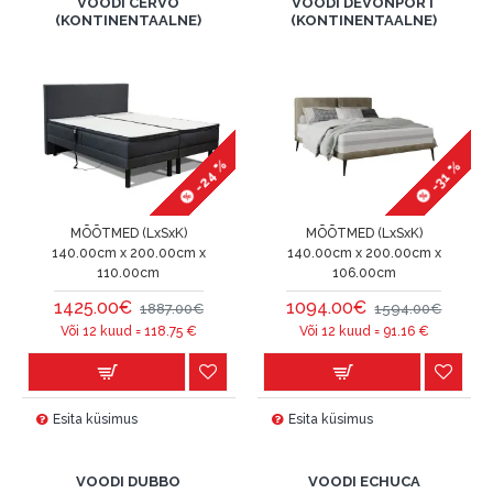
VOODI CERVO
VOODI DEVONPORT
(KONTINENTAALNE)
(KONTINENTAALNE)
-24 %
-31 %
MÕÕTMED (LxSxK)
MÕÕTMED (LxSxK)
140.00cm x 200.00cm x
140.00cm x 200.00cm x
110.00cm
106.00cm
1425.00€
1094.00€
1887.00€
1594.00€
Või 12 kuud =
118.75
€
Või 12 kuud =
91.16
€
Esita küsimus
Esita küsimus
VOODI DUBBO
VOODI ECHUCA