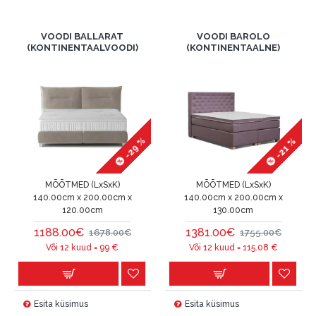
VOODI BALLARAT
VOODI BAROLO
(KONTINENTAALVOODI)
(KONTINENTAALNE)
-29 %
-21 %
MÕÕTMED (LxSxK)
MÕÕTMED (LxSxK)
140.00cm x 200.00cm x
140.00cm x 200.00cm x
120.00cm
130.00cm
1188.00€
1381.00€
1678.00€
1755.00€
Või 12 kuud =
99
€
Või 12 kuud =
115.08
€
Esita küsimus
Esita küsimus