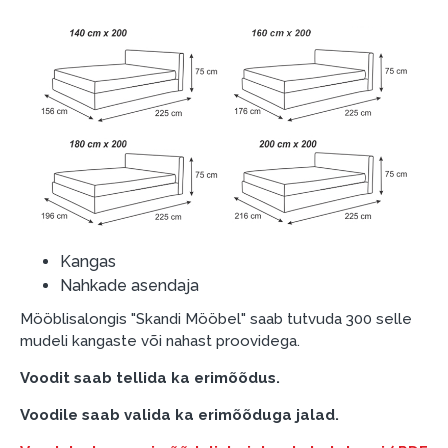
garantii ja tagastamise tingimustega
.
Finantsvastutus:
Laenake vastutustundlikult! Enne laenamist
palun hinnake oma finantsvõimalusi.
Kangas
Nahkade asendaja
Mööblisalongis "Skandi Mööbel" saab tutvuda 300 selle
mudeli kangaste või nahast proovidega.
Voodit saab tellida ka erimõõdus.
Voodile saab valida ka erimõõduga jalad.