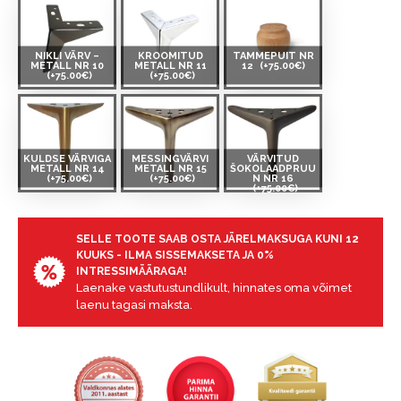
NIKLI VÄRV –
KROOMITUD
TAMMEPUIT NR
METALL NR 10
METALL NR 11
12
(+75.00€)
(+75.00€)
(+75.00€)
KULDSE VÄRVIGA
MESSINGVÄRVI
VÄRVITUD
METALL NR 14
METALL NR 15
ŠOKOLAADPRUU
(+75.00€)
(+75.00€)
N NR 16
(+75.00€)
SELLE TOOTE SAAB OSTA JÄRELMAKSUGA KUNI 12
KUUKS - ILMA SISSEMAKSETA JA 0%
INTRESSIMÄÄRAGA!
Laenake vastutustundlikult, hinnates oma võimet
laenu tagasi maksta.