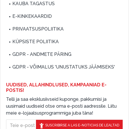
KAUBA TAGASTUS
E-KINKEKAARDID
PRIVAATSUSPOLIITIKA
KÜPSISTE POLIITIKA
GDPR - ANDMETE PÄRING
GDPR - VÕIMALUS 'UNUSTATUKS JÄÄMISEKS'
UUDISED, ALLAHINDLUSED, KAMPAANIAD E-
POSTIS!
Telli ja saa eksklusiivseid kuponge, pakkumisi ja
uusimaid uudiseid otse oma e-posti aadressile. Liitu
meie e-lojaalsusprogrammiga juba täna!
SUSCRIBIRSE A LAS E-NOTICIAS DE LEALTAD