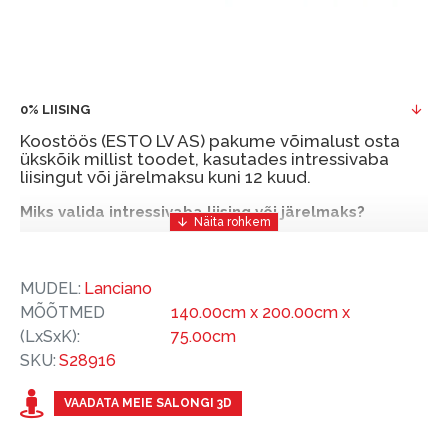
0% LIISING
Koostöös (ESTO LV AS) pakume võimalust osta
ükskõik millist toodet, kasutades intressivaba
liisingut või järelmaksu kuni 12 kuud.
Miks valida intressivaba liising või järelmaks?
Intressivaba liising või järelmaks on mugav ja
soodne finantseerimise lahendus, mis võimaldab
MUDEL:
Lanciano
teil vajalikud tooted kohe osta, kuid nende eest
MÕÕTMED
140.00cm x 200.00cm x
hiljem tasuda.
(LxSxK):
75.00cm
ESTO-ga saate intressivaba liisingu või järelmaksu
SKU:
S28916
eeliseid ilma esimese sissemakseta ja järelmaksu
perioodiga kuni 12 kuud.
VAADATA MEIE SALONGI 3D
Näide: Toote hind 300 €, periood: 12 kuud,