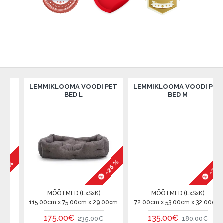
LEMMIKLOOMA VOODI PET
LEMMIKLOOMA VOODI PET
BED L
BED M
-26 %
-25 %
%
MÕÕTMED (LxSxK)
MÕÕTMED (LxSxK)
115.00cm x 75.00cm x 29.00cm
72.00cm x 53.00cm x 32.00cm
175.00€
135.00€
235.00€
180.00€