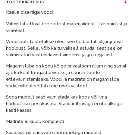
TOOTE KIRJELDUS
esimene sissemakse: 0 €, igakuine makse: 25 €,
kogu ülemakse: 0 €.
Itaalia disainiga voodi.
Liisingut ja järelmaksu saate vormistada ka külastades
Valmistatud kvaliteetsetest materjalidest - täispuidust ja
meie salongi Dārzciema tänaval 91, Riia, Läti.
vineerist.
Dokumendi nõuded:
Voodi põhi tõstetakse üles, see hõlbustab alljärgnevat
hooldust. Sellel võib ka turvaliselt astuda, sest see on
ESTO LV AS (Dokumentide vormistamiseks on
valmistatud vastupidavast vineerist ja 30 tugijalast.
vajalik Smart-ID, eParaksts eID, eParaksts eID
mobile, ESTO konto või pank Swedbank, Luminor,
Magamistuba on kodu kõige privaatsem ruum ning samal
SEB või Citadele).
ajal ka koht lõõgastumiseks ja suurte tööde
ettevalmistamiseks. Voodi ja madrats on magamistoa
Lepingu tingimused:
süda, millest sõltub teie une kvaliteet.
Liisingulepingu võib allkirjastada ainult see isik,
Seda mudelit saab valmistada kas koos või ilma
kes on märgitud krediidi saamise lepingus.
hüdraulilise pesukastita. Standardhinnaga ei ole alkoga
kasti kaasas.
Lisateave:
Madrats ei kuulu komplekti.
Enne krediidi vormistamist palun tutvuge
kauba tarnetingimustega
, samuti
Saadaval on erinevate mõõtmetega mudelid: