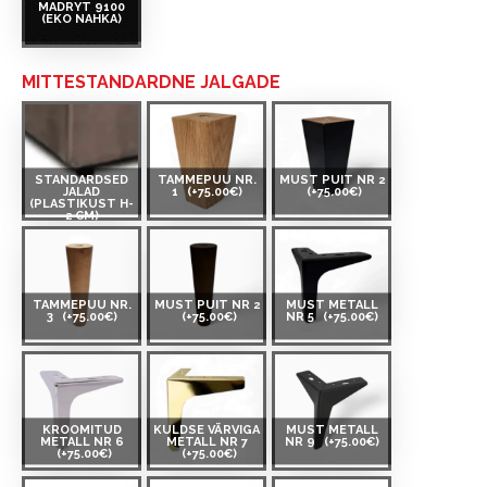
MADRYT 9100
(EKO NAHKA)
MITTESTANDARDNE JALGADE
STANDARDSED
TAMMEPUU NR.
MUST PUIT NR 2
JALAD
1
(+75.00€)
(+75.00€)
(PLASTIKUST H-
2 CM)
TAMMEPUU NR.
MUST PUIT NR 2
MUST METALL
3
(+75.00€)
(+75.00€)
NR 5
(+75.00€)
KROOMITUD
KULDSE VÄRVIGA
MUST METALL
METALL NR 6
METALL NR 7
NR 9
(+75.00€)
(+75.00€)
(+75.00€)