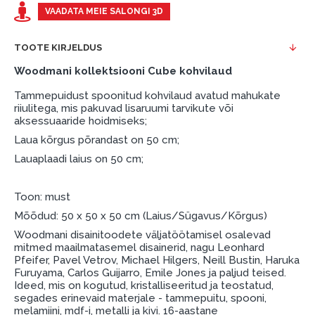
esimene sissemakse: 0 €, igakuine makse: 25 €,
VAADATA MEIE SALONGI 3D
kogu ülemakse: 0 €.
TOOTE KIRJELDUS
Liisingut ja järelmaksu saate vormistada ka külastades
meie salongi Dārzciema tänaval 91, Riia, Läti.
Woodmani kollektsiooni Cube kohvilaud
Dokumendi nõuded:
Tammepuidust spoonitud kohvilaud avatud mahukate
riiulitega, mis pakuvad lisaruumi tarvikute või
ESTO LV AS (Dokumentide vormistamiseks on
aksessuaaride hoidmiseks;
vajalik Smart-ID, eParaksts eID, eParaksts eID
Laua kõrgus põrandast on 50 cm;
mobile, ESTO konto või pank Swedbank, Luminor,
Lauaplaadi laius on 50 cm;
SEB või Citadele).
Lepingu tingimused:
Toon: must
Mõõdud: 50 x 50 x 50 cm (Laius/Sügavus/Kõrgus)
Liisingulepingu võib allkirjastada ainult see isik,
kes on märgitud krediidi saamise lepingus.
Woodmani disainitoodete väljatöötamisel osalevad
mitmed maailmatasemel disainerid, nagu Leonhard
Lisateave:
Pfeifer, Pavel Vetrov, Michael Hilgers, Neill Bustin, Haruka
Furuyama, Carlos Guijarro, Emile Jones ja paljud teised.
Enne krediidi vormistamist palun tutvuge
Ideed, mis on kogutud, kristalliseeritud ja teostatud,
segades erinevaid materjale - tammepuitu, spooni,
kauba tarnetingimustega
, samuti
melamiini, mdf-i, metalli ja kivi. 16-aastane