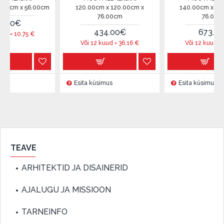
x 56.00cm
120.00cm x 120.00cm x
140.00cm x 140.00cm 
76.00cm
76.00cm
434.00€
673.99€
.75
€
Või 12 kuud =
36.16
€
Või 12 kuud =
56.16
€
Esita küsimus
Esita küsimus
TEAVE
ARHITEKTID JA DISAINERID
AJALUGU JA MISSIOON
TARNEINFO