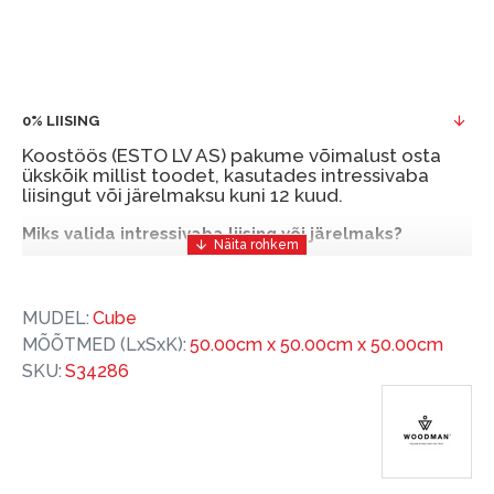
0% LIISING
Koostöös (ESTO LV AS) pakume võimalust osta
ükskõik millist toodet, kasutades intressivaba
liisingut või järelmaksu kuni 12 kuud.
Miks valida intressivaba liising või järelmaks?
Intressivaba liising või järelmaks on mugav ja
soodne finantseerimise lahendus, mis võimaldab
MUDEL:
Cube
teil vajalikud tooted kohe osta, kuid nende eest
MÕÕTMED (LxSxK):
50.00cm x 50.00cm x 50.00cm
hiljem tasuda.
SKU:
S34286
ESTO-ga saate intressivaba liisingu või järelmaksu
eeliseid ilma esimese sissemakseta ja järelmaksu
perioodiga kuni 12 kuud.
Näide: Toote hind 300 €, periood: 12 kuud,