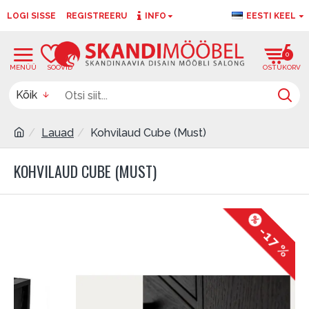
LOGI SISSE
REGISTREERU
INFO
EESTI KEEL
0
0
Kõik
Lauad
Kohvilaud Cube (Must)
KOHVILAUD CUBE (MUST)
-17 %