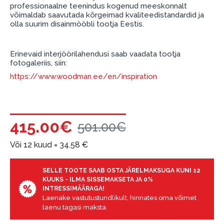
garantii ja tagastamise tingimustega
.
professionaalne teenindus kogenud meeskonnalt
võimaldab saavutada kõrgeimad kvaliteedistandardid ja
Finantsvastutus:
olla suurim disainmööbli tootja Eestis.
Laenake vastutustundlikult! Enne laenamist
palun hinnake oma finantsvõimalusi.
Erinevaid interjöörilahendusi saab vaadata tootja
fotogaleriis, siin:
https://www.woodman.ee/en/inspiration
415.00€
501.00€
Või 12 kuud =
34.58
€
SELLE TOOTE SAAB OSTA JÄRELMAKSUGA KUNI 12
KUUKS - ILMA SISSEMAKSETA JA 0%
INTRESSIMÄÄRAGA!
Laenake vastutustundlikult, hinnates oma võimet
laenu tagasi maksta.