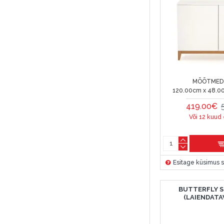
MÕÕTMED 
120.00cm x 48.0
419.00€
Või 12 kuud
Esitage küsimus s
BUTTERFLY 
(LAIENDATA