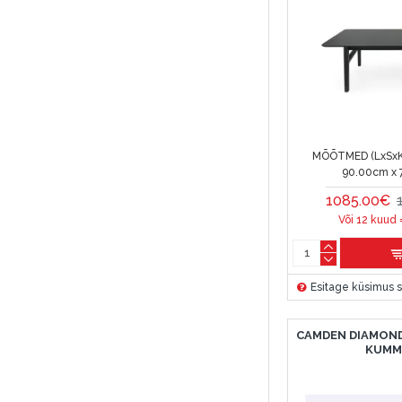
MÕÕTMED (LxSxK
90.00cm x 
1085.00€
Või 12 kuud 
Esitage küsimus s
CAMDEN DIAMOND
KUM