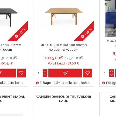
-16 %
-17 %
MÕÕTM
):
180.00cm x
MÕÕTMED (LxSxK):
180.00cm x
75.00cm
90.00cm x 75.00cm
6
1302.00€
1045.00€
1251.00€
=
90.41
€
Või 12 kuud =
87.08
€
elle toote kohta
Esitage küsimus selle toote kohta
Esitag
 PRINT MADAL
CAMDEN DIAMONDI TELEVIISORI
CA
MUT
LAUD
KI