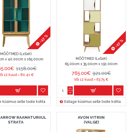
-17 %
-17 %
MÕÕTMED (LxSxK)
MÕÕTMED (LxSxK)
cm x 40.00cm x 165.00cm
65.00cm x 35.00cm x 191.00cm
65.00€
1158.00€
765.00€
921.00€
õi 12 kuud =
80.41
€
Või 12 kuud =
63.75
€
e küsimus selle toote kohta
Esitage küsimus selle toote kohta
NARROW RAAMATURIIUL
AVON VITRIIN
STRATA
(VALGE)