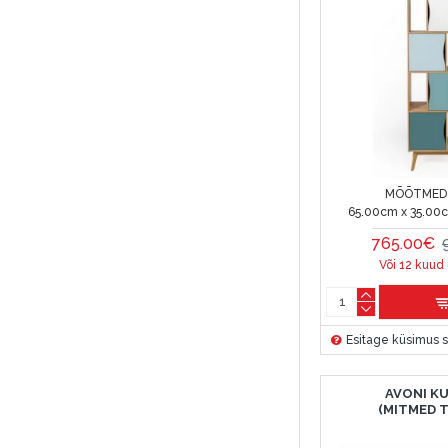
MÕÕTMED 
65.00cm x 35.00
765.00€
Või 12 kuud
Esitage küsimus s
AVONI K
(MITMED 