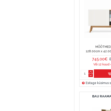
MÕÕTMED 
128.00cm x 42.0
745.00€
Või 12 kuud 
Esitage küsimus s
BAU RAAMA