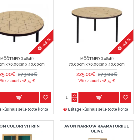
-18 %
-18 %
MÕÕTMED (LxSxK)
MÕÕTMED (LxSxK)
cm x 70.00cm x 40.00cm
70.00cm x 70.00cm x 40.00cm
25.00€
273.00€
225.00€
273.00€
Või 12 kuud =
18.75
€
Või 12 kuud =
18.75
€
e küsimus selle toote kohta
Esitage küsimus selle toote kohta
ON COLORI VITRIIN
AVON NARROW RAAMATURIIUL
OLIVE