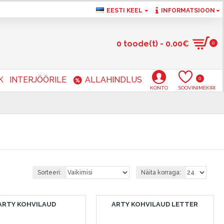
EESTI KEEL
INFORMATSIOON
0 toode(t) - 0.00€
0
K
INTERJÖÖRILE
ALLAHINDLUS
0
KONTO
SOOVINIMEKIRI
Sorteeri:
Näita korraga:
ARTY KOHVILAUD
ARTY KOHVILAUD LETTER