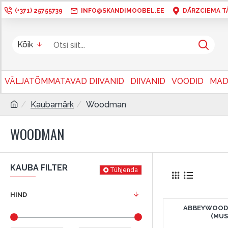
(+371) 25755739
INFO@SKANDIMOOBEL.EE
DĀRZCIEMA TÄN
Kõik
VÄLJATÕMMATAVAD DIIVANID
DIIVANID
VOODID
MAD
Kaubamärk
Woodman
WOODMAN
KAUBA FILTER
Tühjenda
HIND
ABBEYWOOD
(MUS