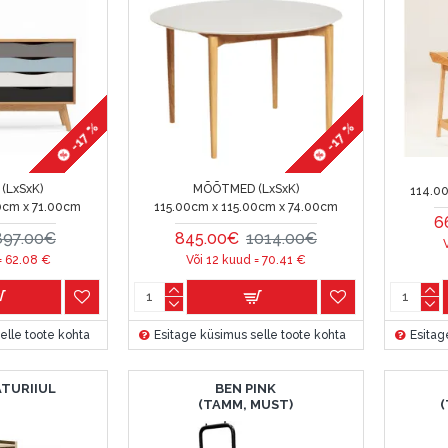
-17 %
-17 %
(LxSxK)
MÕÕTMED (LxSxK)
114.0
0cm x 71.00cm
115.00cm x 115.00cm x 74.00cm
6
897.00€
845.00€
1014.00€
=
62.08
€
Või 12 kuud =
70.41
€
elle toote kohta
Esitage küsimus selle toote kohta
Esitag
TURIIUL
BEN PINK
(TAMM, MUST)
(