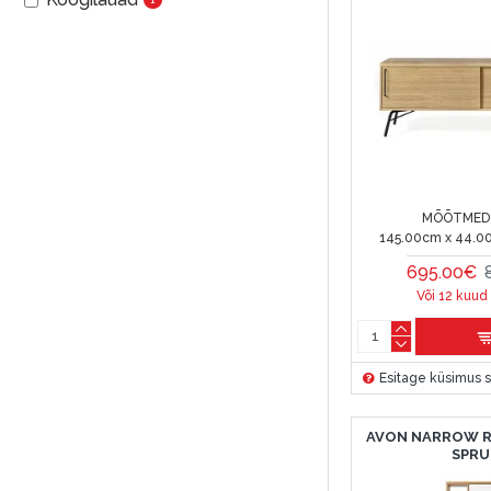
Konsooli laud
Riiete riputid
Vitrinid
Köök
Riiulid / Raamatukapid
Interjöör
MÕÕTMED 
Jalanõukapid / pingid
145.00cm x 44.0
Lauad
695.00€
Või 12 kuud
Peeglid
Kosmeetikalaudade
Riidekapid
Esitage küsimus s
Müük
AVON NARROW R
Outlet Allahindlus
SPRU