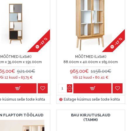
-17 %
-17 %
MÕÕTMED (LxSxK)
MÕÕTMED (LxSxK)
cm x 35.00cm x 191.00cm
88.00cm x 40.00cm x 165.00cm
65.00€
921.00€
965.00€
1158.00€
Või 12 kuud =
63.75
€
Või 12 kuud =
80.41
€
e küsimus selle toote kohta
Esitage küsimus selle toote kohta
N FLAPTOPI TÖÖLAUD
BAU KIRJUTUSLAUD
(TAMM)