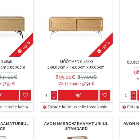
-17 %
-17 %
(LxSxK)
MÕÕTMED (LxSxK)
88.00
0cm x 53.00cm
145.00cm x 44.00cm x 53.00cm
9
837.00€
695.00€
837.00€
V
 =
57.91
€
Või 12 kuud =
57.91
€
elle toote kohta
Esitage küsimus selle toote kohta
Esitag
AAMATURIIUL
AVON NARROW RAAMATURIIUL
AVON 
CE
STANDARD