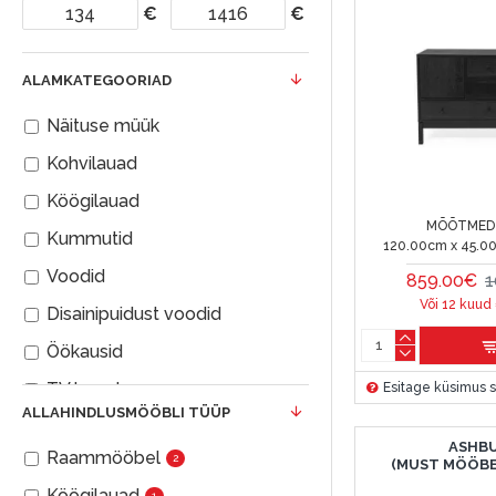
€
€
ALAMKATEGOORIAD
Näituse müük
Kohvilauad
Köögilauad
MÕÕTMED 
Kummutid
120.00cm x 45.0
Voodid
859.00€
1
Või 12 kuud
Disainipuidust voodid
Öökausid
TV lauad
Esitage küsimus s
ALLAHINDLUSMÖÖBLI TÜÜP
Elutuba
ASHB
Raammööbel
2
Kirjutuslaud
(MUST MÖÖBE
Köögilauad
1