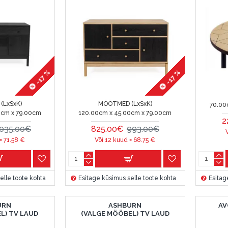
-17 %
-17 %
(LxSxK)
MÕÕTMED (LxSxK)
70.00
0cm x 79.00cm
120.00cm x 45.00cm x 79.00cm
2
035.00€
825.00€
993.00€
 =
71.58
€
Või 12 kuud =
68.75
€
elle toote kohta
Esitage küsimus selle toote kohta
Esitag
URN
ASHBURN
AV
L) TV LAUD
(VALGE MÖÖBEL) TV LAUD