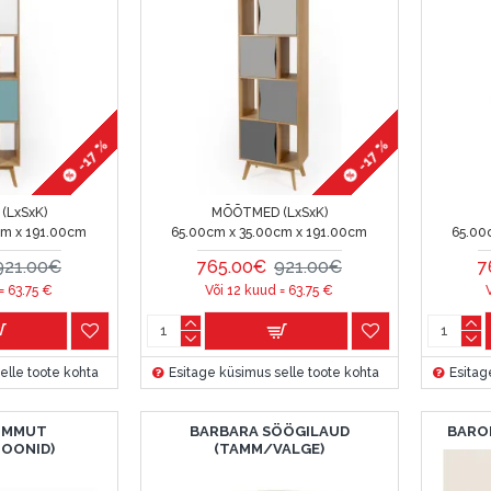
-17 %
-17 %
(LxSxK)
MÕÕTMED (LxSxK)
cm x 191.00cm
65.00cm x 35.00cm x 191.00cm
65.00
921.00€
765.00€
921.00€
7
 =
63.75
€
Või 12 kuud =
63.75
€
elle toote kohta
Esitage küsimus selle toote kohta
Esitag
UMMUT
BARBARA SÖÖGILAUD
BARO
TOONID)
(TAMM/VALGE)