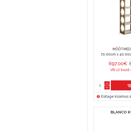
MÕÕTMED 
70.00cm x 40.00
697.00€
Või 12 kuud 
Esitage küsimus s
BLANCO 