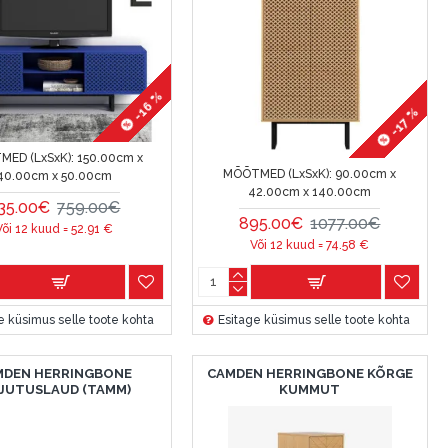
-16 %
-17 %
ED (LxSxK):
150.00cm x
MÕÕTMED (LxSxK):
90.00cm x
40.00cm x 50.00cm
42.00cm x 140.00cm
35.00€
759.00€
895.00€
1077.00€
Või 12 kuud =
52.91
€
Või 12 kuud =
74.58
€
e küsimus selle toote kohta
Esitage küsimus selle toote kohta
MDEN HERRINGBONE
CAMDEN HERRINGBONE KÕRGE
RJUTUSLAUD (TAMM)
KUMMUT