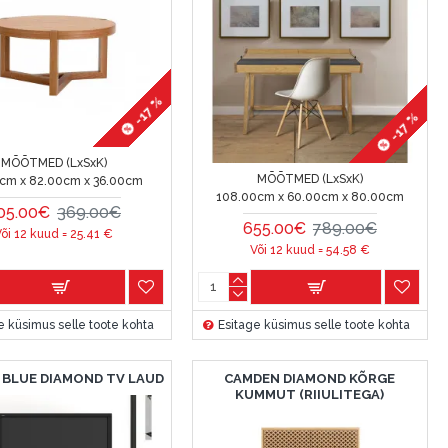
-17 %
-17 %
MÕÕTMED (LxSxK)
MÕÕTMED (LxSxK)
cm x 82.00cm x 36.00cm
108.00cm x 60.00cm x 80.00cm
05.00€
369.00€
655.00€
789.00€
Või 12 kuud =
25.41
€
Või 12 kuud =
54.58
€
e küsimus selle toote kohta
Esitage küsimus selle toote kohta
 BLUE DIAMOND TV LAUD
CAMDEN DIAMOND KÕRGE
KUMMUT (RIIULITEGA)