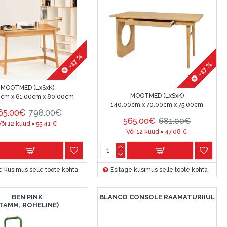
-17 %
-17 %
MÕÕTMED (LxSxK)
MÕÕTMED (LxSxK)
0cm x 61.00cm x 80.00cm
140.00cm x 70.00cm x 75.00cm
65.00€
798.00€
565.00€
681.00€
Või 12 kuud =
55.41
€
Või 12 kuud =
47.08
€
e küsimus selle toote kohta
Esitage küsimus selle toote kohta
BEN PINK
BLANCO CONSOLE RAAMATURIIUL
TAMM, ROHELINE)