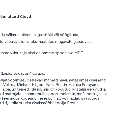
lõunalaud Cloyd
du välimus täiendab iga kööki või söögituba;
ele vabaks istumiseks, nautides mugavalt igapäevast
 tammepuidust ja pind on tamme spoonitud MDF;
m (Laius/Sügavus/Kõrgus)
äljatöötamisel osalevad mitmed maailmatasemel disainerid,
l Vetrov, Michael Hilgers, Neill Bustin, Haruka Furuyama,
 ja paljud teised. Ideed, mis on kogutud, kristalliseerunud ja
d materjale - tammepuit, spoon, melamiin, mdf, metall ja kivi.
e teenindus kogenud meeskonnalt võimaldab saavutada
did ja olla suurim disainmööbli tootja Eestis.