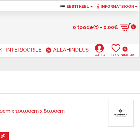
EESTI KEEL
INFORMATSIOON
0 toode(t) - 0.00€
0
K
INTERJÖÖRILE
ALLAHINDLUS
0
KONTO
SOOVINIMEKIRI
00cm x 100.00cm x 80.00cm
 3D