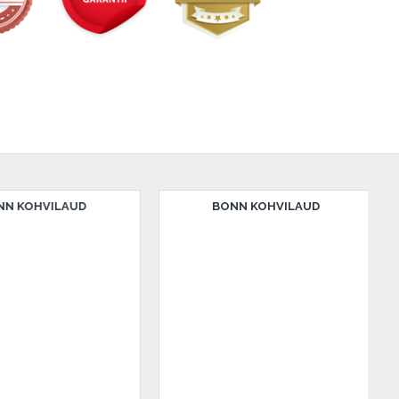
LAUD
BONN KOHVILAUD
BO