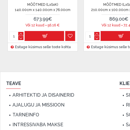
MÕÕTMED (LxSxK)
MÕÕTMED (LxSxK)
Lepingu tingimused:
10.00cm x 100.00cm x 76.00cm
40.00cm x 40.00cm x 45.00cm
869.00€
113.00€
Liisingulepingu võib allkirjastada ainult see isik, kes
Või 12 kuud =
72.41
€
Või 12 kuud =
9.41
€
lepingus.
Lisateave:
sitage küsimus selle toote kohta
Enne krediidi vormistamist palun tutvuge
Esitage küsimus selle toote kohta
kauba tarn
garantii ja tagastamise tingimustega
.
Finantsvastutus:
Laenake vastutustundlikult! Enne laenamist palun h
TEAVE
KLI
ARHITEKTID JA DISAINERID
S
AJALUGU JA MISSIOON
R
TARNEINFO
S
INTRESSIVABA MAKSE
S