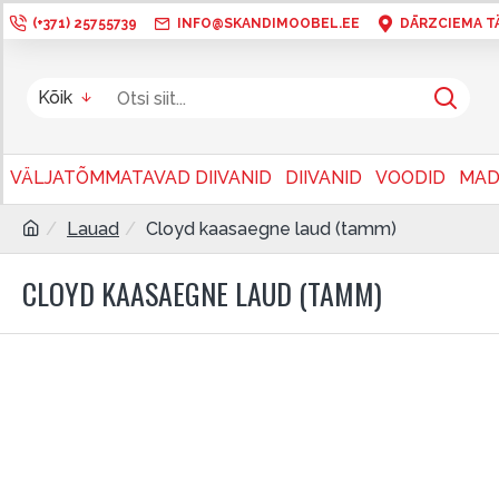
(+371) 25755739
INFO@SKANDIMOOBEL.EE
DĀRZCIEMA TÄN
Kõik
VÄLJATÕMMATAVAD DIIVANID
DIIVANID
VOODID
MAD
Lauad
Cloyd kaasaegne laud (tamm)
CLOYD KAASAEGNE LAUD (TAMM)