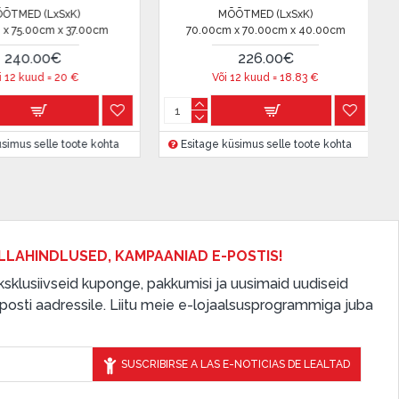
SxK)
MÕÕTMED (LxSxK)
 x 40.00cm
37.00cm x 37.00cm x 43.00cm
70.00c
€
125.00€
8.83
€
Või 12 kuud =
10.41
€
V
e toote kohta
Esitage küsimus selle toote kohta
Esitage
LLAHINDLUSED, KAMPAANIAD E-POSTIS!
 eksklusiivseid kuponge, pakkumisi ja uusimaid uudiseid
osti aadressile. Liitu meie e-lojaalsusprogrammiga juba
SUSCRIBIRSE A LAS E-NOTICIAS DE LEALTAD