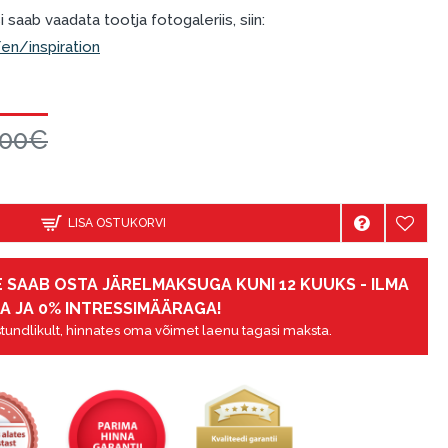
 saab vaadata tootja fotogaleriis, siin:
n/inspiration
.00€
LISA OSTUKORVI
 SAAB OSTA JÄRELMAKSUGA KUNI 12 KUUKS - ILMA
A JA 0% INTRESSIMÄÄRAGA!
tundlikult, hinnates oma võimet laenu tagasi maksta.