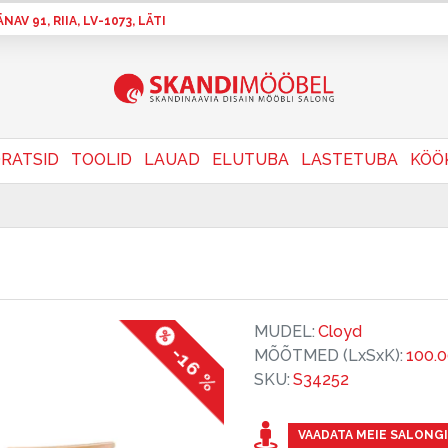
AV 91, RIIA, LV-1073, LÄTI
RATSID
TOOLID
LAUAD
ELUTUBA
LASTETUBA
KÖÖ
MUDEL:
Cloyd
-16 %
MÕÕTMED (LxSxK):
100.
SKU:
S34252
VAADATA MEIE SALONGI