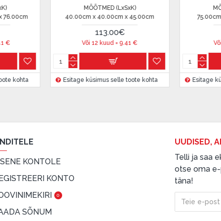
MÕÕTMED (LxSxK)
MÕÕTMED (Lx
75.00cm x 75.00cm x 37.00cm
70.00cm x 70.00cm
240.00€
226.00
 on märgitud krediidi saamise
Või 12 kuud =
20
€
Või 12 kuud =
1
etingimustega
Esitage küsimus selle toote kohta
, samuti
Esitage küsimus sell
innake oma finantsvõimalusi.
ENDITELE
UUDISED, A
Telli ja saa
ISENE KONTOLE
otse oma e-p
EGISTREERI KONTO
täna!
OOVINIMEKIRI
0
AADA SÕNUM