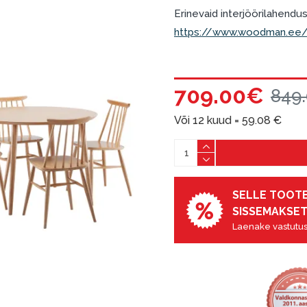
Erinevaid interjöörilahendusi
https://www.woodman.ee/e
709.00€
849
Või 12 kuud =
59.08
€
SELLE TOOTE
SISSEMAKSET
Laenake vastutus