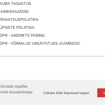
AUBA TAGASTUS
-KINKEKAARDID
RIVAATSUSPOLIITIKA
ÜPSISTE POLIITIKA
DPR - ANDMETE PÄRING
DPR - VÕIMALUS 'UNUSTATUKS JÄÄMISEKS'
nõustute vajalike
psiste kasutamisega.
Lükake kõik küpsised tagasi