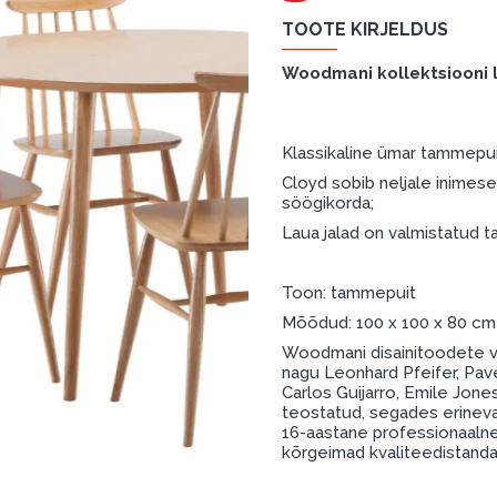
TOOTE KIRJELDUS
Woodmani kollektsiooni 
Klassikaline ümar tammepui
Cloyd sobib neljale inimes
söögikorda;
Laua jalad on valmistatud
Toon: tammepuit
Mõõdud: 100 x 100 x 80 c
Woodmani disainitoodete v
nagu Leonhard Pfeifer, Pave
Carlos Guijarro, Emile Jones
teostatud, segades erinevai
16-aastane professionaaln
kõrgeimad kvaliteedistandar