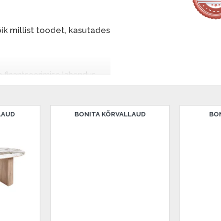
k millist toodet, kasutades
e finantseerimise lahendus,
nende eest hiljem tasuda.
seid ilma esimese
BONN KOHVILAUD
BONN KOHVI
sissemakse: 0 €, igakuine
salongi Dārzciema tänaval 91,
 Smart-ID, eParaksts eID,
, Luminor, SEB või Citadele).