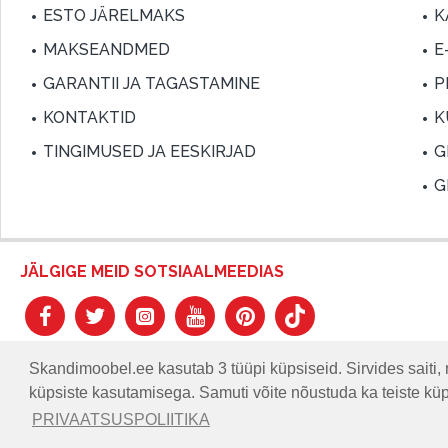
ESTO JÄRELMAKS
K
MAKSEANDMED
E
GARANTII JA TAGASTAMINE
P
KONTAKTID
K
TINGIMUSED JA EESKIRJAD
G
G
JÄLGIGE MEID SOTSIAALMEEDIAS
Skandimoobel.ee kasutab 3 tüüpi küpsiseid. Sirvides saiti, 
küpsiste kasutamisega. Samuti võite nõustuda ka teiste kü
© SKANDIMÖÖBEL.EE | Skandinaavia disaini mööblisalong.
PRIVAATSUSPOLIITIKA