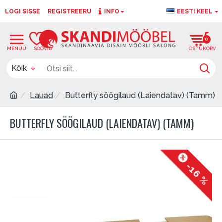
LOGI SISSE
REGISTREERU
INFO
EESTI KEEL
0
0
Kõik
Lauad
Butterfly söögilaud (Laiendatav) (Tamm)
BUTTERFLY SÖÖGILAUD (LAIENDATAV) (TAMM)
-16 %