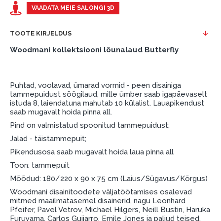
esimene sissemakse: 0 €, igakuine makse: 25 €,
VAADATA MEIE SALONGI 3D
kogu ülemakse: 0 €.
TOOTE KIRJELDUS
Liisingut ja järelmaksu saate vormistada ka külastades
meie salongi Dārzciema tänaval 91, Riia, Läti.
Woodmani kollektsiooni lõunalaud Butterfly
Dokumendi nõuded:
ESTO LV AS (Dokumentide vormistamiseks on
Puhtad, voolavad, ümarad vormid - peen disainiga
vajalik Smart-ID, eParaksts eID, eParaksts eID
tammepuidust söögilaud, mille ümber saab igapäevaselt
istuda 8, laiendatuna mahutab 10 külalist. Lauapikendust
mobile, ESTO konto või pank Swedbank, Luminor,
saab mugavalt hoida pinna all.
SEB või Citadele).
Pind on valmistatud spoonitud tammepuidust;
Lepingu tingimused:
Jalad - täistammepuit;
Pikendusosa saab mugavalt hoida laua pinna all
Liisingulepingu võib allkirjastada ainult see isik,
kes on märgitud krediidi saamise lepingus.
Toon: tammepuit
Mõõdud: 180/220 x 90 x 75 cm (Laius/Sügavus/Kõrgus)
Lisateave:
Woodmani disainitoodete väljatöötamises osalevad
Enne krediidi vormistamist palun tutvuge
mitmed maailmatasemel disainerid, nagu Leonhard
Pfeifer, Pavel Vetrov, Michael Hilgers, Neill Bustin, Haruka
kauba tarnetingimustega
, samuti
Furuyama, Carlos Guijarro, Emile Jones ja paljud teised.