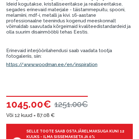
garantii ja tagastamise tingimustega
.
Ideid kogutakse, kristalliseeritakse ja realiseeritakse,
segades erinevaid materjale - täistammepuitu, spooni,
Finantsvastutus:
melamiini, mdf-i, metalli ja kivi. 16-aastane
Laenake vastutustundlikult! Enne laenamist
professionaalne teenindus kogenud meeskonnalt
palun hinnake oma finantsvõimalusi.
võimaldab saavutada kõrgeimaid kvaliteedistandardeid ja
olla suurim disainmööbli tehas Eestis.
Erinevaid interjöörilahendusi saab vaadata tootja
fotogaleriis, siin:
https://www.woodman.ee/en/inspiration
1045.00€
1251.00€
Või 12 kuud =
87.08
€
SELLE TOOTE SAAB OSTA JÄRELMAKSUGA KUNI 12
KUUKS - ILMA SISSEMAKSETA JA 0%