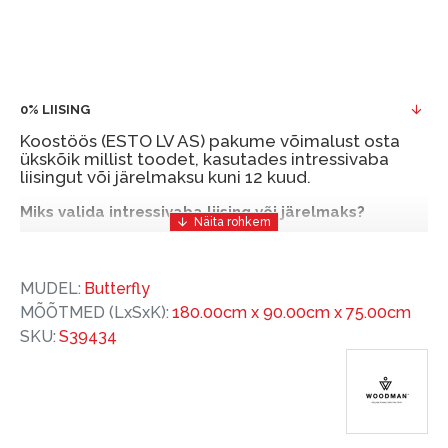
0% LIISING
Koostöös (ESTO LV AS) pakume võimalust osta
ükskõik millist toodet, kasutades intressivaba
liisingut või järelmaksu kuni 12 kuud.
Miks valida intressivaba liising või järelmaks?
Intressivaba liising või järelmaks on mugav ja
soodne finantseerimise lahendus, mis võimaldab
MUDEL:
Butterfly
teil vajalikud tooted kohe osta, kuid nende eest
MÕÕTMED (LxSxK):
180.00cm x 90.00cm x 75.00cm
hiljem tasuda.
SKU:
S39434
ESTO-ga saate intressivaba liisingu või järelmaksu
eeliseid ilma esimese sissemakseta ja järelmaksu
perioodiga kuni 12 kuud.
Näide: Toote hind 300 €, periood: 12 kuud,