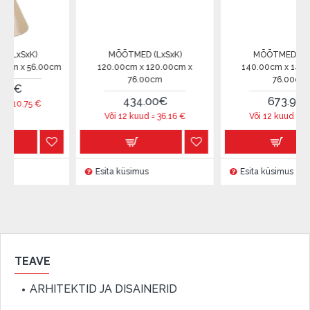
K)
MÕÕTMED (LxSxK)
MÕÕTMED (LxSxK)
 56.00cm
120.00cm x 120.00cm x
140.00cm x 140.00cm x
76.00cm
76.00cm
434.00€
673.99€
5
€
Või 12 kuud =
36.16
€
Või 12 kuud =
56.16
€
Esita küsimus
Esita küsimus
TEAVE
ARHITEKTID JA DISAINERID