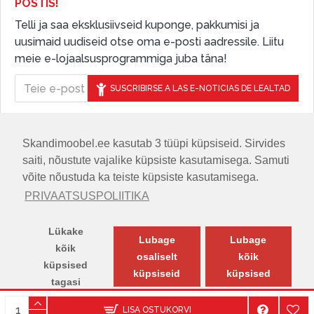
POSTIS!
Telli ja saa eksklusiivseid kuponge, pakkumisi ja
uusimaid uudiseid otse oma e-posti aadressile. Liitu
meie e-lojaalsusprogrammiga juba täna!
SUSCRIBIRSE A LAS E-NOTICIAS DE LEALTAD
Skandimoobel.ee kasutab 3 tüüpi küpsiseid. Sirvides
JÄLGIGE MEID SOTSIAALMEEDIAS
saiti, nõustute vajalike küpsiste kasutamisega. Samuti
võite nõustuda ka teiste küpsiste kasutamisega.
PRIVAATSUSPOLIITIKA
Lükake
Lubage
Lubage
kõik
osaliselt
kõik
küpsised
küpsiseid
küpsised
tagasi
© SKANDIMÖÖBEL.EE | Skandinaavia disaini mööblisalong.
LISA OSTUKORVI