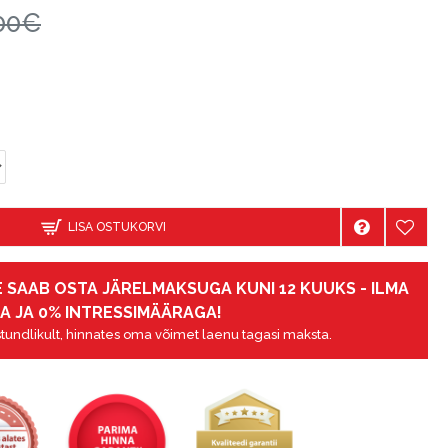
00€
LISA OSTUKORVI
 SAAB OSTA JÄRELMAKSUGA KUNI 12 KUUKS - ILMA
A JA 0% INTRESSIMÄÄRAGA!
tundlikult, hinnates oma võimet laenu tagasi maksta.