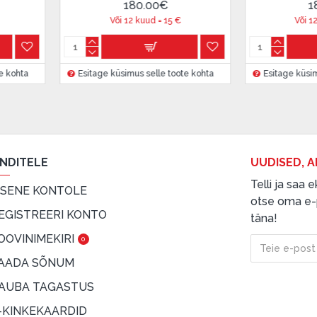
180.00€
Või 12 kuud =
7.5
€
Või 12 kuud =
15
€
 küsimus selle toote kohta
Esitage küsimus selle toote kohta
ENDITELE
UUDISED, A
Telli ja saa
ISENE KONTOLE
otse oma e-p
EGISTREERI KONTO
täna!
OOVINIMEKIRI
0
AADA SÕNUM
AUBA TAGASTUS
-KINKEKAARDID