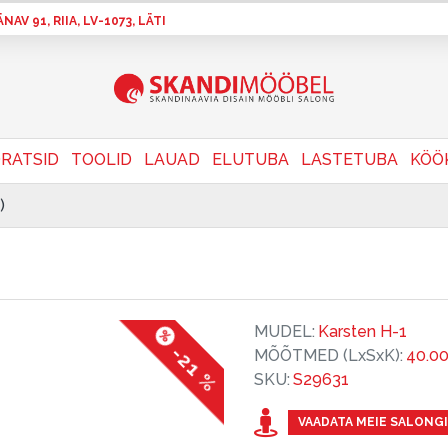
AV 91, RIIA, LV-1073, LÄTI
RATSID
TOOLID
LAUAD
ELUTUBA
LASTETUBA
KÖÖ
)
MUDEL:
Karsten H-1
-21 %
MÕÕTMED (LxSxK):
40.0
SKU:
S29631
VAADATA MEIE SALONGI