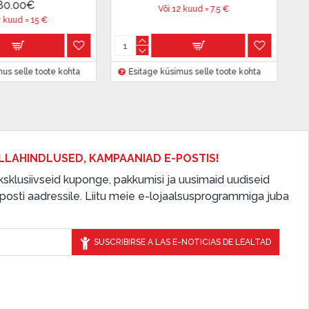
109.00€
169.00
Või 12 kuud =
27.91
€
Või 12 kuud =
9.08
€
Esitage küsimus selle toote kohta
Esitage küsimus selle toot
LLAHINDLUSED, KAMPAANIAD E-POSTIS!
 eksklusiivseid kuponge, pakkumisi ja uusimaid uudiseid
osti aadressile. Liitu meie e-lojaalsusprogrammiga juba
SUSCRIBIRSE A LAS E-NOTICIAS DE LEALTAD