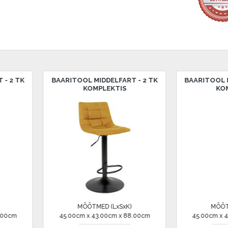
salongi Dārzciema tänaval 91,
 Smart-ID, eParaksts eID,
, Luminor, SEB või Citadele).
OL MIDDELFART - 2 TK
COUNTER TOOL BADALONA
KOMPLEKTIS
 on märgitud krediidi saamise
etingimustega
, samuti
innake oma finantsvõimalusi.
MÕÕTMED (LxSxK)
MÕÕTMED (LxSxK)
46.00cm x 39.00cm x 90.00cm
cm x 43.00cm x 88.00cm
90.00€