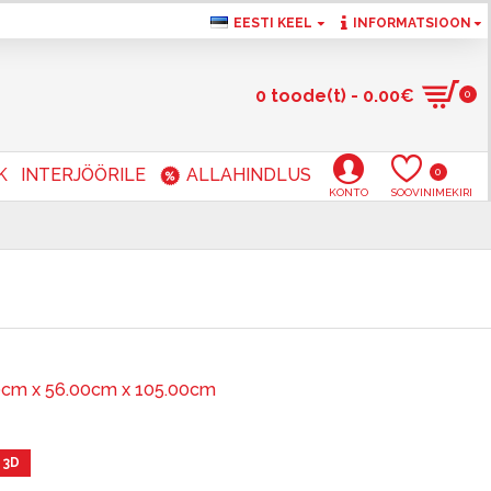
EESTI KEEL
INFORMATSIOON
0 toode(t) - 0.00€
0
K
INTERJÖÖRILE
ALLAHINDLUS
0
KONTO
SOOVINIMEKIRI
0cm x 56.00cm x 105.00cm
 3D