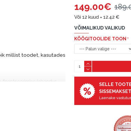
149.00€
189.
Või 12 kuud =
12.42
€
VÕIMALIKUD VALIKUD
KÖÖGITOOLIDE TOON
k millist toodet, kasutades
e finantseerimise lahendus,
SELLE TOOTE
nende eest hiljem tasuda.
SISSEMAKSET
seid ilma esimese
Laenake vastutus
sissemakse: 0 €, igakuine