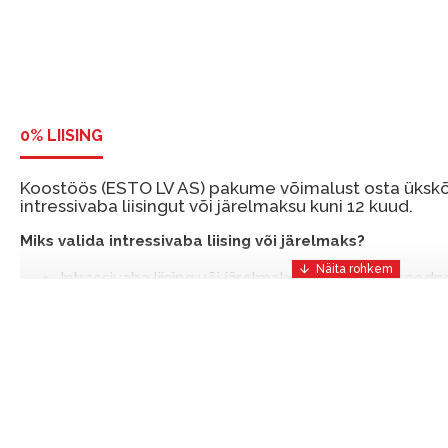
0% LIISING
Koostöös (ESTO LV AS) pakume võimalust osta ükskõi
intressivaba liisingut või järelmaksu kuni 12 kuud.
Miks valida intressivaba liising või järelmaks?
Intressivaba liising või järelmaks on mugav ja soodn
mis võimaldab teil vajalikud tooted kohe osta, kuid 
ESTO-ga saate intressivaba liisingu või järelmaksu eeli
sissemakseta ja järelmaksu perioodiga kuni 12 kuud.
Näide: Toote hind 300 €, periood: 12 kuud, esimene 
makse: 25 €, kogu ülemakse: 0 €.