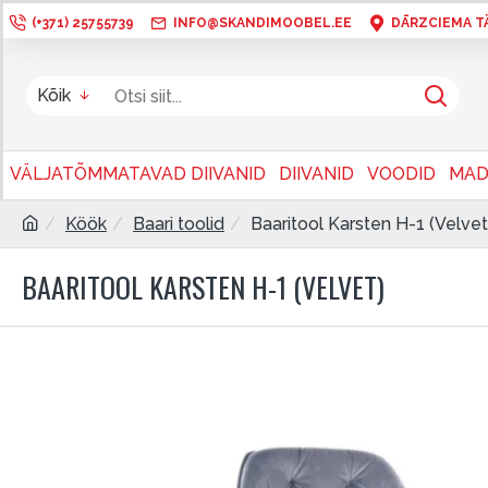
(+371) 25755739
INFO@SKANDIMOOBEL.EE
DĀRZCIEMA TÄN
Kõik
VÄLJATÕMMATAVAD DIIVANID
DIIVANID
VOODID
MAD
Köök
Baari toolid
Baaritool Karsten H-1 (Velvet
BAARITOOL KARSTEN H-1 (VELVET)