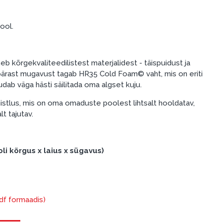
tool.
b kõrgekvaliteedilistest materjalidest - täispuidust ja
pärast mugavust tagab HR35 Cold Foam© vaht, mis on eriti
udab väga hästi säilitada oma algset kuju.
istlus, mis on oma omaduste poolest lihtsalt hooldatav,
t tajutav.
li kõrgus x laius x sügavus)
pdf formaadis)