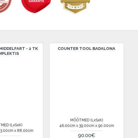
COUNTER TOOL PERUGIA
BAARI TOOL BLACK PON
(PUIT)
MÕÕTMED (LxSxK)
MÕÕTMED (LxSxK)
45.00cm x 46.00cm x 95.00cm
37.00cm x 40.00cm x 112
335.00€