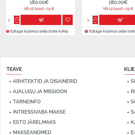
€
180.00€
15
€
Või 12 kuud =
15
€
e toote kohta
Esitage küsimus selle toote kohta
Esitage
TEAVE
KLI
ARHITEKTID JA DISAINERID
S
AJALUGU JA MISSIOON
R
TARNEINFO
S
INTRESSIVABA MAKSE
S
ESTO JÄRELMAKS
K
MAKSEANDMED
E