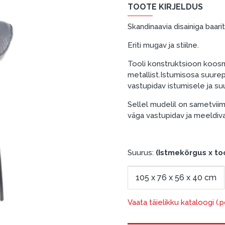
TOOTE KIRJELDUS
Skandinaavia disainiga baari
Eriti mugav ja stiilne.
Tooli konstruktsioon koosne
metallist.Istumisosa suure
vastupidav istumisele ja su
Sellel mudelil on sametviim
väga vastupidav ja meeldival
Suurus:
(Istmekõrgus x too
105 x 76 x 56 x 40 cm
Vaata täielikku kataloogi (.