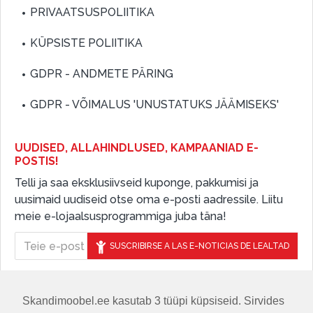
PRIVAATSUSPOLIITIKA
KÜPSISTE POLIITIKA
GDPR - ANDMETE PÄRING
GDPR - VÕIMALUS 'UNUSTATUKS JÄÄMISEKS'
UUDISED, ALLAHINDLUSED, KAMPAANIAD E-
POSTIS!
Telli ja saa eksklusiivseid kuponge, pakkumisi ja
uusimaid uudiseid otse oma e-posti aadressile. Liitu
meie e-lojaalsusprogrammiga juba täna!
SUSCRIBIRSE A LAS E-NOTICIAS DE LEALTAD
Skandimoobel.ee kasutab 3 tüüpi küpsiseid. Sirvides
JÄLGIGE MEID SOTSIAALMEEDIAS