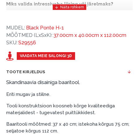
Miks valida intressivaba liising või järelmaks?
Intressivaba liising või järelmaks on mugav ja
soodne finantseerimise lahendus, mis võimaldab
MUDEL:
Black Ponte H-1
teil vajalikud tooted kohe osta, kuid nende eest
MÕÕTMED (LxSxK):
37.00cm x 40.00cm x 112.00cm
hiljem tasuda.
SKU:
S29556
ESTO-ga saate intressivaba liisingu või järelmaksu
eeliseid ilma esimese sissemakseta ja järelmaksu
VAADATA MEIE SALONGI 3D
perioodiga kuni 12 kuud.
TOOTE KIRJELDUS
Näide: Toote hind 300 €, periood: 12 kuud,
esimene sissemakse: 0 €, igakuine makse: 25 €,
Skandinaavia disainiga baaritool.
kogu ülemakse: 0 €.
Eriti mugav ja stiilne.
Liisingut ja järelmaksu saate vormistada ka külastades
meie salongi Dārzciema tänaval 91, Riia, Läti.
Tooli konstruktsioon koosneb kõrge kvaliteediga
materjalidest - tugevatest puittükkidest.
Dokumendi nõuded:
Baaritooli mõõtmed: 37 x 40 cm; istekoha kõrgus 75 cm;
ESTO LV AS (Dokumentide vormistamiseks on
seljatoe kõrgus 112 cm.
vajalik Smart-ID, eParaksts eID, eParaksts eID