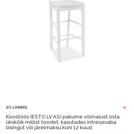
0% LIISING
Koostöös (ESTO LV AS) pakume võimalust osta
ükskõik millist toodet, kasutades intressivaba
liisingut või järelmaksu kuni 12 kuud.