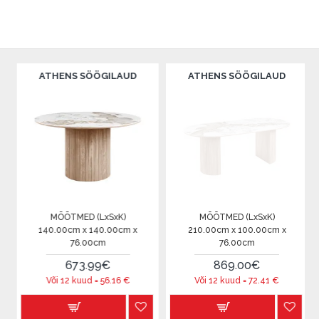
THENS SÖÖGILAUD
ATHENS SÖÖGILAUD
BAARITOOL
KO
MÕÕTMED (LxSxK)
MÕÕTMED (LxSxK)
MÕÕT
0.00cm x 140.00cm x
210.00cm x 100.00cm x
55.00cm x 
76.00cm
76.00cm
673.99€
869.00€
Või 
Või 12 kuud =
56.16
€
Või 12 kuud =
72.41
€