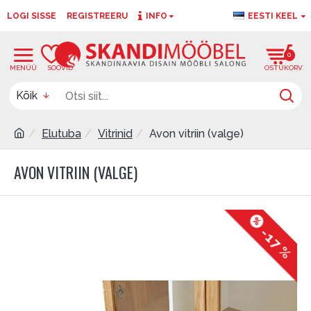
LOGI SISSE
REGISTREERU
INFO
EESTI KEEL
0
0
Kõik
Elutuba
Vitrinid
Avon vitriin (valge)
AVON VITRIIN (VALGE)
-17 %