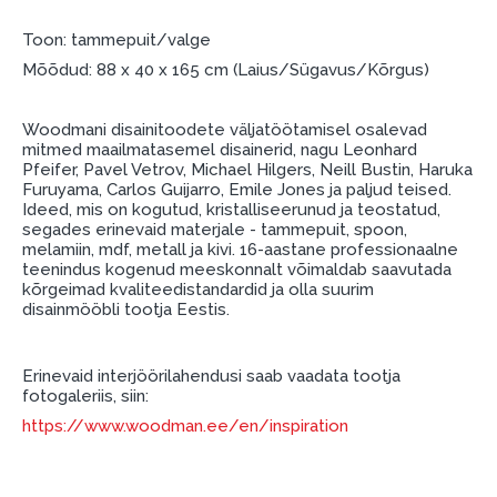
garantii ja tagastamise tingimustega
.
Toon: tammepuit/valge
Finantsvastutus:
Laenake vastutustundlikult! Enne laenamist
Mõõdud: 88 x 40 x 165 cm (Laius/Sügavus/Kõrgus)
palun hinnake oma finantsvõimalusi.
Woodmani disainitoodete väljatöötamisel osalevad
mitmed maailmatasemel disainerid, nagu Leonhard
Pfeifer, Pavel Vetrov, Michael Hilgers, Neill Bustin, Haruka
Furuyama, Carlos Guijarro, Emile Jones ja paljud teised.
Ideed, mis on kogutud, kristalliseerunud ja teostatud,
segades erinevaid materjale - tammepuit, spoon,
melamiin, mdf, metall ja kivi. 16-aastane professionaalne
teenindus kogenud meeskonnalt võimaldab saavutada
kõrgeimad kvaliteedistandardid ja olla suurim
disainmööbli tootja Eestis.
Erinevaid interjöörilahendusi saab vaadata tootja
fotogaleriis, siin:
https://www.woodman.ee/en/inspiration