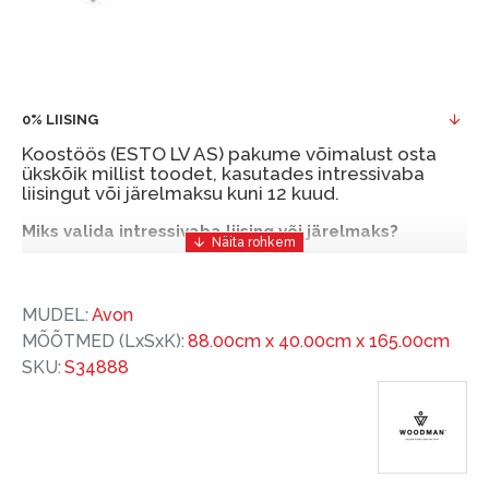
0% LIISING
Koostöös (ESTO LV AS) pakume võimalust osta
ükskõik millist toodet, kasutades intressivaba
liisingut või järelmaksu kuni 12 kuud.
Miks valida intressivaba liising või järelmaks?
Intressivaba liising või järelmaks on mugav ja
soodne finantseerimise lahendus, mis võimaldab
MUDEL:
Avon
teil vajalikud tooted kohe osta, kuid nende eest
MÕÕTMED (LxSxK):
88.00cm x 40.00cm x 165.00cm
hiljem tasuda.
SKU:
S34888
ESTO-ga saate intressivaba liisingu või järelmaksu
eeliseid ilma esimese sissemakseta ja järelmaksu
perioodiga kuni 12 kuud.
Näide: Toote hind 300 €, periood: 12 kuud,