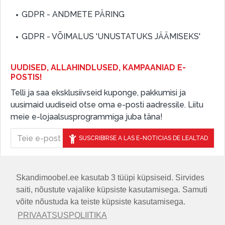
GDPR - ANDMETE PÄRING
GDPR - VÕIMALUS 'UNUSTATUKS JÄÄMISEKS'
UUDISED, ALLAHINDLUSED, KAMPAANIAD E-
POSTIS!
Telli ja saa eksklusiivseid kuponge, pakkumisi ja
uusimaid uudiseid otse oma e-posti aadressile. Liitu
meie e-lojaalsusprogrammiga juba täna!
SUSCRIBIRSE A LAS E-NOTICIAS DE LEALTAD
Skandimoobel.ee kasutab 3 tüüpi küpsiseid. Sirvides
JÄLGIGE MEID SOTSIAALMEEDIAS
saiti, nõustute vajalike küpsiste kasutamisega. Samuti
võite nõustuda ka teiste küpsiste kasutamisega.
PRIVAATSUSPOLIITIKA