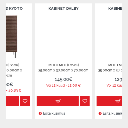
YOTO
KABINET DALBY
KABINET DALBY
xK)
MÕÕTMED (LxSxK)
MÕÕTMED (LxSxK)
cm x
35.00cm x 38.00cm x 70.00cm
35.00cm x 38.00cm x 70.0
145.00€
129.00€
Või 12 kuud =
12.08
€
Või 12 kuud =
10.75
€
83
€
Esita küsimus
Esita küsimus