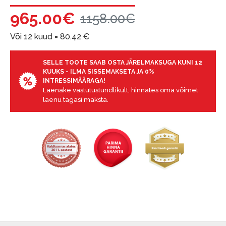
965.00€
1158.00€
Või 12 kuud =
80.42
€
SELLE TOOTE SAAB OSTA JÄRELMAKSUGA KUNI 12
KUUKS - ILMA SISSEMAKSETA JA 0%
INTRESSIMÄÄRAGA!
Laenake vastutustundlikult, hinnates oma võimet
laenu tagasi maksta.