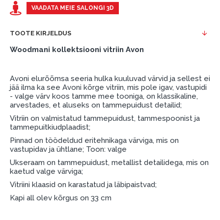
esimene sissemakse: 0 €, igakuine makse: 25 €,
VAADATA MEIE SALONGI 3D
kogu ülemakse: 0 €.
TOOTE KIRJELDUS
Liisingut ja järelmaksu saate vormistada ka külastades
meie salongi Dārzciema tänaval 91, Riia, Läti.
Woodmani kollektsiooni vitriin Avon
Dokumendi nõuded:
Avoni elurõõmsa seeria hulka kuuluvad värvid ja sellest ei
ESTO LV AS (Dokumentide vormistamiseks on
jää ilma ka see Avoni kõrge vitriin, mis pole igav, vastupidi
vajalik Smart-ID, eParaksts eID, eParaksts eID
- valge värv koos tamme mee tooniga, on klassikaline,
arvestades, et aluseks on tammepuidust detailid;
mobile, ESTO konto või pank Swedbank, Luminor,
SEB või Citadele).
Vitriin on valmistatud tammepuidust, tammespoonist ja
tammepuitkiudplaadist;
Lepingu tingimused:
Pinnad on töödeldud eritehnikaga värviga, mis on
vastupidav ja ühtlane; Toon: valge
Liisingulepingu võib allkirjastada ainult see isik,
Ukseraam on tammepuidust, metallist detailidega, mis on
kes on märgitud krediidi saamise lepingus.
kaetud valge värviga;
Lisateave:
Vitriini klaasid on karastatud ja läbipaistvad;
Kapi all olev kõrgus on 33 cm
Enne krediidi vormistamist palun tutvuge
kauba tarnetingimustega
, samuti