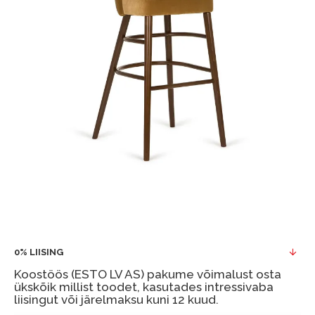
0% LIISING
Koostöös (ESTO LV AS) pakume võimalust osta
ükskõik millist toodet, kasutades intressivaba
liisingut või järelmaksu kuni 12 kuud.