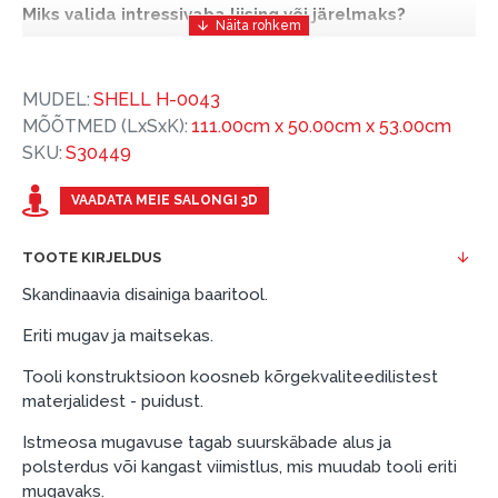
Miks valida intressivaba liising või järelmaks?
Intressivaba liising või järelmaks on mugav ja
soodne finantseerimise lahendus, mis võimaldab
MUDEL:
SHELL H-0043
teil vajalikud tooted kohe osta, kuid nende eest
MÕÕTMED (LxSxK):
111.00cm x 50.00cm x 53.00cm
hiljem tasuda.
SKU:
S30449
ESTO-ga saate intressivaba liisingu või järelmaksu
eeliseid ilma esimese sissemakseta ja järelmaksu
VAADATA MEIE SALONGI 3D
perioodiga kuni 12 kuud.
TOOTE KIRJELDUS
Näide: Toote hind 300 €, periood: 12 kuud,
esimene sissemakse: 0 €, igakuine makse: 25 €,
Skandinaavia disainiga baaritool.
kogu ülemakse: 0 €.
Eriti mugav ja maitsekas.
Liisingut ja järelmaksu saate vormistada ka külastades
Tooli konstruktsioon koosneb kõrgekvaliteedilistest
meie salongi Dārzciema tänaval 91, Riia, Läti.
materjalidest - puidust.
Dokumendi nõuded:
Istmeosa mugavuse tagab suurskäbade alus ja
ESTO LV AS (Dokumentide vormistamiseks on
polsterdus või kangast viimistlus, mis muudab tooli eriti
vajalik Smart-ID, eParaksts eID, eParaksts eID
mugavaks.