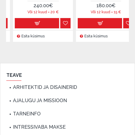
240.00€
180.00€
Või 12 kuud =
20
€
Või 12 kuud =
15
€
Esita küsimus
Esita küsimus
Esi
TEAVE
ARHITEKTID JA DISAINERID
AJALUGU JA MISSIOON
TARNEINFO
INTRESSIVABA MAKSE