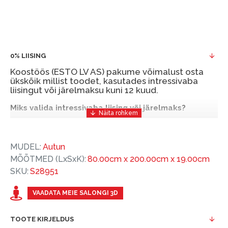
0% LIISING
Koostöös (ESTO LV AS) pakume võimalust osta
ükskõik millist toodet, kasutades intressivaba
liisingut või järelmaksu kuni 12 kuud.
Miks valida intressivaba liising või järelmaks?
Intressivaba liising või järelmaks on mugav ja
soodne finantseerimise lahendus, mis võimaldab
MUDEL:
Autun
teil vajalikud tooted kohe osta, kuid nende eest
MÕÕTMED (LxSxK):
80.00cm x 200.00cm x 19.00cm
hiljem tasuda.
SKU:
S28951
ESTO-ga saate intressivaba liisingu või järelmaksu
eeliseid ilma esimese sissemakseta ja järelmaksu
VAADATA MEIE SALONGI 3D
perioodiga kuni 12 kuud.
TOOTE KIRJELDUS
Näide: Toote hind 300 €, periood: 12 kuud,