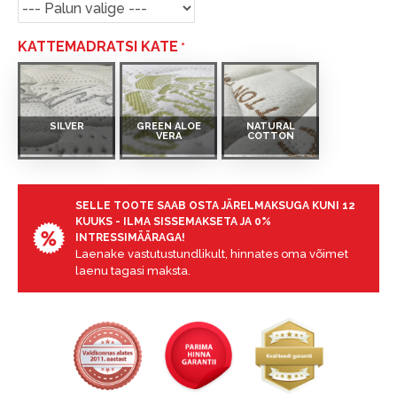
KATTEMADRATSI KATE
SILVER
GREEN ALOE
NATURAL
VERA
COTTON
SELLE TOOTE SAAB OSTA JÄRELMAKSUGA KUNI 12
KUUKS - ILMA SISSEMAKSETA JA 0%
INTRESSIMÄÄRAGA!
Laenake vastutustundlikult, hinnates oma võimet
laenu tagasi maksta.