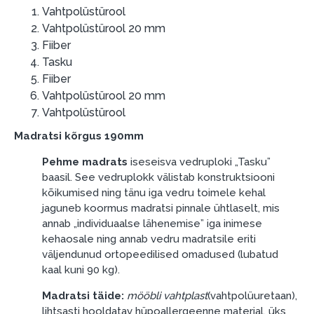
esimene sissemakse: 0 €, igakuine makse: 25 €,
Vahtpolüstürool
kogu ülemakse: 0 €.
Vahtpolüstürool 20 mm
Fiiber
Liisingut ja järelmaksu saate vormistada ka külastades
Tasku
meie salongi Dārzciema tänaval 91, Riia, Läti.
Fiiber
Dokumendi nõuded:
Vahtpolüstürool 20 mm
Vahtpolüstürool
ESTO LV AS (Dokumentide vormistamiseks on
vajalik Smart-ID, eParaksts eID, eParaksts eID
Madratsi kõrgus 190mm
mobile, ESTO konto või pank Swedbank, Luminor,
Pehme madrats
iseseisva vedruploki „Tasku”
SEB või Citadele).
baasil. See vedruplokk välistab konstruktsiooni
Lepingu tingimused:
kõikumised ning tänu iga vedru toimele kehal
jaguneb koormus madratsi pinnale ühtlaselt, mis
Liisingulepingu võib allkirjastada ainult see isik,
annab „individuaalse lähenemise” iga inimese
kes on märgitud krediidi saamise lepingus.
kehaosale ning annab vedru madratsile eriti
väljendunud ortopeedilised omadused (lubatud
Lisateave:
kaal kuni 90 kg).
Enne krediidi vormistamist palun tutvuge
Madratsi täide:
mööbli vahtplast
(vahtpolüuretaan),
kauba tarnetingimustega
, samuti
lihtsasti hooldatav hüpoallergeenne materjal, üks