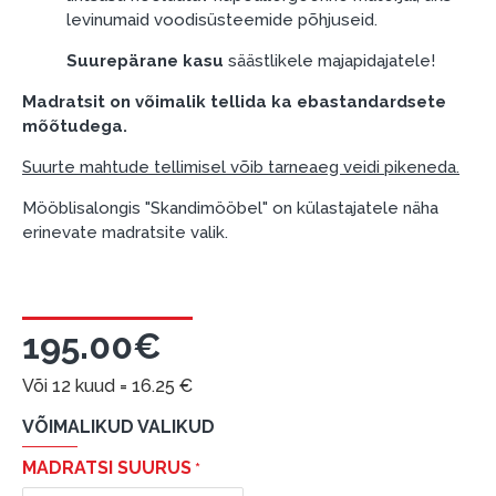
garantii ja tagastamise tingimustega
.
levinumaid voodisüsteemide põhjuseid.
Finantsvastutus:
Suurepärane kasu
säästlikele majapidajatele!
Laenake vastutustundlikult! Enne laenamist
palun hinnake oma finantsvõimalusi.
Madratsit on võimalik tellida ka ebastandardsete
mõõtudega.
Suurte mahtude tellimisel võib tarne
aeg veidi pikeneda.
Mööblisalongis "Skandimööbel" on külastajatele näha
erinevate madratsite valik.
195.00€
Või 12 kuud =
16.25
€
VÕIMALIKUD VALIKUD
MADRATSI SUURUS