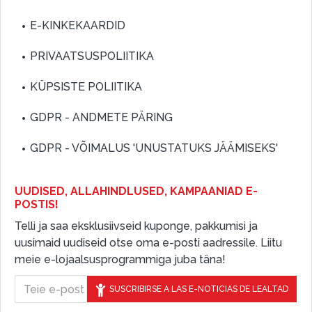
E-KINKEKAARDID
PRIVAATSUSPOLIITIKA
KÜPSISTE POLIITIKA
GDPR - ANDMETE PÄRING
GDPR - VÕIMALUS 'UNUSTATUKS JÄÄMISEKS'
UUDISED, ALLAHINDLUSED, KAMPAANIAD E-
POSTIS!
Telli ja saa eksklusiivseid kuponge, pakkumisi ja
uusimaid uudiseid otse oma e-posti aadressile. Liitu
meie e-lojaalsusprogrammiga juba täna!
SUSCRIBIRSE A LAS E-NOTICIAS DE LEALTAD