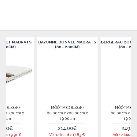
MADRATS
BAYONNE BONNEL MADRATS
BERGERAC BONNEL MAD
)
(80 - 200CM)
(80 - 200CM)
xK)
MÕÕTMED (LxSxK)
MÕÕTMED (LxSxK)
0cm x
80.00cm x 200.00cm x
80.00cm x 200.00cm 
19.00cm
19.00cm
214.00€
249.00€
91
€
Või 12 kuud =
17.83
€
Või 12 kuud =
20.75
€