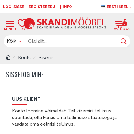
LOGI SISSE
REGISTREERU
INFO
EESTI KEEL
0
0
Kõik
Konto
Sisene
SISSELOGIMINE
UUS KLIENT
Konto loomine võimaldab Teil kiiremini tellimusi
sooritada, olla kursis oma tellimuse staatusega ja
vaadata oma eelmisi tellimusi.