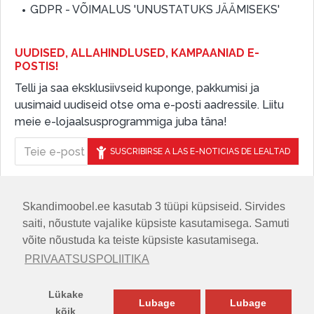
GDPR - VÕIMALUS 'UNUSTATUKS JÄÄMISEKS'
UUDISED, ALLAHINDLUSED, KAMPAANIAD E-
POSTIS!
Telli ja saa eksklusiivseid kuponge, pakkumisi ja
uusimaid uudiseid otse oma e-posti aadressile. Liitu
meie e-lojaalsusprogrammiga juba täna!
SUSCRIBIRSE A LAS E-NOTICIAS DE LEALTAD
Skandimoobel.ee kasutab 3 tüüpi küpsiseid. Sirvides
JÄLGIGE MEID SOTSIAALMEEDIAS
saiti, nõustute vajalike küpsiste kasutamisega. Samuti
võite nõustuda ka teiste küpsiste kasutamisega.
PRIVAATSUSPOLIITIKA
Lükake
Lubage
Lubage
kõik