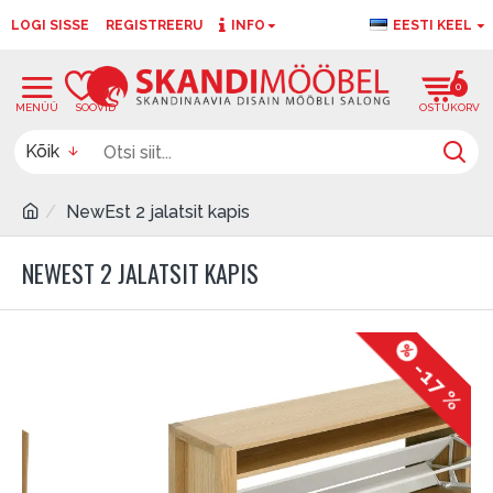
LOGI SISSE
REGISTREERU
INFO
EESTI KEEL
0
0
Kõik
NewEst 2 jalatsit kapis
NEWEST 2 JALATSIT KAPIS
-17 %