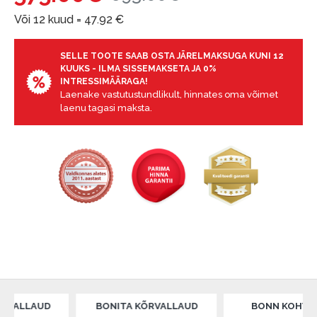
Või 12 kuud =
47.92
€
SELLE TOOTE SAAB OSTA JÄRELMAKSUGA KUNI 12
KUUKS - ILMA SISSEMAKSETA JA 0%
INTRESSIMÄÄRAGA!
Laenake vastutustundlikult, hinnates oma võimet
laenu tagasi maksta.
LAUD
BONITA KÕRVALLAUD
BONN KOHVILAUD