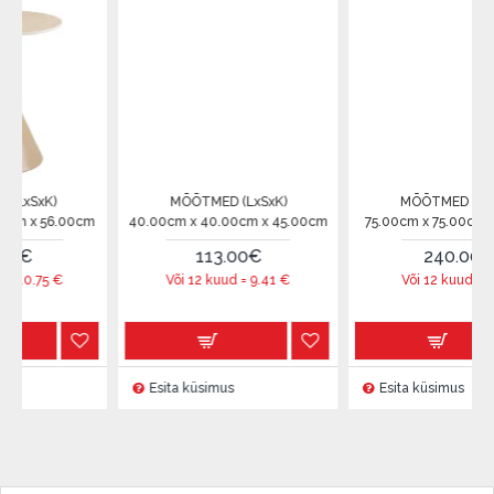
K)
MÕÕTMED (LxSxK)
MÕÕTMED (LxSxK)
56.00cm
40.00cm x 40.00cm x 45.00cm
75.00cm x 75.00cm x 37.00
113.00€
240.00€
5
€
Või 12 kuud =
9.41
€
Või 12 kuud =
20
€
Esita küsimus
Esita küsimus