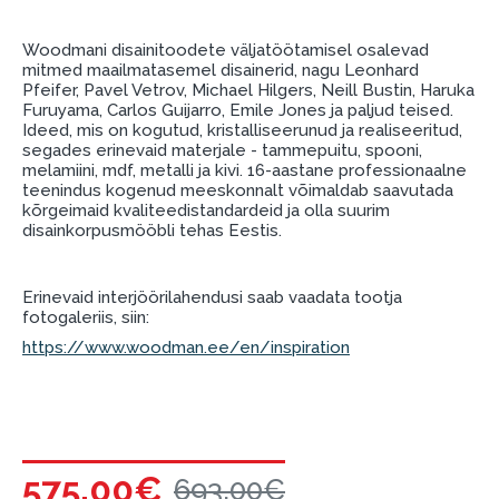
garantii ja tagastamise tingimustega
.
Finantsvastutus:
Woodmani disainitoodete väljatöötamisel osalevad
Laenake vastutustundlikult! Enne laenamist
mitmed maailmatasemel disainerid, nagu Leonhard
Pfeifer, Pavel Vetrov, Michael Hilgers, Neill Bustin, Haruka
palun hinnake oma finantsvõimalusi.
Furuyama, Carlos Guijarro, Emile Jones ja paljud teised.
Ideed, mis on kogutud, kristalliseerunud ja realiseeritud,
segades erinevaid materjale - tammepuitu, spooni,
melamiini, mdf, metalli ja kivi. 16-aastane professionaalne
teenindus kogenud meeskonnalt võimaldab saavutada
kõrgeimaid kvaliteedistandardeid ja olla suurim
disainkorpusmööbli tehas Eestis.
Erinevaid interjöörilahendusi saab vaadata tootja
fotogaleriis, siin:
https://www.woodman.ee/en/inspiration
575.00€
693.00€