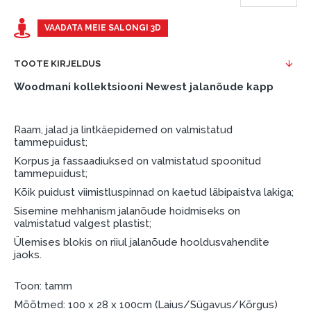
esimene sissemakse: 0 €, igakuine makse: 25 €,
kogu ülemakse: 0 €.
VAADATA MEIE SALONGI 3D
Liisingut ja järelmaksu saate vormistada ka külastades
meie salongi Dārzciema tänaval 91, Riia, Läti.
TOOTE KIRJELDUS
Woodmani kollektsiooni Newest jalanõude kapp
Dokumendi nõuded:
ESTO LV AS (Dokumentide vormistamiseks on
Raam, jalad ja lintkäepidemed on valmistatud
vajalik Smart-ID, eParaksts eID, eParaksts eID
tammepuidust;
mobile, ESTO konto või pank Swedbank, Luminor,
Korpus ja fassaadiuksed on valmistatud spoonitud
SEB või Citadele).
tammepuidust;
Lepingu tingimused:
Kõik puidust viimistluspinnad on kaetud läbipaistva lakiga;
Sisemine mehhanism jalanõude hoidmiseks on
Liisingulepingu võib allkirjastada ainult see isik,
valmistatud valgest plastist;
kes on märgitud krediidi saamise lepingus.
Ülemises blokis on riiul jalanõude hooldusvahendite
Lisateave:
jaoks.
Enne krediidi vormistamist palun tutvuge
Toon: tamm
kauba tarnetingimustega
, samuti
Mõõtmed: 100 x 28 x 100cm (Laius/Sügavus/Kõrgus)