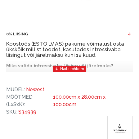
0% LIISING
Koostöös (ESTO LV AS) pakume võimalust osta
ükskõik millist toodet, kasutades intressivaba
liisingut või järelmaksu kuni 12 kuud.
Miks valida intressivaba liising või järelmaks?
Intressivaba liising või järelmaks on mugav ja
soodne finantseerimise lahendus, mis võimaldab
MUDEL:
Newest
teil vajalikud tooted kohe osta, kuid nende eest
MÕÕTMED
100.00cm x 28.00cm x
hiljem tasuda.
(LxSxK):
100.00cm
ESTO-ga saate intressivaba liisingu või järelmaksu
SKU:
S34939
eeliseid ilma esimese sissemakseta ja järelmaksu
perioodiga kuni 12 kuud.
Näide: Toote hind 300 €, periood: 12 kuud,