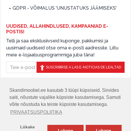
GDPR - VÕIMALUS 'UNUSTATUKS JÄÄMISEKS'
UUDISED, ALLAHINDLUSED, KAMPAANIAD E-
POSTIS!
Telli ja saa eksklusiivseid kuponge, pakkumisi ja
uusimaid uudiseid otse oma e-posti aadressile. Liitu
meie e-lojaalsusprogrammiga juba täna!
SUSCRIBIRSE A LAS E-NOTICIAS DE LEALTAD
Skandimoobel.ee kasutab 3 tüüpi küpsiseid. Sirvides
JÄLGIGE MEID SOTSIAALMEEDIAS
saiti, nõustute vajalike küpsiste kasutamisega. Samuti
võite nõustuda ka teiste küpsiste kasutamisega.
PRIVAATSUSPOLIITIKA
Lükake
Lubage
Lubage