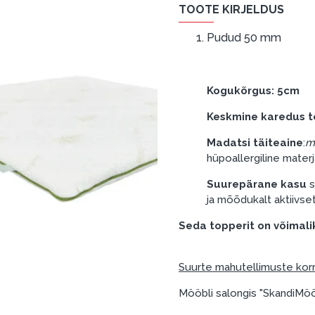
TOOTE KIRJELDUS
Pudud 50 mm
Kogukõrgus: 5cm
Keskmine karedus 
Madatsi täiteaine
:
m
hüpoallergiline mater
Suurepärane kasu
s
ja mõõdukalt aktiivset 
Seda topperit on võimali
Suurte mahutellimuste korr
Mööbli salongis "SkandiMööb