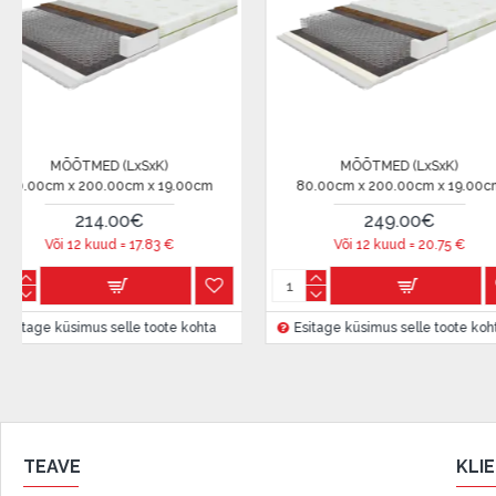
Lepingu tingimused:
Liisingulepingu võib allkirjastada ainult see isik, kes
lepingus.
Lisateave:
xSxK)
MÕÕTMED (LxSxK)
Enne krediidi vormistamist palun tutvuge
kauba tarn
m x 19.00cm
80.00cm x 160.00cm x 13.00cm
80.00
garantii ja tagastamise tingimustega
.
0€
180.00€
Finantsvastutus:
20.75
€
Või 12 kuud =
15
€
V
Laenake vastutustundlikult! Enne laenamist palun h
e toote kohta
Esitage küsimus selle toote kohta
Esitage
TEAVE
KLI