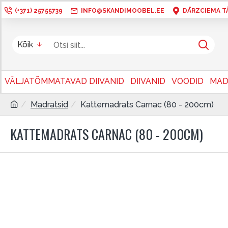
(+371) 25755739
INFO@SKANDIMOOBEL.EE
DĀRZCIEMA TÄN
Kõik
VÄLJATÕMMATAVAD DIIVANID
DIIVANID
VOODID
MAD
Madratsid
Kattemadrats Carnac (80 - 200cm)
KATTEMADRATS CARNAC (80 - 200CM)