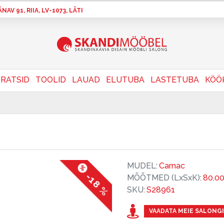
AV 91, RIIA, LV-1073, LÄTI
RATSID
TOOLID
LAUAD
ELUTUBA
LASTETUBA
KÖÖ
MUDEL:
Carnac
-18 %
MÕÕTMED (LxSxK):
80.0
SKU:
S28961
VAADATA MEIE SALONGI