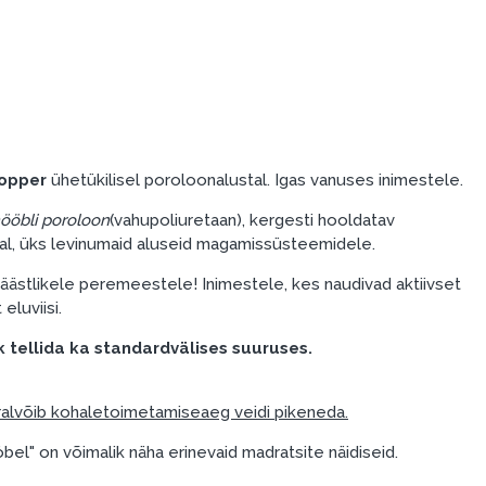
topper
ühetükilisel poroloonalustal. Igas vanuses inimestele.
ööbli poroloon
(vahupoliuretaan), kergesti hooldatav
jal, üks levinumaid aluseid magamissüsteemidele.
äästlikele peremeestele! Inimestele, kes naudivad aktiivset
eluviisi.
k tellida ka standardvälises suuruses.
al
võib kohaletoimetamise
aeg veidi pikeneda.
el" on võimalik näha erinevaid madratsite näidiseid.