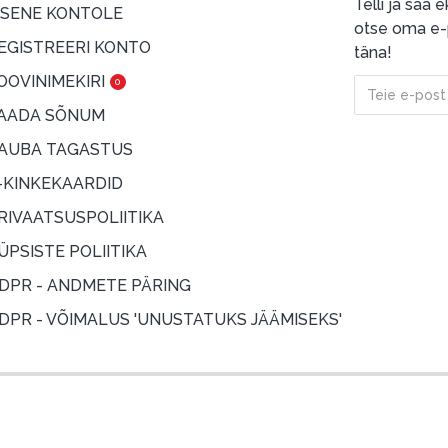
Telli ja saa
ISENE KONTOLE
otse oma e-p
EGISTREERI KONTO
täna!
OOVINIMEKIRI
0
AADA SÕNUM
AUBA TAGASTUS
-KINKEKAARDID
RIVAATSUSPOLIITIKA
ÜPSISTE POLIITIKA
DPR - ANDMETE PÄRING
DPR - VÕIMALUS 'UNUSTATUKS JÄÄMISEKS'