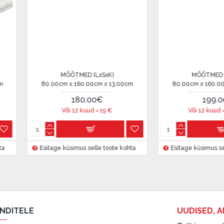
 on märgitud krediidi saamise
MÕÕTMED (LxSxK)
MÕÕTMED (LxSxK)
etingimustega
, samuti
cm x 160.00cm x 13.00cm
80.00cm x 200.00cm x 17.00cm
199.00€
335.00€
õi 12 kuud =
16.58
€
Või 12 kuud =
27.91
€
innake oma finantsvõimalusi.
 küsimus selle toote kohta
Esitage küsimus selle toote kohta
ENDITELE
UUDISED, A