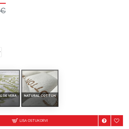
0€
ALOE VERA
NATURAL COTTON
LISA OSTUKORVI