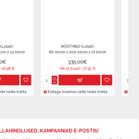
MÕÕTMED (LxSxK)
MÕÕTMED (LxSxK)
80.00cm x 200.00cm x 16.00cm
80.00cm x 200.00cm x 2
265.00€
299.00€
Või 12 kuud =
22.08
€
Või 12 kuud =
24.91
Esitage küsimus selle toote kohta
Esitage küsimus selle toot
LLAHINDLUSED, KAMPAANIAD E-POSTIS!