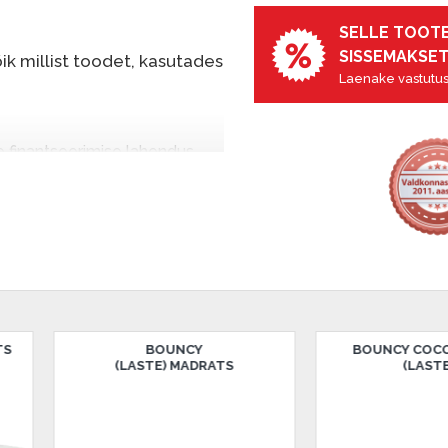
SELLE TOOTE
SISSEMAKSET
k millist toodet, kasutades
Laenake vastutus
e finantseerimise lahendus,
nende eest hiljem tasuda.
seid ilma esimese
sissemakse: 0 €, igakuine
salongi Dārzciema tänaval 91,
NCY COCO MADRATS
CLERMONT HARD MADRATS
(LASTELE)
(80 - 200CM)
 Smart-ID, eParaksts eID,
, Luminor, SEB või Citadele).