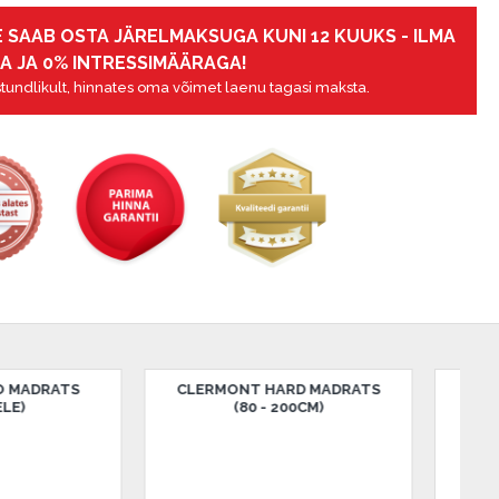
 SAAB OSTA JÄRELMAKSUGA KUNI 12 KUUKS - ILMA
A JA 0% INTRESSIMÄÄRAGA!
tundlikult, hinnates oma võimet laenu tagasi maksta.
CLERMONT MED MADRATS
CLERMONT PLUSS MA
(80 - 200CM)
(80 - 200CM)