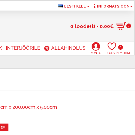
EESTI KEEL
INFORMATSIOON
0 toode(t) - 0.00€
0
K
INTERJÖÖRILE
ALLAHINDLUS
0
KONTO
SOOVINIMEKIRI
0cm x 200.00cm x 5.00cm
 3D