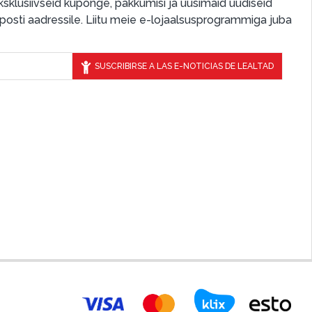
 eksklusiivseid kuponge, pakkumisi ja uusimaid uudiseid
osti aadressile. Liitu meie e-lojaalsusprogrammiga juba
SUSCRIBIRSE A LAS E-NOTICIAS DE LEALTAD