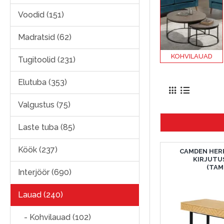
Voodid (151)
Madratsid (62)
KOHVILAUAD
Tugitoolid (231)
Elutuba (353)
Valgustus (75)
Laste tuba (85)
Köök (237)
CAMDEN HER
KIRJUTU
(TAM
Interjöör (690)
Lauad (240)
- Kohvilauad (102)