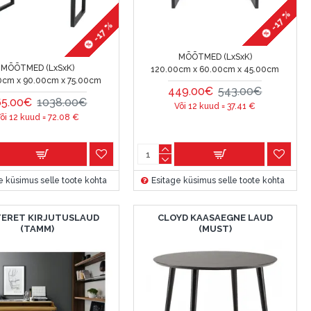
-17 %
-17 %
MÕÕTMED (LxSxK)
MÕÕTMED (LxSxK)
120.00cm x 60.00cm x 45.00cm
0cm x 90.00cm x 75.00cm
449.00€
543.00€
65.00€
1038.00€
Või 12 kuud =
37.41
€
õi 12 kuud =
72.08
€
e küsimus selle toote kohta
Esitage küsimus selle toote kohta
ERET KIRJUTUSLAUD
CLOYD KAASAEGNE LAUD
(TAMM)
(MUST)