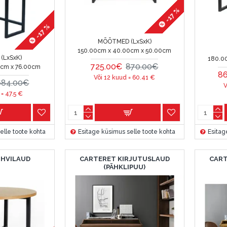
-17 %
-17 %
MÕÕTMED (LxSxK)
150.00cm x 40.00cm x 50.00cm
(LxSxK)
180.0
725.00€
870.00€
0cm x 76.00cm
8
Või 12 kuud =
60.41
€
684.00€
V
 =
47.5
€
elle toote kohta
Esitage küsimus selle toote kohta
Esitag
OHVILAUD
CARTERET KIRJUTUSLAUD
CART
(PÄHKLIPUU)