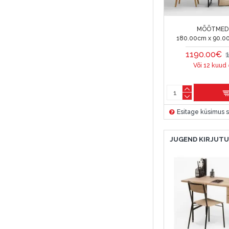
MÕÕTMED 
180.00cm x 90.0
1190.00€
Või 12 kuud
Esitage küsimus s
JUGEND KIRJUTU