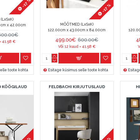
-17 %
-17 %
(LxSxK)
MÕÕTMED (LxSxK)
0cm x 42.00cm
122.00cm x 43.00cm x 84.00cm
120.0
600.00€
499.00€
600.00€
4
 =
41.58
€
Või 12 kuud =
41.58
€
V
elle toote kohta
Esitage küsimus selle toote kohta
Esitag
 KÖÖGILAUD
FELDBACHI KIRJUTUSLAUD
H