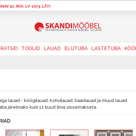
AV 91, RIIA, LV-1073, LÄTI
RATSID
TOOLID
LAUAD
ELUTUBA
LASTETUBA
KÖÖ
niga lauad - köögilauad, kohvilauad, baarilauad ja muud lauad.
aba järelmaks kuni 12 kuud ilma sissemakseta.
RIAD