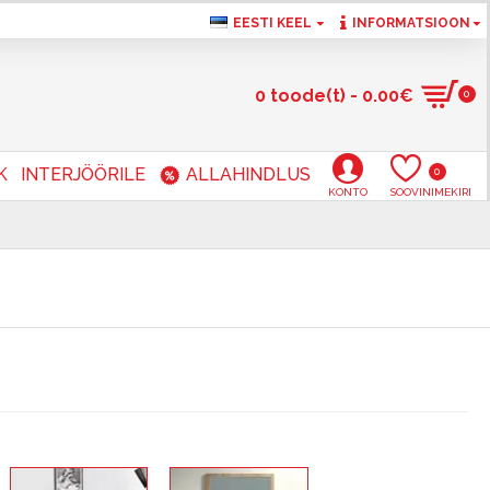
EESTI KEEL
INFORMATSIOON
0 toode(t) - 0.00€
0
K
INTERJÖÖRILE
ALLAHINDLUS
0
KONTO
SOOVINIMEKIRI