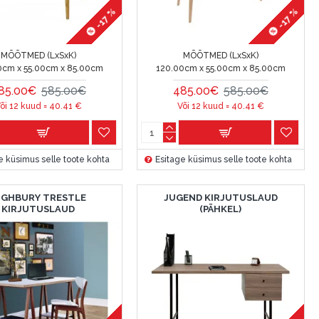
-17 %
-17 %
MÕÕTMED (LxSxK)
MÕÕTMED (LxSxK)
0cm x 55.00cm x 85.00cm
120.00cm x 55.00cm x 85.00cm
85.00€
585.00€
485.00€
585.00€
õi 12 kuud =
40.41
€
Või 12 kuud =
40.41
€
e küsimus selle toote kohta
Esitage küsimus selle toote kohta
IGHBURY TRESTLE
JUGEND KIRJUTUSLAUD
KIRJUTUSLAUD
(PÄHKEL)