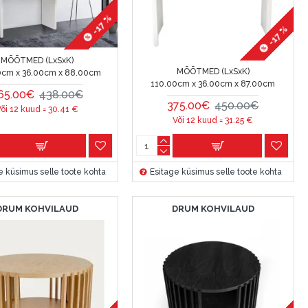
-17 %
-17 %
MÕÕTMED (LxSxK)
MÕÕTMED (LxSxK)
0cm x 36.00cm x 88.00cm
110.00cm x 36.00cm x 87.00cm
65.00€
438.00€
375.00€
450.00€
õi 12 kuud =
30.41
€
Või 12 kuud =
31.25
€
e küsimus selle toote kohta
Esitage küsimus selle toote kohta
DRUM KOHVILAUD
DRUM KOHVILAUD