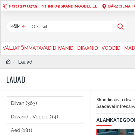
(+371) 25755739
INFO@SKANDIMOOBEL.EE
DĀRZCIEMA TÄN
Kõik
VÄLJATÕMMATAVAD DIIVANID
DIIVANID
VOODID
MAD
Lauad
LAUAD
Skandinaavia disai
Diivan (363)
Saadaval intressiv
Diivanid - Voodid (14)
ALAMKATEGOO
Aed (181)