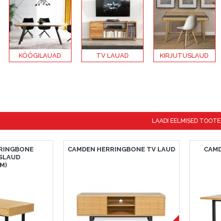
KÖÖGILAUAD
TV LAUAD
KIRJUTUSLAUD
LAADI EELMISED TOOTE
RINGBONE
CAMDEN HERRINGBONE TV LAUD
CAMD
SLAUD
M)