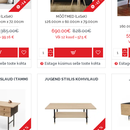
-14 %
-17 %
(LxSxK)
MÕÕTMED (LxSxK)
0cm x 72.00cm
126.00cm x 60.00cm x 79.00cm
160.0
1385.00€
690.00€
828.00€
5
 =
99.16
€
Või 12 kuud =
57.5
€
V
elle toote kohta
Esitage küsimus selle toote kohta
Esitag
SLAUD (TAMM)
JUGEND STIILIS KOHVILAUD