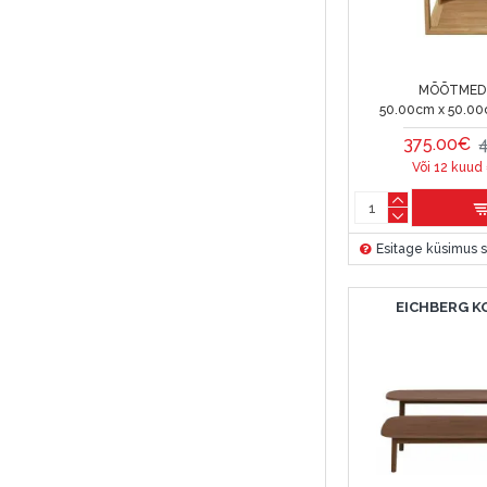
MÕÕTMED 
50.00cm x 50.00
375.00€
Või 12 kuud
Esitage küsimus s
EICHBERG K