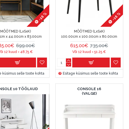
-16 %
-16 %
MÕÕTMED (LxSxK)
MÕÕTMED (LxSxK)
0cm x 44.00cm x 83.00cm
100.00cm x 100.00cm x 80.00cm
85.00€
699.00€
615.00€
735.00€
õi 12 kuud =
48.75
€
Või 12 kuud =
51.25
€
e küsimus selle toote kohta
Esitage küsimus selle toote kohta
NSOLE 10 TÖÖLAUD
CONSOLE 16
(VALGE)