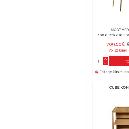
MÕÕTMED 
100.00cm x 100.
709.00€
Või 12 kuud 
Esitage küsimus s
CUBE KOH