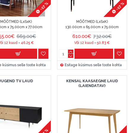
-17 %
-17 %
MÕÕTMED (LxSxK)
MÕÕTMED (LxSxK)
0cm x 75.00cm x 77.00cm
130.00cm x 65.00cm x 75.00cm
55.00€
669.00€
610.00€
732.00€
õi 12 kuud =
46.25
€
Või 12 kuud =
50.83
€
e küsimus selle toote kohta
Esitage küsimus selle toote kohta
JUGEND TV LAUD
KENSAL KAASAEGNE LAUD
(LAIENDATAV)