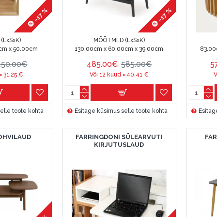
-17 %
-17 %
(LxSxK)
MÕÕTMED (LxSxK)
cm x 50.00cm
130.00cm x 60.00cm x 39.00cm
83.00
450.00€
485.00€
585.00€
5
 =
31.25
€
Või 12 kuud =
40.41
€
V
elle toote kohta
Esitage küsimus selle toote kohta
Esitag
OHVILAUD
FARRINGDONI SÜLEARVUTI
FA
KIRJUTUSLAUD