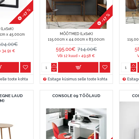
-17 %
-17 %
(LxSxK)
MÕÕTMED (LxSxK)
0cm x 45.00cm
115.00cm x 44.00cm x 83.00cm
115.0
504.00€
595.00€
714.00€
5
 =
34.91
€
Või 12 kuud =
49.58
€
V
elle toote kohta
Esitage küsimus selle toote kohta
Esitag
EGNE LAUD
CONSOLE 09 TÖÖLAUD
CO
M)