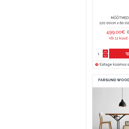
MÕÕTMED 
120.00cm x 60.0
499.00€
Või 12 kuud
Esitage küsimus s
FARSUND WOOD