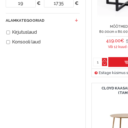
€
€
ALAMKATEGOORIAD
MÕÕTMED 
Kirjutuslaud
80.00cm x 80.0
419.00€
Konsooli laud
Või 12 kuud
Esitage küsimus s
CLOYD KAASA
(TAM