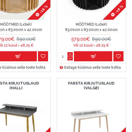
-16 %
-16 %
MÕÕTMED (LxSxK)
MÕÕTMED (LxSxK)
cm x 83.00cm x 42.00cm
83.00cm x 83.00cm x 42.00cm
79.00€
690.00€
579.00€
690.00€
õi 12 kuud =
48.25
€
Või 12 kuud =
48.25
€
e küsimus selle toote kohta
Esitage küsimus selle toote kohta
RSTA KIRJUTUSLAUD
FARSTA KIRJUTUSLAUD
(HALL)
(VALGE)