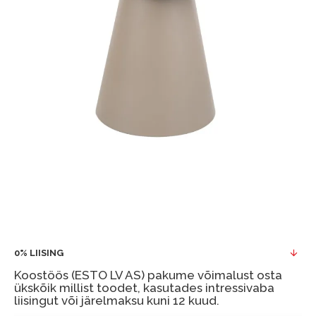
0% LIISING
Koostöös (ESTO LV AS) pakume võimalust osta
ükskõik millist toodet, kasutades intressivaba
liisingut või järelmaksu kuni 12 kuud.