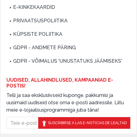
E-KINKEKAARDID
PRIVAATSUSPOLIITIKA
KÜPSISTE POLIITIKA
GDPR - ANDMETE PÄRING
GDPR - VÕIMALUS 'UNUSTATUKS JÄÄMISEKS'
UUDISED, ALLAHINDLUSED, KAMPAANIAD E-
POSTIS!
Telli ja saa eksklusiivseid kuponge, pakkumisi ja
uusimaid uudiseid otse oma e-posti aadressile. Liitu
meie e-lojaalsusprogrammiga juba täna!
SUSCRIBIRSE A LAS E-NOTICIAS DE LEALTAD