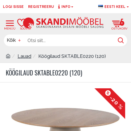
LOGI SISSE
REGISTREERU
INFO
EESTI KEEL
0
0
Kõik
Lauad
Köögilaud SKTABLE0220 (120)
KÖÖGILAUD SKTABLE0220 (120)
-20 %