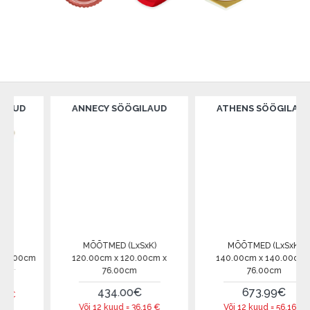
UD
ANNECY SÖÖGILAUD
ATHENS SÖÖGILAUD
MÕÕTMED (LxSxK)
MÕÕTMED (LxSxK)
.00cm
120.00cm x 120.00cm x
140.00cm x 140.00cm x
76.00cm
76.00cm
434.00€
673.99€
Või 12 kuud =
36.16
€
Või 12 kuud =
56.16
€