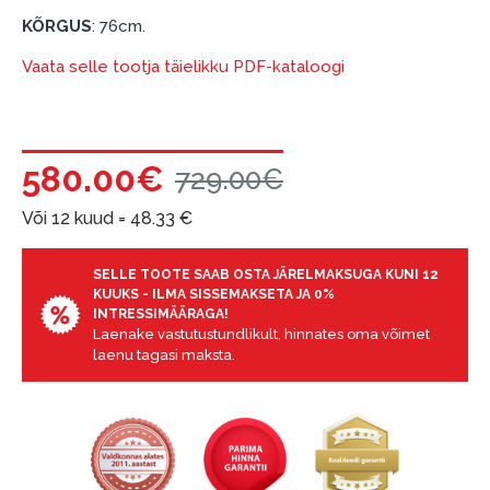
mobile, ESTO konto või pank Swedbank, Luminor,
KÕRGUS
: 76cm.
SEB või Citadele).
Vaata selle tootja täielikku PDF-kataloogi
Lepingu tingimused:
Liisingulepingu võib allkirjastada ainult see isik,
kes on märgitud krediidi saamise lepingus.
580.00€
729.00€
Lisateave:
Või 12 kuud =
48.33
€
Enne krediidi vormistamist palun tutvuge
kauba tarnetingimustega
, samuti
garantii ja tagastamise tingimustega
SELLE TOOTE SAAB OSTA JÄRELMAKSUGA KUNI 12
.
KUUKS - ILMA SISSEMAKSETA JA 0%
Finantsvastutus:
INTRESSIMÄÄRAGA!
Laenake vastutustundlikult, hinnates oma võimet
Laenake vastutustundlikult! Enne laenamist
laenu tagasi maksta.
palun hinnake oma finantsvõimalusi.