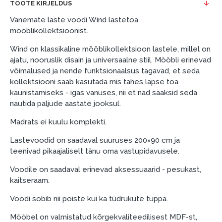
TOOTE KIRJELDUS
Näide: Toote hind 300 €, periood: 12 kuud,
esimene sissemakse: 0 €, igakuine makse: 25 €,
Vanemate laste voodi Wind lastetoa
kogu ülemakse: 0 €.
mööblikollektsioonist.
Liisingut ja järelmaksu saate vormistada ka külastades
Wind on klassikaline mööblikollektsioon lastele, millel on
meie salongi Dārzciema tänaval 91, Riia, Läti.
ajatu, nooruslik disain ja universaalne stiil. Mööbli erinevad
võimalused ja nende funktsionaalsus tagavad, et seda
Dokumendi nõuded:
kollektsiooni saab kasutada mis tahes lapse toa
kaunistamiseks - igas vanuses, nii et nad saaksid seda
ESTO LV AS (Dokumentide vormistamiseks on
nautida paljude aastate jooksul.
vajalik Smart-ID, eParaksts eID, eParaksts eID
mobile, ESTO konto või pank Swedbank, Luminor,
Madrats ei kuulu komplekti.
SEB või Citadele).
Lastevoodid on saadaval suuruses 200×90 cm ja
Lepingu tingimused:
teenivad pikaajaliselt tänu oma vastupidavusele.
Liisingulepingu võib allkirjastada ainult see isik,
Voodile on saadaval erinevad aksessuaarid - pesukast,
kes on märgitud krediidi saamise lepingus.
kaitseraam.
Lisateave:
Voodi sobib nii poiste kui ka tüdrukute tuppa.
Enne krediidi vormistamist palun tutvuge
Mööbel on valmistatud kõrgekvaliteedilisest MDF-st,