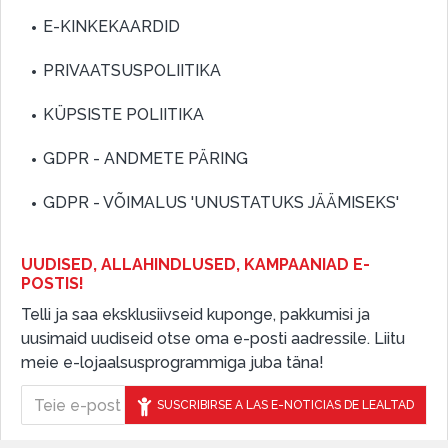
E-KINKEKAARDID
PRIVAATSUSPOLIITIKA
KÜPSISTE POLIITIKA
GDPR - ANDMETE PÄRING
GDPR - VÕIMALUS 'UNUSTATUKS JÄÄMISEKS'
UUDISED, ALLAHINDLUSED, KAMPAANIAD E-
POSTIS!
Telli ja saa eksklusiivseid kuponge, pakkumisi ja
uusimaid uudiseid otse oma e-posti aadressile. Liitu
meie e-lojaalsusprogrammiga juba täna!
SUSCRIBIRSE A LAS E-NOTICIAS DE LEALTAD