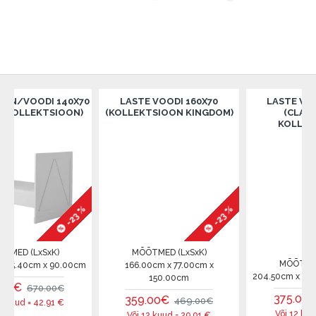
ODI 140X70
LASTE VOODI 160X70
LASTE VOODI 200
EKTSIOON)
(KOLLEKTSIOON KINGDOM)
(CLASSY GRAY
KOLLEKTSIOON
-23 %
-23 %
xSxK)
MÕÕTMED (LxSxK)
MÕÕTMED (LxSxK
m x 90.00cm
166.00cm x 77.00cm x
204.50cm x 95.00cm x 
150.00cm
70.00€
375.00€
359.00€
510.0
469.00€
42.91
€
Või 12 kuud =
31.25
Või 12 kuud =
29.91
€