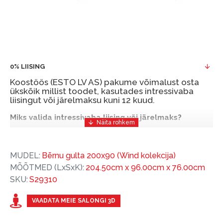
0% LIISING
Koostöös (ESTO LV AS) pakume võimalust osta
ükskõik millist toodet, kasutades intressivaba
liisingut või järelmaksu kuni 12 kuud.
Miks valida intressivaba liising või järelmaks?
Intressivaba liising või järelmaks on mugav ja
soodne finantseerimise lahendus, mis võimaldab
MUDEL:
Bērnu gulta 200x90 (Wind kolekcija)
teil vajalikud tooted kohe osta, kuid nende eest
MÕÕTMED (LxSxK):
204.50cm x 96.00cm x 76.00cm
hiljem tasuda.
SKU:
S29310
ESTO-ga saate intressivaba liisingu või järelmaksu
eeliseid ilma esimese sissemakseta ja järelmaksu
VAADATA MEIE SALONGI 3D
perioodiga kuni 12 kuud.