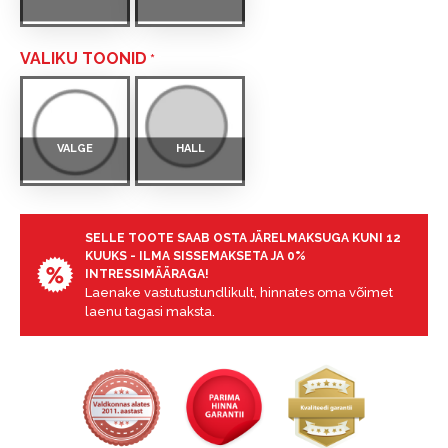
VALIKU TOONID
VALGE
HALL
SELLE TOOTE SAAB OSTA JÄRELMAKSUGA KUNI 12
KUUKS - ILMA SISSEMAKSETA JA 0%
INTRESSIMÄÄRAGA!
Laenake vastutustundlikult, hinnates oma võimet
laenu tagasi maksta.