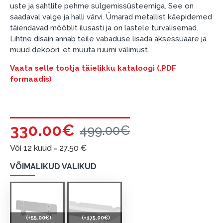
kauba tarnetingimustega
, samuti
uste ja sahtlite pehme sulgemissüsteemiga. See on
garantii ja tagastamise tingimustega
.
saadaval valge ja halli värvi. Ümarad metallist käepidemed
täiendavad mööblit ilusasti ja on lastele turvalisemad.
Finantsvastutus:
Lihtne disain annab teile vabaduse lisada aksessuaare ja
Laenake vastutustundlikult! Enne laenamist
muud dekoori, et muuta ruumi välimust.
palun hinnake oma finantsvõimalusi.
Vaata selle tootja täielikku kataloogi (.PDF
formaadis)
330.00€
499.00€
Või 12 kuud =
27.50
€
VÕIMALIKUD VALIKUD
(+55.00€)
(+175.00€)