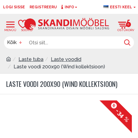
LOGI SISSE
REGISTREERU
INFO
EESTI KEEL
0
0
Kõik
Laste tuba
Laste voodid
Laste voodi 200x90 (Wind kollektsioon)
LASTE VOODI 200X90 (WIND KOLLEKTSIOON)
-34 %