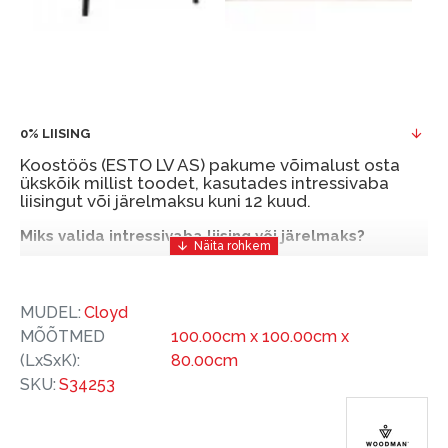
0% LIISING
Koostöös (ESTO LV AS) pakume võimalust osta
ükskõik millist toodet, kasutades intressivaba
liisingut või järelmaksu kuni 12 kuud.
Miks valida intressivaba liising või järelmaks?
Intressivaba liising või järelmaks on mugav ja
soodne finantseerimise lahendus, mis võimaldab
MUDEL:
Cloyd
teil vajalikud tooted kohe osta, kuid nende eest
MÕÕTMED
100.00cm x 100.00cm x
hiljem tasuda.
(LxSxK):
80.00cm
ESTO-ga saate intressivaba liisingu või järelmaksu
SKU:
S34253
eeliseid ilma esimese sissemakseta ja järelmaksu
perioodiga kuni 12 kuud.