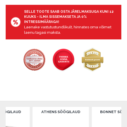
SELLE TOOTE SAAB OSTA JÄRELMAKSUGA KUNI 12
KUUKS - ILMA SISSEMAKSETA JA 0%
INTRESSIMÄÄRAGA!
Laenake vastutustundlikult, hinnates oma võimet
laenu tagasi maksta.
LAUD
ATHENS SÖÖGILAUD
BONNET SÖÖGILAU