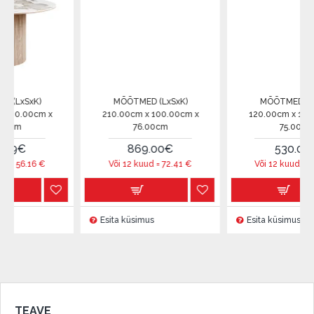
K)
MÕÕTMED (LxSxK)
MÕÕTMED (LxSxK)
0cm x
210.00cm x 100.00cm x
120.00cm x 120.00cm x
76.00cm
75.00cm
869.00€
530.00€
16
€
Või 12 kuud =
72.41
€
Või 12 kuud =
44.16
€
Esita küsimus
Esita küsimus
TEAVE