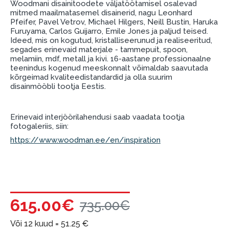
kauba tarnetingimustega
, samuti
Woodmani disainitoodete väljatöötamisel osalevad
mitmed maailmatasemel disainerid, nagu Leonhard
garantii ja tagastamise tingimustega
.
Pfeifer, Pavel Vetrov, Michael Hilgers, Neill Bustin, Haruka
Furuyama, Carlos Guijarro, Emile Jones ja paljud teised.
Finantsvastutus:
Ideed, mis on kogutud, kristalliseerunud ja realiseeritud,
Laenake vastutustundlikult! Enne laenamist
segades erinevaid materjale - tammepuit, spoon,
palun hinnake oma finantsvõimalusi.
melamiin, mdf, metall ja kivi. 16-aastane professionaalne
teenindus kogenud meeskonnalt võimaldab saavutada
kõrgeimad kvaliteedistandardid ja olla suurim
disainmööbli tootja Eestis.
Erinevaid interjöörilahendusi saab vaadata tootja
fotogaleriis, siin:
https://www.woodman.ee/en/inspiration
615.00€
735.00€
Või 12 kuud =
51.25
€