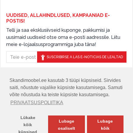
UUDISED, ALLAHINDLUSED, KAMPAANIAD E-
POSTIS!
Telli ja saa eksklusiivseid kuponge, pakkumisi ja
uusimaid uudiseid otse oma e-posti aadressile. Liitu
meie e-lojaalsusprogrammiga juba täna!
SUSCRIBIRSE A LAS E-NOTICIAS DE LEALTAD
Skandimoobel.ee kasutab 3 tüüpi küpsiseid. Sirvides
JÄLGIGE MEID SOTSIAALMEEDIAS
saiti, nõustute vajalike küpsiste kasutamisega. Samuti
võite nõustuda ka teiste küpsiste kasutamisega.
PRIVAATSUSPOLIITIKA
Lükake
Lubage
Lubage
kõik
osaliselt
kõik
küpsised