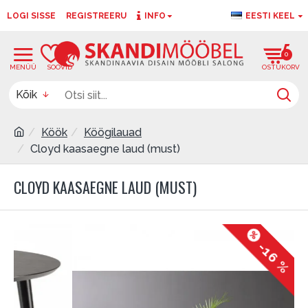
LOGI SISSE
REGISTREERU
INFO
EESTI KEEL
0
0
Kõik
Köök
Köögilauad
Cloyd kaasaegne laud (must)
CLOYD KAASAEGNE LAUD (MUST)
-16 %