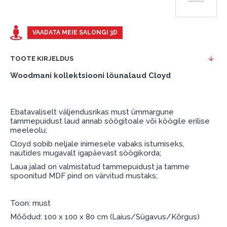
Näide: Toote hind 300 €, periood: 12 kuud,
esimene sissemakse: 0 €, igakuine makse: 25 €,
kogu ülemakse: 0 €.
VAADATA MEIE SALONGI 3D
Liisingut ja järelmaksu saate vormistada ka külastades
meie salongi Dārzciema tänaval 91, Riia, Läti.
TOOTE KIRJELDUS
Woodmani kollektsiooni lõunalaud Cloyd
Dokumendi nõuded:
ESTO LV AS (Dokumentide vormistamiseks on
vajalik Smart-ID, eParaksts eID, eParaksts eID
Ebatavaliselt väljendusrikas must ümmargune
mobile, ESTO konto või pank Swedbank, Luminor,
tammepuidust laud annab söögitoale või köögile erilise
meeleolu;
SEB või Citadele).
Cloyd sobib neljale inimesele vabaks istumiseks,
Lepingu tingimused:
nautides mugavalt igapäevast söögikorda;
Laua jalad on valmistatud tammepuidust ja tamme
Liisingulepingu võib allkirjastada ainult see isik,
spoonitud MDF pind on värvitud mustaks;
kes on märgitud krediidi saamise lepingus.
Lisateave:
Toon: must
Mõõdud: 100 x 100 x 80 cm (Laius/Sügavus/Kõrgus)
Enne krediidi vormistamist palun tutvuge