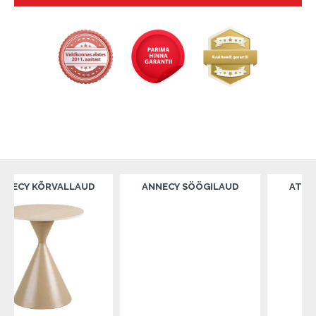
RVALLAUD
ANNECY SÖÖGILAUD
ATHENS SÖÖGI