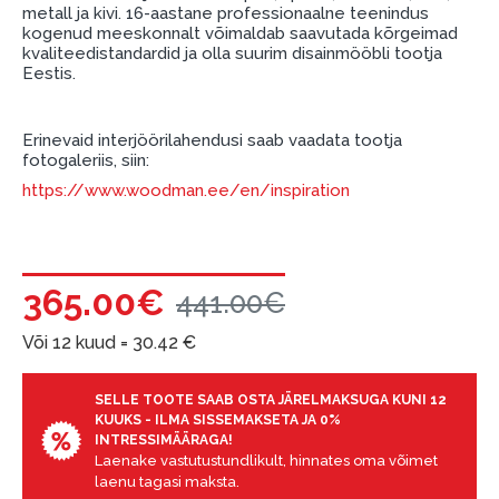
garantii ja tagastamise tingimustega
.
metall ja kivi. 16-aastane professionaalne teenindus
kogenud meeskonnalt võimaldab saavutada kõrgeimad
Finantsvastutus:
kvaliteedistandardid ja olla suurim disainmööbli tootja
Laenake vastutustundlikult! Enne laenamist
Eestis.
palun hinnake oma finantsvõimalusi.
Erinevaid interjöörilahendusi saab vaadata tootja
fotogaleriis, siin:
https://www.woodman.ee/en/inspiration
365.00€
441.00€
Või 12 kuud =
30.42
€
SELLE TOOTE SAAB OSTA JÄRELMAKSUGA KUNI 12
KUUKS - ILMA SISSEMAKSETA JA 0%
INTRESSIMÄÄRAGA!
Laenake vastutustundlikult, hinnates oma võimet
laenu tagasi maksta.