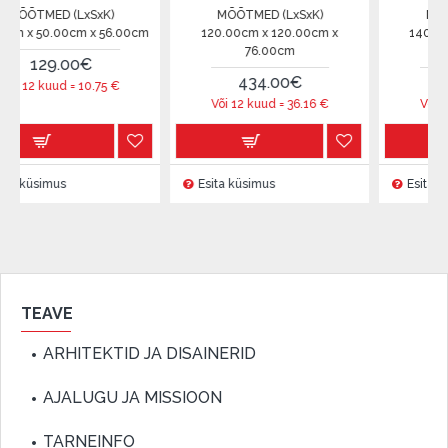
(LxSxK)
MÕÕTMED (LxSxK)
MÕÕTMED (LxS
0cm x 56.00cm
120.00cm x 120.00cm x
140.00cm x 140.
76.00cm
76.00cm
00€
434.00€
673.99€
d =
10.75
€
Või 12 kuud =
36.16
€
Või 12 kuud =
56.
s
Esita küsimus
Esita küsimus
TEAVE
ARHITEKTID JA DISAINERID
AJALUGU JA MISSIOON
TARNEINFO