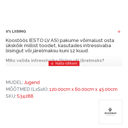
0% LIISING
Koostöös (ESTO LV AS) pakume võimalust osta
ükskõik millist toodet, kasutades intressivaba
liisingut või järelmaksu kuni 12 kuud.
Miks valida intressivaba liising või järelmaks?
Intressivaba liising või järelmaks on mugav ja
soodne finantseerimise lahendus, mis võimaldab
MUDEL:
Jugend
teil vajalikud tooted kohe osta, kuid nende eest
MÕÕTMED (LxSxK):
120.00cm x 60.00cm x 45.00cm
hiljem tasuda.
SKU:
S34288
ESTO-ga saate intressivaba liisingu või järelmaksu
eeliseid ilma esimese sissemakseta ja järelmaksu
perioodiga kuni 12 kuud.
Näide: Toote hind 300 €, periood: 12 kuud,