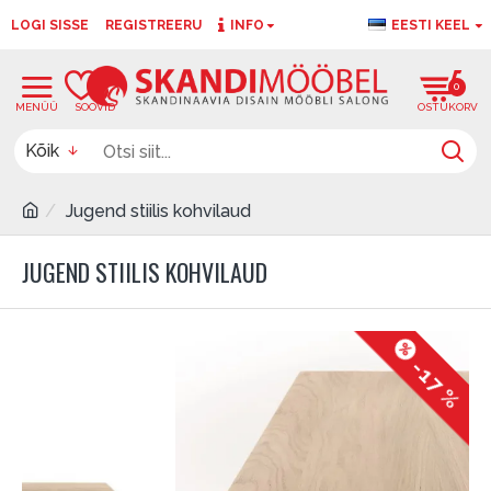
LOGI SISSE
REGISTREERU
INFO
EESTI KEEL
0
0
Kõik
Jugend stiilis kohvilaud
JUGEND STIILIS KOHVILAUD
-17 %