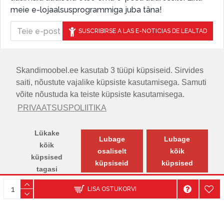
meie e-lojaalsusprogrammiga juba täna!
SUSCRIBIRSE A LAS E-NOTICIAS DE LEALTAD
Skandimoobel.ee kasutab 3 tüüpi küpsiseid. Sirvides
JÄLGIGE MEID SOTSIAALMEEDIAS
saiti, nõustute vajalike küpsiste kasutamisega. Samuti
võite nõustuda ka teiste küpsiste kasutamisega.
PRIVAATSUSPOLIITIKA
Lükake
Lubage
Lubage
kõik
osaliselt
kõik
küpsised
küpsiseid
küpsised
tagasi
© SKANDIMÖÖBEL.EE | Skandinaavia disaini mööblisalong.
LISA OSTUKORVI