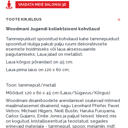
esimene sissemakse: 0 €, igakuine makse: 25 €,
VAADATA MEIE SALONGI 3D
kogu ülemakse: 0 €.
TOOTE KIRJELDUS
Liisingut ja järelmaksu saate vormistada ka külastades
meie salongi Dārzciema tänaval 91, Riia, Läti.
Woodmani Jugendi kollektsiooni kohvilaud
Dokumendi nõuded:
Tammepuidust spoonitud kohvilaud kahe tammepuidust
spoonitud riiuliga pakub palju ruumi dekoratiivsete
ESTO LV AS (Dokumentide vormistamiseks on
esemete hoidmiseks või laua aksessuaaride
paigutamiseks; Laua jalad on metallist;
vajalik Smart-ID, eParaksts eID, eParaksts eID
mobile, ESTO konto või pank Swedbank, Luminor,
Laua kõrgus põrandast on 45 cm;
SEB või Citadele).
Laua pinna laius on 120 x 60 cm;
Lepingu tingimused:
Toon: tammepuit/metall
Liisingulepingu võib allkirjastada ainult see isik,
Mõõdud: 120 x 60 x 45 cm (Laius/Sügavus/Kõrgus)
kes on märgitud krediidi saamise lepingus.
Woodmani disainitoodete arendamisel osalevad mitmed
Lisateave:
maailmatasemel disainerid, nagu Leonhard Pfeifer, Pavel
Vetrov, Michael Hilgers, Neill Bustin, Haruka Furuyama,
Enne krediidi vormistamist palun tutvuge
Carlos Guijarro, Emile Jones ja paljud teised. Ideed, mis
on kogutud, kristalliseeritud ja teostatud, segades
kauba tarnetingimustega
, samuti
erinevaid materjale - tammepuit, spoon, melamiin, mdf,