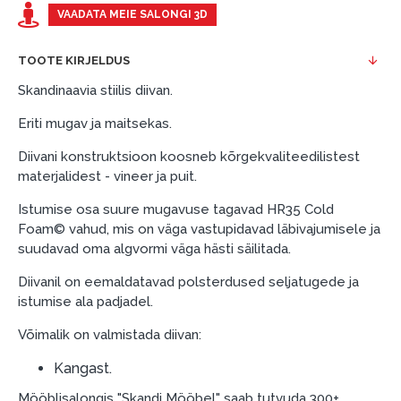
esimene sissemakse: 0 €, igakuine makse: 25 €,
VAADATA MEIE SALONGI 3D
kogu ülemakse: 0 €.
TOOTE KIRJELDUS
Liisingut ja järelmaksu saate vormistada ka külastades
meie salongi Dārzciema tänaval 91, Riia, Läti.
Skandinaavia stiilis diivan.
Dokumendi nõuded:
Eriti mugav ja maitsekas.
ESTO LV AS (Dokumentide vormistamiseks on
Diivani konstruktsioon koosneb kõrgekvaliteedilistest
vajalik Smart-ID, eParaksts eID, eParaksts eID
materjalidest - vineer ja puit.
mobile, ESTO konto või pank Swedbank, Luminor,
Istumise osa suure mugavuse tagavad HR35 Cold
SEB või Citadele).
Foam© vahud, mis on väga vastupidavad läbivajumisele ja
Lepingu tingimused:
suudavad oma algvormi väga hästi säilitada.
Liisingulepingu võib allkirjastada ainult see isik,
Diivanil on eemaldatavad polsterdused seljatugede ja
kes on märgitud krediidi saamise lepingus.
istumise ala padjadel.
Lisateave:
Võimalik on valmistada diivan:
Enne krediidi vormistamist palun tutvuge
Kangast.
kauba tarnetingimustega
, samuti
Mööblisalongis "Skandi Mööbel" saab tutvuda 300+