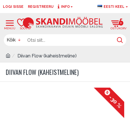
LOGI SISSE
REGISTREERU
INFO
EESTI KEEL
0
0
Kõik
Diivan Flow (kaheistmeline)
DIIVAN FLOW (KAHEISTMELINE)
-30 %