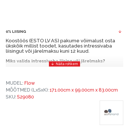
0% LIISING
Koostöös (ESTO LV AS) pakume võimalust osta
ükskõik millist toodet, kasutades intressivaba
liisingut või järelmaksu kuni 12 kuud.
Miks valida intressivaba liising või järelmaks?
Intressivaba liising või järelmaks on mugav ja
soodne finantseerimise lahendus, mis võimaldab
MUDEL:
Flow
teil vajalikud tooted kohe osta, kuid nende eest
MÕÕTMED (LxSxK):
171.00cm x 99.00cm x 83.00cm
hiljem tasuda.
SKU:
S29080
ESTO-ga saate intressivaba liisingu või järelmaksu
eeliseid ilma esimese sissemakseta ja järelmaksu
perioodiga kuni 12 kuud.
Näide: Toote hind 300 €, periood: 12 kuud,