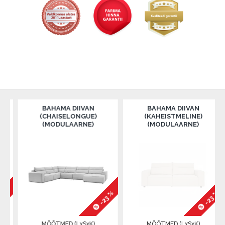
BAHAMA DIIVAN
BAHAMA DIIVAN
(CHAISELONGUE)
(KAHEISTMELINE)
(MODULAARNE)
(MODULAARNE)
%
-23 %
-23 %
MÕÕTMED (LxSxK)
MÕÕTMED (LxSxK)