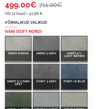
499.00€
711.00€
Või 12 kuud =
41.58
€
VÕIMALIKUD VALIKUD
IVANI (SOFT NORD)
HARRY 8 BEIGE
HARRY 3 GREY
HARRY 5/1
LIGHT BROWN
HARRY 3/2 DARK
POINT 3 GREY
POINT 16 BLUE
GREY