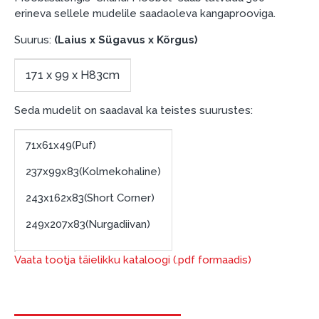
garantii ja tagastamise tingimustega
.
erineva sellele mudelile saadaoleva kangaprooviga.
Finantsvastutus:
Suurus:
(Laius x Sügavus x Kõrgus)
Laenake vastutustundlikult! Enne laenamist
palun hinnake oma finantsvõimalusi.
171 x 99 x H83cm
Seda mudelit on saadaval ka teistes suurustes:
71x61x49(Puf)
237x99x83(Kolmekohaline)
243x162x83(Short Corner)
249x207x83(Nurgadiivan)
Vaata tootja täielikku kataloogi (.pdf formaadis)