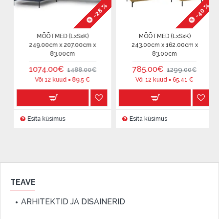
-28 %
-40 %
%
MÕÕTMED (LxSxK)
MÕÕTMED (LxSxK)
m
249.00cm x 207.00cm x
243.00cm x 162.00cm x
83.00cm
83.00cm
1074.00€
785.00€
1488.00€
1299.00€
Või 12 kuud =
89.5
€
Või 12 kuud =
65.41
€
Esita küsimus
Esita küsimus
TEAVE
ARHITEKTID JA DISAINERID