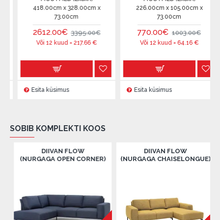
418.00cm x 328.00cm x
226.00cm x 105.00cm x
73.00cm
73.00cm
2612.00€
770.00€
3395.00€
1003.00€
Või 12 kuud =
217.66
€
Või 12 kuud =
64.16
€
Esita küsimus
Esita küsimus
SOBIB KOMPLEKTI KOOS
DIIVAN FLOW
DIIVAN FLOW
(NURGAGA OPEN CORNER)
(NURGAGA CHAISELONGUE)