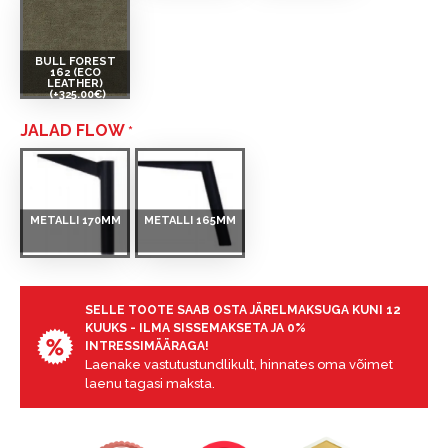
BULL FOREST
162 (ECO
LEATHER)
(+325.00€)
JALAD FLOW
METALLI 170MM
METALLI 165MM
SELLE TOOTE SAAB OSTA JÄRELMAKSUGA KUNI 12
KUUKS - ILMA SISSEMAKSETA JA 0%
INTRESSIMÄÄRAGA!
Laenake vastutustundlikult, hinnates oma võimet
laenu tagasi maksta.