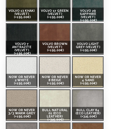
VOLVO 13 KHAKI
VOLVO 17 GREEN
VOLVO 29
(VELVET)
(VELVET)
SAPPHIRE
(+195.00€)
(+195.00€)
(VELVET)
(+195.00€)
VOLVO 7
VOLVO BROWN
VOLVO LIGHT
ANTRAZITE
(VELVET)
GREY (VELVET)
(VELVET)
(+195.00€)
(+195.00€)
(+195.00€)
NOW OR NEVER
NOW OR NEVER
NOW OR NEVER
2 WHITE
8 BEIGE
4 SAND
(+195.00€)
(+195.00€)
(+195.00€)
NOW OR NEVER
BULL NATURAL
BULL CLAY 84
3/3 WARM GREY
01 (ECO
(ECO LEATHER)
(+195.00€)
LEATHER)
(+325.00€)
(+325.00€)