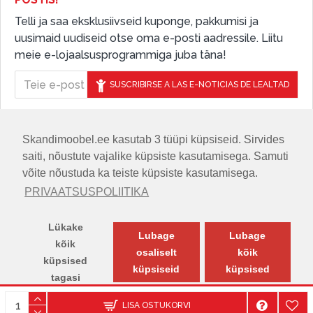
Telli ja saa eksklusiivseid kuponge, pakkumisi ja
uusimaid uudiseid otse oma e-posti aadressile. Liitu
meie e-lojaalsusprogrammiga juba täna!
SUSCRIBIRSE A LAS E-NOTICIAS DE LEALTAD
Skandimoobel.ee kasutab 3 tüüpi küpsiseid. Sirvides
JÄLGIGE MEID SOTSIAALMEEDIAS
saiti, nõustute vajalike küpsiste kasutamisega. Samuti
võite nõustuda ka teiste küpsiste kasutamisega.
PRIVAATSUSPOLIITIKA
Lükake
Lubage
Lubage
kõik
osaliselt
kõik
küpsised
küpsiseid
küpsised
tagasi
© SKANDIMÖÖBEL.EE | Skandinaavia disaini mööblisalong.
LISA OSTUKORVI