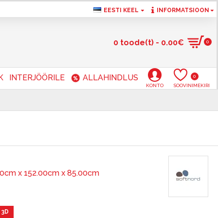
EESTI KEEL
INFORMATSIOON
0 toode(t) - 0.00€
0
K
INTERJÖÖRILE
ALLAHINDLUS
0
KONTO
SOOVINIMEKIRI
00cm x 152.00cm x 85.00cm
 3D