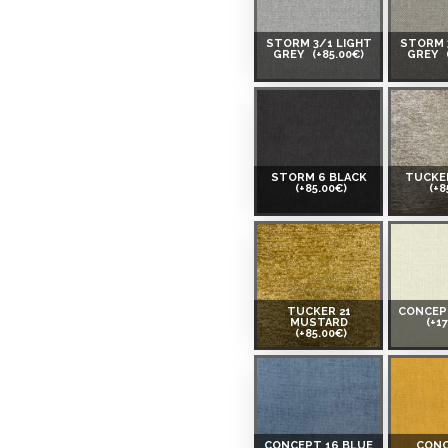
 Smart-ID, eParaksts eID,
STORM 3/1 LIGHT
STORM 
GREY
(+85.00€)
GREY
, Luminor, SEB või Citadele).
 on märgitud krediidi saamise
STORM 6 BLACK
TUCKER
(+85.00€)
(+8
etingimustega
, samuti
innake oma finantsvõimalusi.
TUCKER 21
CONCEP
MUSTARD
(+1
(+85.00€)
CONCEPT 16 BLUE
CONC