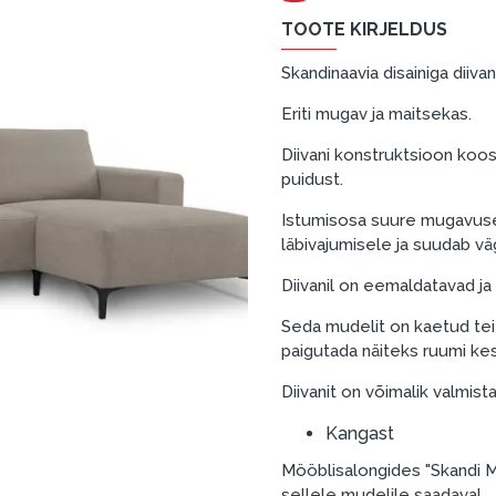
TOOTE KIRJELDUS
Skandinaavia disainiga diivan
Eriti mugav ja maitsekas.
Diivani konstruktsioon koos
puidust.
Istumisosa suure mugavuse
läbivajumisele ja suudab väg
Diivanil on eemaldatavad j
Seda mudelit on kaetud teie 
paigutada näiteks ruumi ke
Diivanit on võimalik valmist
Kangast
Mööblisalongides "Skandi M
sellele mudelile saadaval.