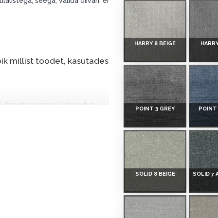
alistega, seega, valida diivan, ei
HARRY 8 BEIGE
HARRY
k millist toodet, kasutades
e finantseerimise lahendus,
POINT 3 GREY
POINT
nende eest hiljem tasuda.
seid ilma esimese
sissemakse: 0 €, igakuine
SOLID 8 BEIGE
SOLID 7
salongi Dārzciema tänaval 91,