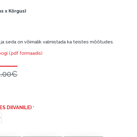
us x Kõrgus)
 ja seda on võimalik valmistada ka teistes mõõtudes.
oogi (.pdf formaadis)
9.00€
S DIIVANILE)