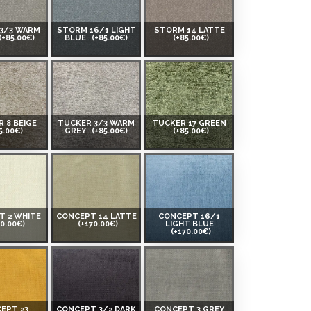
3/3 WARM
STORM 16/1 LIGHT
STORM 14 LATTE
(+85.00€)
BLUE
(+85.00€)
(+85.00€)
 8 BEIGE
TUCKER 3/3 WARM
TUCKER 17 GREEN
5.00€)
GREY
(+85.00€)
(+85.00€)
T 2 WHITE
CONCEPT 14 LATTE
CONCEPT 16/1
70.00€)
(+170.00€)
LIGHT BLUE
(+170.00€)
EPT 23
CONCEPT 3/2 DARK
CONCEPT 3 GREY