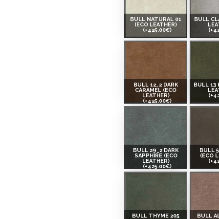
BULL NATURAL 01
BULL CL
(ECO LEATHER)
LEA
(+425.00€)
(+4
BULL 12_2 DARK
BULL 13 
CARAMEL (ECO
LEA
LEATHER)
(+4
(+425.00€)
BULL 29_2 DARK
BULL 
SAPPHIRE (ECO
(ECO 
LEATHER)
(+4
(+425.00€)
BULL THYME 205
BULL A