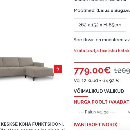
Mõõtmed:
(Laius x Sügav
262 x 152 x H-85cm
See diivan on moduleeritav
Vaata tootja täielikku katal
779.00€
120
Või 12 kuud =
64.92
€
VÕIMALIKUD VALIKUD
NURGA POOLT (VAADATE
E KESKSE KOHA FUNKTSIOONI.
IVANI (SOFT NORD)