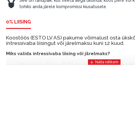
See on rahupaik, kus veeta aega üksinda, koos pere või kül
tohiks anda järele kompromissi kiusatusele.
0% LIISING
Koostöös (ESTO LV AS) pakume võimalust osta ükskõi
intressivaba liisingut või järelmaksu kuni 12 kuud.
Miks valida intressivaba liising või järelmaks?
Intressivaba liising või järelmaks on mugav ja soodn
mis võimaldab teil vajalikud tooted kohe osta, kuid 
ESTO-ga saate intressivaba liisingu või järelmaksu eeli
sissemakseta ja järelmaksu perioodiga kuni 12 kuud.
Näide: Toote hind 300 €, periood: 12 kuud, esimene 
makse: 25 €, kogu ülemakse: 0 €.
Liisingut ja järelmaksu saate vormistada ka külastades meie 
Riia, Läti.