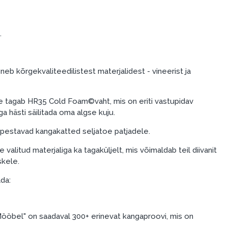
.
neb kõrgekvaliteedilistest materjalidest - vineerist ja
 tagab HR35 Cold Foam©vaht, mis on eriti vastupidav
a hästi säilitada oma algse kuju.
a pestavad kangakatted seljatoe patjadele.
valitud materjaliga ka tagaküljelt, mis võimaldab teil diivanit
skele.
ada:
ööbel" on saadaval 300+ erinevat kangaproovi, mis on