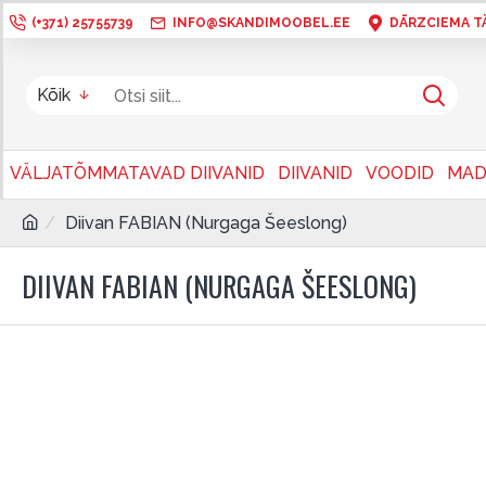
(+371) 25755739
INFO@SKANDIMOOBEL.EE
DĀRZCIEMA TÄN
Kõik
VÄLJATÕMMATAVAD DIIVANID
DIIVANID
VOODID
MAD
Diivan FABIAN (Nurgaga Šeeslong)
DIIVAN FABIAN (NURGAGA ŠEESLONG)