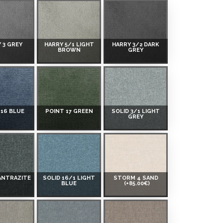
 3 GREY
HARRY 5/1 LIGHT
HARRY 3/2 DARK
BROWN
GREY
 16 BLUE
POINT 17 GREEN
SOLID 3/1 LIGHT
GREY
 ANTRAZITE
SOLID 16/1 LIGHT
STORM 4 SAND
BLUE
(+85.00€)