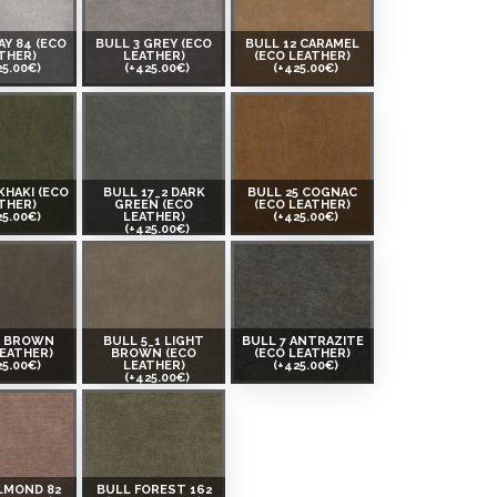
AY 84 (ECO
BULL 3 GREY (ECO
BULL 12 CARAMEL
THER)
LEATHER)
(ECO LEATHER)
25.00€)
(+425.00€)
(+425.00€)
KHAKI (ECO
BULL 17_2 DARK
BULL 25 COGNAC
THER)
GREEN (ECO
(ECO LEATHER)
25.00€)
LEATHER)
(+425.00€)
(+425.00€)
5 BROWN
BULL 5_1 LIGHT
BULL 7 ANTRAZITE
LEATHER)
BROWN (ECO
(ECO LEATHER)
25.00€)
LEATHER)
(+425.00€)
(+425.00€)
LMOND 82
BULL FOREST 162