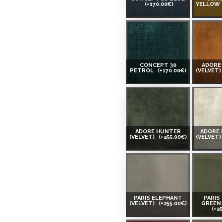
(+170.00€)
YELLOW
CONCEPT 30
ADORE
PETROL
(+170.00€)
(VELVET
ADORE HUNTER
ADORE
(VELVET)
(+255.00€)
(VELVET
PARIS ELEPHANT
PARIS
(VELVET)
(+255.00€)
GREEN 
(+2