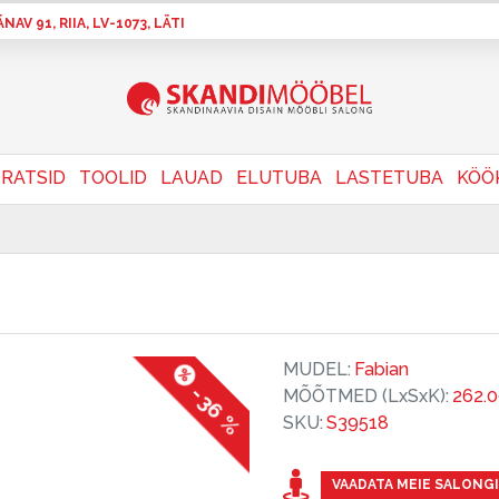
AV 91, RIIA, LV-1073, LÄTI
RATSID
TOOLID
LAUAD
ELUTUBA
LASTETUBA
KÖÖ
MUDEL:
Fabian
-36 %
MÕÕTMED (LxSxK):
262.
SKU:
S39518
VAADATA MEIE SALONGI