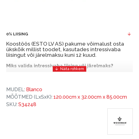
0% LIISING
Koostöös (ESTO LV AS) pakume võimalust osta
ükskõik millist toodet, kasutades intressivaba
liisingut või järelmaksu kuni 12 kuud.
Miks valida intressivaba liising või järelmaks?
Intressivaba liising või järelmaks on mugav ja
soodne finantseerimise lahendus, mis võimaldab
MUDEL:
Blanco
teil vajalikud tooted kohe osta, kuid nende eest
MÕÕTMED (LxSxK):
120.00cm x 32.00cm x 85.00cm
hiljem tasuda.
SKU:
S34248
ESTO-ga saate intressivaba liisingu või järelmaksu
eeliseid ilma esimese sissemakseta ja järelmaksu
perioodiga kuni 12 kuud.
Näide: Toote hind 300 €, periood: 12 kuud,