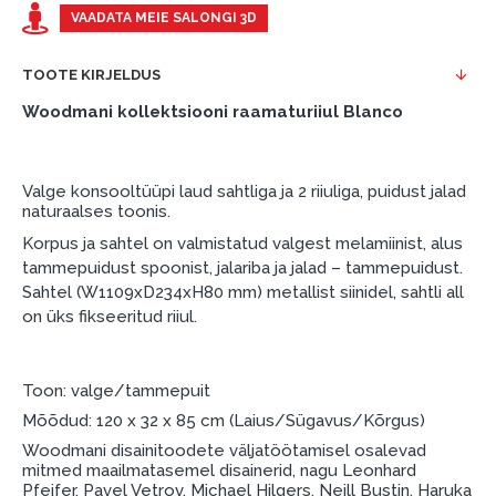
esimene sissemakse: 0 €, igakuine makse: 25 €,
VAADATA MEIE SALONGI 3D
kogu ülemakse: 0 €.
TOOTE KIRJELDUS
Liisingut ja järelmaksu saate vormistada ka külastades
meie salongi Dārzciema tänaval 91, Riia, Läti.
Woodmani kollektsiooni raamaturiiul Blanco
Dokumendi nõuded:
ESTO LV AS (Dokumentide vormistamiseks on
Valge konsooltüüpi laud sahtliga ja 2 riiuliga, puidust jalad
vajalik Smart-ID, eParaksts eID, eParaksts eID
naturaalses toonis.
mobile, ESTO konto või pank Swedbank, Luminor,
Korpus ja sahtel on valmistatud valgest melamiinist, alus
SEB või Citadele).
tammepuidust spoonist, jalariba ja jalad – tammepuidust.
Sahtel (W1109xD234xH80 mm) metallist siinidel, sahtli all
Lepingu tingimused:
on üks fikseeritud riiul.
Liisingulepingu võib allkirjastada ainult see isik,
kes on märgitud krediidi saamise lepingus.
Toon: valge/tammepuit
Lisateave:
Mõõdud: 120 x 32 x 85 cm (Laius/Sügavus/Kõrgus)
Enne krediidi vormistamist palun tutvuge
Woodmani disainitoodete väljatöötamisel osalevad
mitmed maailmatasemel disainerid, nagu Leonhard
kauba tarnetingimustega
, samuti
Pfeifer, Pavel Vetrov, Michael Hilgers, Neill Bustin, Haruka