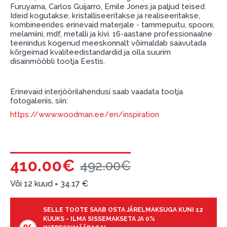
garantii ja tagastamise tingimustega
.
Furuyama, Carlos Guijarro, Emile Jones ja paljud teised.
Ideid kogutakse, kristalliseeritakse ja realiseeritakse,
Finantsvastutus:
kombineerides erinevaid materjale - tammepuitu, spooni,
Laenake vastutustundlikult! Enne laenamist
melamiini, mdf, metalli ja kivi. 16-aastane professionaalne
palun hinnake oma finantsvõimalusi.
teenindus kogenud meeskonnalt võimaldab saavutada
kõrgeimad kvaliteedistandardid ja olla suurim
disainmööbli tootja Eestis.
Erinevaid interjöörilahendusi saab vaadata tootja
fotogaleriis, siin:
https://www.woodman.ee/en/inspiration
410.00€
492.00€
Või 12 kuud =
34.17
€
SELLE TOOTE SAAB OSTA JÄRELMAKSUGA KUNI 12
KUUKS - ILMA SISSEMAKSETA JA 0%