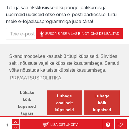
Telli ja saa eksklusiivseid kuponge, pakkumisi ja
uusimaid uudiseid otse oma e-posti aadressile. Liitu
meie e-lojaalsusprogrammiga juba täna!
SUSCRIBIRSE A LAS E-NOTICIAS DE LEALTAD
Skandimoobel.ee kasutab 3 tüüpi küpsiseid. Sirvides
JÄLGIGE MEID SOTSIAALMEEDIAS
saiti, nõustute vajalike küpsiste kasutamisega. Samuti
võite nõustuda ka teiste küpsiste kasutamisega.
PRIVAATSUSPOLIITIKA
Lükake
Lubage
Lubage
kõik
osaliselt
kõik
küpsised
küpsiseid
küpsised
tagasi
© SKANDIMÖÖBEL.EE | Skandinaavia disaini mööblisalong.
LISA OSTUKORVI