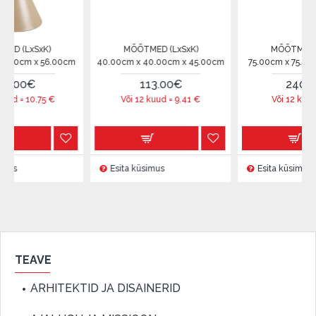
SxK)
MÕÕTMED (LxSxK)
MÕÕTMED (LxSxK)
 x 56.00cm
40.00cm x 40.00cm x 45.00cm
75.00cm x 75.00cm x 37
€
113.00€
240.00€
0.75
€
Või 12 kuud =
9.41
€
Või 12 kuud =
20
€
Esita küsimus
Esita küsimus
TEAVE
ARHITEKTID JA DISAINERID