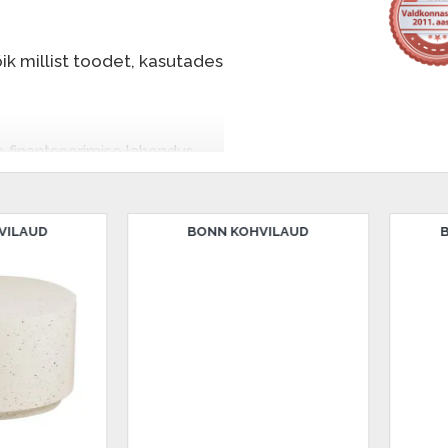
k millist toodet, kasutades
e finantseerimise lahendus,
nende eest hiljem tasuda.
seid ilma esimese
BONNET KOHVILAUD
CALAIS KÕRVALLAUD
sissemakse: 0 €, igakuine
salongi Dārzciema tänaval 91,
 Smart-ID, eParaksts eID,
, Luminor, SEB või Citadele).