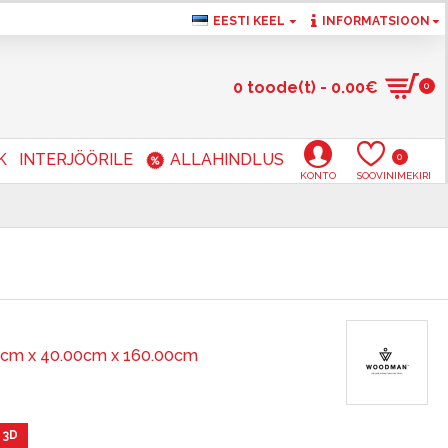
EESTI KEEL
INFORMATSIOON
0 toode(t) - 0.00€
0
K
INTERJÖÖRILE
ALLAHINDLUS
0
KONTO
SOOVINIMEKIRI
0cm x 40.00cm x 160.00cm
 3D