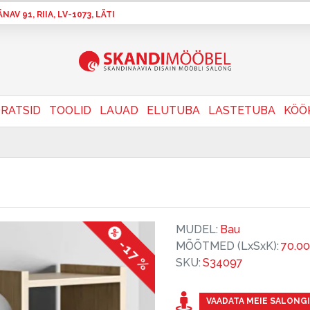
AV 91, RIIA, LV-1073, LÄTI
RATSID
TOOLID
LAUAD
ELUTUBA
LASTETUBA
KÖÖ
MUDEL:
Bau
-17 %
MÕÕTMED (LxSxK):
70.0
SKU:
S34097
VAADATA MEIE SALONGI