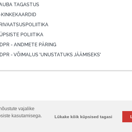
AUBA TAGASTUS
-KINKEKAARDID
RIVAATSUSPOLIITIKA
ÜPSISTE POLIITIKA
DPR - ANDMETE PÄRING
DPR - VÕIMALUS 'UNUSTATUKS JÄÄMISEKS'
nõustute vajalike
psiste kasutamisega.
Lükake kõik küpsised tagasi