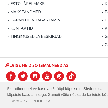
ESTO JÄRELMAKS
K
MAKSEANDMED
E
GARANTII JA TAGASTAMINE
P
KONTAKTID
K
TINGIMUSED JA EESKIRJAD
G
G
JÄLGIGE MEID SOTSIAALMEEDIAS
Skandimoobel.ee kasutab 3 tüüpi küpsiseid. Sirvides saiti, 
küpsiste kasutamisega. Samuti võite nõustuda ka teiste kü
© SKANDIMÖÖBEL.EE | Skandinaavia disaini mööblisalong.
PRIVAATSUSPOLIITIKA