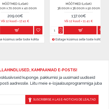
MÕÕTMED (LxSxK)
MÕÕTMED
cm
36.00cm x 36.00cm x 40.00cm
38.00cm x 101.
120.00€
150
Või 12 kuud =
10
€
Või 12 ku
ohta
Esitage küsimus selle toote kohta
Esitage küsimus 
LLAHINDLUSED, KAMPAANIAD E-POSTIS!
 eksklusiivseid kuponge, pakkumisi ja uusimaid uudiseid
osti aadressile. Liitu meie e-lojaalsusprogrammiga juba
SUSCRIBIRSE A LAS E-NOTICIAS DE LEALTAD