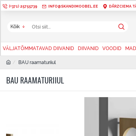
(+371) 25755739
INFO@SKANDIMOOBEL.EE
DĀRZCIEMA TÄN
Kõik
VÄLJATÕMMATAVAD DIIVANID
DIIVANID
VOODID
MAD
BAU raamaturiiul
BAU RAAMATURIIUL