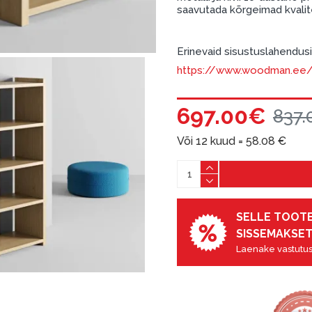
saavutada kõrgeimad kvalite
Erinevaid sisustuslahendusi 
https://www.woodman.ee/e
697.00€
837.
Või 12 kuud =
58.08
€
SELLE TOOTE
SISSEMAKSET
Laenake vastutus