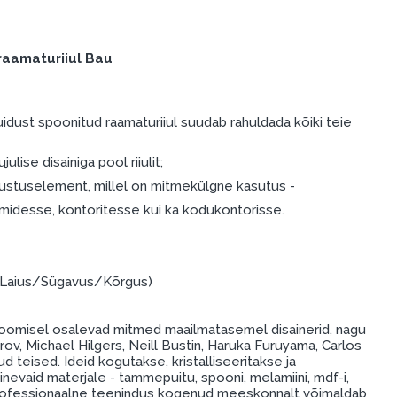
raamaturiiul Bau
ust spoonitud raamaturiiul suudab rahuldada kõiki teie
julise disainiga pool riiulit;
sustuselement, millel on mitmekülgne kasutus -
umidesse, kontoritesse kui ka kodukontorisse.
 (Laius/Sügavus/Kõrgus)
oomisel osalevad mitmed maailmatasemel disainerid, nagu
rov, Michael Hilgers, Neill Bustin, Haruka Furuyama, Carlos
ud teised. Ideid kogutakse, kristalliseeritakse ja
inevaid materjale - tammepuitu, spooni, melamiini, mdf-i,
e professionaalne teenindus kogenud meeskonnalt võimaldab