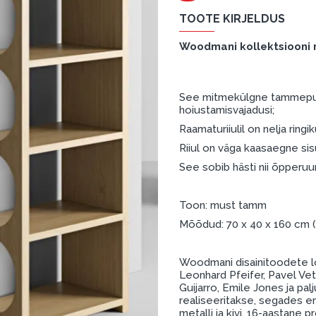
TOOTE KIRJELDUS
Woodmani kollektsiooni 
See mitmekülgne tammepuid
hoiustamisvajadusi;
Raamaturiiulil on nelja ringiku
Riiul on väga kaasaegne si
See sobib hästi nii õpperu
Toon: must tamm
Mõõdud: 70 x 40 x 160 cm
Woodmani disainitoodete l
Leonhard Pfeifer, Pavel Vet
Guijarro, Emile Jones ja palj
realiseeritakse, segades er
metalli ja kivi. 16-aastan