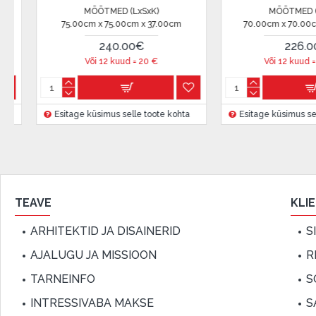
ÕTMED (LxSxK)
MÕÕTMED (LxSxK)
Lepingu tingimused:
x 70.00cm x 40.00cm
37.00cm x 37.00cm x 43.00cm
226.00€
125.00€
Liisingulepingu võib allkirjastada ainult see isik, kes
12 kuud =
18.83
€
Või 12 kuud =
10.41
€
lepingus.
Lisateave:
simus selle toote kohta
Enne krediidi vormistamist palun tutvuge
Esitage küsimus selle toote kohta
kauba tarn
garantii ja tagastamise tingimustega
.
Finantsvastutus:
Laenake vastutustundlikult! Enne laenamist palun h
TEAVE
KLI
ARHITEKTID JA DISAINERID
S
AJALUGU JA MISSIOON
R
TARNEINFO
S
INTRESSIVABA MAKSE
S