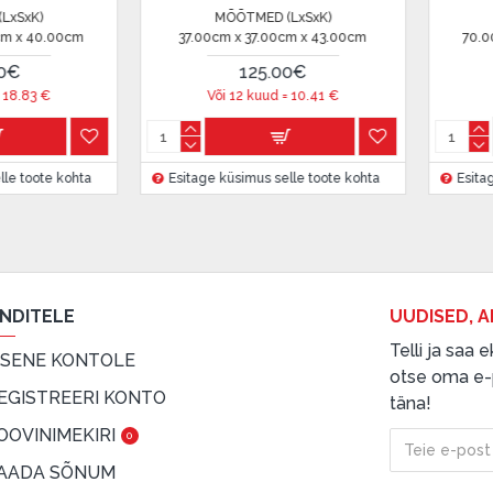
MÕÕTMED (LxSxK)
MÕÕTMED (LxSxK)
70.00cm x 70.00cm x 40.00cm
36.00cm x 36.00cm x 50.00
209.00€
137.00€
 on märgitud krediidi saamise
Või 12 kuud =
17.41
€
Või 12 kuud =
11.41
€
etingimustega
Esitage küsimus selle toote kohta
, samuti
Esitage küsimus selle toote k
innake oma finantsvõimalusi.
ENDITELE
UUDISED, A
Telli ja saa
ISENE KONTOLE
otse oma e-p
EGISTREERI KONTO
täna!
OOVINIMEKIRI
0
AADA SÕNUM