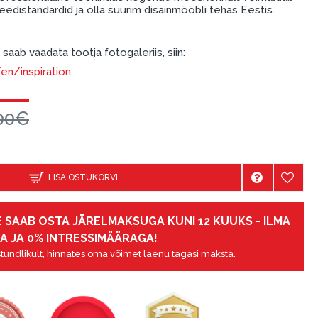
edistandardid ja olla suurim disainmööbli tehas Eestis.
saab vaadata tootja fotogaleriis, siin:
n/inspiration
00€
LISA OSTUKORVI
 SAAB OSTA JÄRELMAKSUGA KUNI 12 KUUKS - ILMA
A JA 0% INTRESSIMÄÄRAGA!
tundlikult, hinnates oma võimet laenu tagasi maksta.