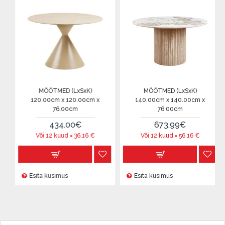
MÕÕTMED (LxSxK)
MÕÕTMED (LxSxK)
m
120.00cm x 120.00cm x
140.00cm x 140.00cm x
76.00cm
76.00cm
434.00€
673.99€
Või 12 kuud =
36.16
€
Või 12 kuud =
56.16
€
Esita küsimus
Esita küsimus