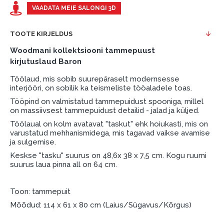
esimene sissemakse: 0 €, igakuine makse: 25 €,
VAADATA MEIE SALONGI 3D
kogu ülemakse: 0 €.
TOOTE KIRJELDUS
Liisingut ja järelmaksu saate vormistada ka külastades
meie salongi Dārzciema tänaval 91, Riia, Läti.
Woodmani kollektsiooni tammepuust
kirjutuslaud Baron
Dokumendi nõuded:
Töölaud, mis sobib suurepäraselt modernsesse
ESTO LV AS (Dokumentide vormistamiseks on
interjööri, on sobilik ka teismeliste tööaladele toas.
vajalik Smart-ID, eParaksts eID, eParaksts eID
Tööpind on valmistatud tammepuidust spooniga, millel
mobile, ESTO konto või pank Swedbank, Luminor,
on massiivsest tammepuidust detailid - jalad ja küljed.
SEB või Citadele).
Töölaual on kolm avatavat "taskut" ehk hoiukasti, mis on
varustatud mehhanismidega, mis tagavad vaikse avamise
Lepingu tingimused:
ja sulgemise.
Liisingulepingu võib allkirjastada ainult see isik,
Keskse "tasku" suurus on 48,6x 38 x 7,5 cm. Kogu ruumi
suurus laua pinna all on 64 cm.
kes on märgitud krediidi saamise lepingus.
Lisateave:
Toon: tammepuit
Enne krediidi vormistamist palun tutvuge
Mõõdud: 114 x 61 x 80 cm (Laius/Sügavus/Kõrgus)
kauba tarnetingimustega
, samuti