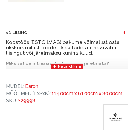
0% LIISING
Koostöös (ESTO LV AS) pakume võimalust osta
ükskõik millist toodet, kasutades intressivaba
liisingut või järelmaksu kuni 12 kuud.
Miks valida intressivaba liising või järelmaks?
Intressivaba liising või järelmaks on mugav ja
soodne finantseerimise lahendus, mis võimaldab
MUDEL:
Baron
teil vajalikud tooted kohe osta, kuid nende eest
MÕÕTMED (LxSxK):
114.00cm x 61.00cm x 80.00cm
hiljem tasuda.
SKU:
S29998
ESTO-ga saate intressivaba liisingu või järelmaksu
eeliseid ilma esimese sissemakseta ja järelmaksu
perioodiga kuni 12 kuud.
Näide: Toote hind 300 €, periood: 12 kuud,