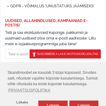
GDPR - VÕIMALUS 'UNUSTATUKS JÄÄMISEKS'
UUDISED, ALLAHINDLUSED, KAMPAANIAD E-
POSTIS!
Telli ja saa eksklusiivseid kuponge, pakkumisi ja
uusimaid uudiseid otse oma e-posti aadressile. Liitu
meie e-lojaalsusprogrammiga juba täna!
SUSCRIBIRSE A LAS E-NOTICIAS DE LEALTAD
Skandimoobel.ee kasutab 3 tüüpi küpsiseid. Sirvides
JÄLGIGE MEID SOTSIAALMEEDIAS
saiti, nõustute vajalike küpsiste kasutamisega. Samuti
võite nõustuda ka teiste küpsiste kasutamisega.
PRIVAATSUSPOLIITIKA
Lükake
Lubage
Lubage