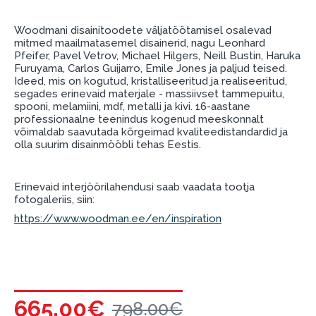
garantii ja tagastamise tingimustega
.
Finantsvastutus:
Woodmani disainitoodete väljatöötamisel osalevad
Laenake vastutustundlikult! Enne laenamist
mitmed maailmatasemel disainerid, nagu Leonhard
Pfeifer, Pavel Vetrov, Michael Hilgers, Neill Bustin, Haruka
palun hinnake oma finantsvõimalusi.
Furuyama, Carlos Guijarro, Emile Jones ja paljud teised.
Ideed, mis on kogutud, kristalliseeritud ja realiseeritud,
segades erinevaid materjale - massiivset tammepuitu,
spooni, melamiini, mdf, metalli ja kivi. 16-aastane
professionaalne teenindus kogenud meeskonnalt
võimaldab saavutada kõrgeimad kvaliteedistandardid ja
olla suurim disainmööbli tehas Eestis.
Erinevaid interjöörilahendusi saab vaadata tootja
fotogaleriis, siin:
https://www.woodman.ee/en/inspiration
665.00€
798.00€