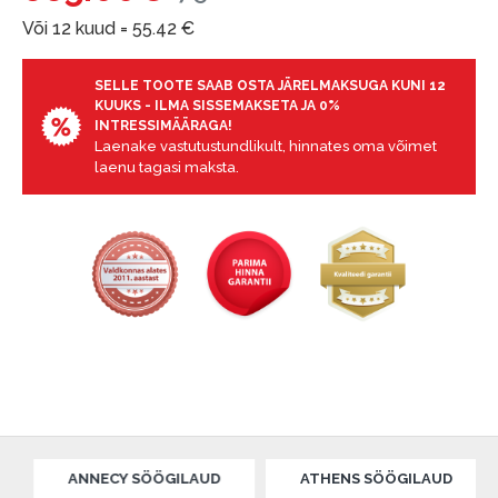
Või 12 kuud =
55.42
€
SELLE TOOTE SAAB OSTA JÄRELMAKSUGA KUNI 12
KUUKS - ILMA SISSEMAKSETA JA 0%
INTRESSIMÄÄRAGA!
Laenake vastutustundlikult, hinnates oma võimet
laenu tagasi maksta.
ANNECY SÖÖGILAUD
ATHENS SÖÖGILAUD