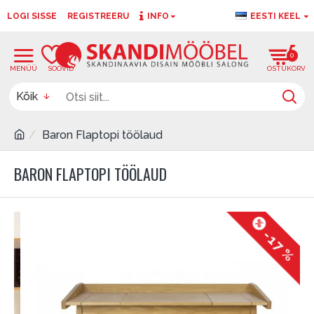
LOGI SISSE
REGISTREERU
INFO
EESTI KEEL
0
0
Kõik
Baron Flaptopi töölaud
BARON FLAPTOPI TÖÖLAUD
-17 %