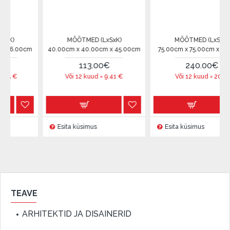
MÕÕTMED (LxSxK)
MÕÕTMED (LxSxK)
.00cm
40.00cm x 40.00cm x 45.00cm
75.00cm x 75.00cm x 37.00cm
113.00€
240.00€
€
Või 12 kuud =
9.41
€
Või 12 kuud =
20
€
Esita küsimus
Esita küsimus
TEAVE
ARHITEKTID JA DISAINERID