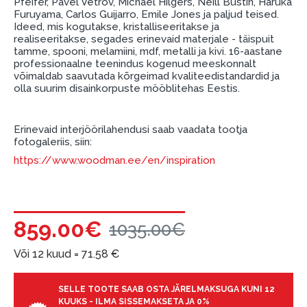
Pfeifer, Pavel Vetrov, Michael Hilgers, Neill Bustin, Haruka
garantii ja tagastamise tingimustega
.
Furuyama, Carlos Guijarro, Emile Jones ja paljud teised.
Finantsvastutus:
Ideed, mis kogutakse, kristalliseeritakse ja
realiseeritakse, segades erinevaid materjale - täispuit
Laenake vastutustundlikult! Enne laenamist
tamme, spooni, melamiini, mdf, metalli ja kivi. 16-aastane
palun hinnake oma finantsvõimalusi.
professionaalne teenindus kogenud meeskonnalt
võimaldab saavutada kõrgeimad kvaliteedistandardid ja
olla suurim disainkorpuste mööblitehas Eestis.
Erinevaid interjöörilahendusi saab vaadata tootja
fotogaleriis, siin:
https://www.woodman.ee/en/inspiration
859.00€
1035.00€
Või 12 kuud =
71.58
€
SELLE TOOTE SAAB OSTA JÄRELMAKSUGA KUNI 12
KUUKS - ILMA SISSEMAKSETA JA 0%