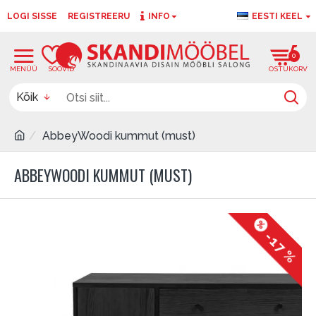
LOGI SISSE
REGISTREERU
INFO
EESTI KEEL
0
0
Kõik
AbbeyWoodi kummut (must)
ABBEYWOODI KUMMUT (MUST)
-17 %