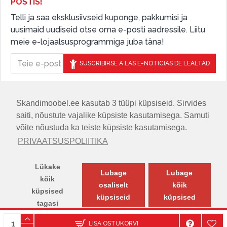
POSTIS!
Telli ja saa eksklusiivseid kuponge, pakkumisi ja
uusimaid uudiseid otse oma e-posti aadressile. Liitu
meie e-lojaalsusprogrammiga juba täna!
SUSCRIBIRSE A LAS E-NOTICIAS DE LEALTAD
Skandimoobel.ee kasutab 3 tüüpi küpsiseid. Sirvides
JÄLGIGE MEID SOTSIAALMEEDIAS
saiti, nõustute vajalike küpsiste kasutamisega. Samuti
võite nõustuda ka teiste küpsiste kasutamisega.
PRIVAATSUSPOLIITIKA
Lükake
Lubage
Lubage
kõik
osaliselt
kõik
küpsised
küpsiseid
küpsised
tagasi
© SKANDIMÖÖBEL.EE | Skandinaavia disaini mööblisalong.
LISA OSTUKORVI