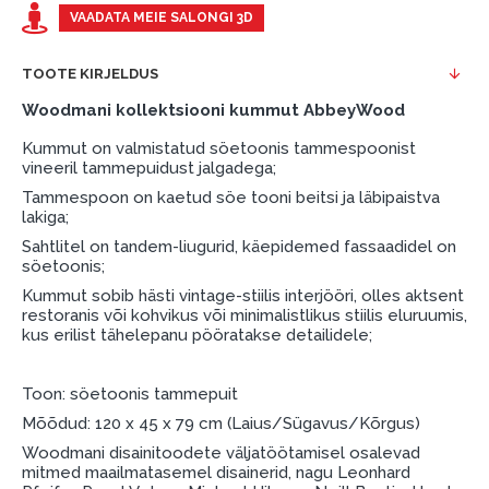
esimene sissemakse: 0 €, igakuine makse: 25 €,
VAADATA MEIE SALONGI 3D
kogu ülemakse: 0 €.
TOOTE KIRJELDUS
Liisingut ja järelmaksu saate vormistada ka külastades
meie salongi Dārzciema tänaval 91, Riia, Läti.
Woodmani kollektsiooni kummut AbbeyWood
Dokumendi nõuded:
Kummut on valmistatud söetoonis tammespoonist
vineeril tammepuidust jalgadega;
ESTO LV AS (Dokumentide vormistamiseks on
Tammespoon on kaetud söe tooni beitsi ja läbipaistva
vajalik Smart-ID, eParaksts eID, eParaksts eID
lakiga;
mobile, ESTO konto või pank Swedbank, Luminor,
Sahtlitel on tandem-liugurid, käepidemed fassaadidel on
SEB või Citadele).
söetoonis;
Kummut sobib hästi vintage-stiilis interjööri, olles aktsent
Lepingu tingimused:
restoranis või kohvikus või minimalistlikus stiilis eluruumis,
kus erilist tähelepanu pööratakse detailidele;
Liisingulepingu võib allkirjastada ainult see isik,
kes on märgitud krediidi saamise lepingus.
Toon: söetoonis tammepuit
Lisateave:
Mõõdud: 120 x 45 x 79 cm (Laius/Sügavus/Kõrgus)
Enne krediidi vormistamist palun tutvuge
Woodmani disainitoodete väljatöötamisel osalevad
kauba tarnetingimustega
, samuti
mitmed maailmatasemel disainerid, nagu Leonhard