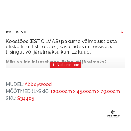
0% LIISING
Koostöös (ESTO LV AS) pakume võimalust osta
ükskõik millist toodet, kasutades intressivaba
liisingut või järelmaksu kuni 12 kuud.
Miks valida intressivaba liising või järelmaks?
Intressivaba liising või järelmaks on mugav ja
soodne finantseerimise lahendus, mis võimaldab
MUDEL:
Abbeywood
teil vajalikud tooted kohe osta, kuid nende eest
MÕÕTMED (LxSxK):
120.00cm x 45.00cm x 79.00cm
hiljem tasuda.
SKU:
S34405
ESTO-ga saate intressivaba liisingu või järelmaksu
eeliseid ilma esimese sissemakseta ja järelmaksu
perioodiga kuni 12 kuud.
Näide: Toote hind 300 €, periood: 12 kuud,