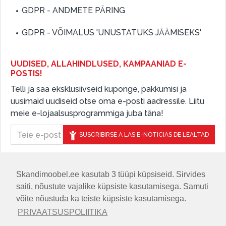
GDPR - ANDMETE PÄRING
GDPR - VÕIMALUS 'UNUSTATUKS JÄÄMISEKS'
UUDISED, ALLAHINDLUSED, KAMPAANIAD E-
POSTIS!
Telli ja saa eksklusiivseid kuponge, pakkumisi ja
uusimaid uudiseid otse oma e-posti aadressile. Liitu
meie e-lojaalsusprogrammiga juba täna!
SUSCRIBIRSE A LAS E-NOTICIAS DE LEALTAD
Skandimoobel.ee kasutab 3 tüüpi küpsiseid. Sirvides
JÄLGIGE MEID SOTSIAALMEEDIAS
saiti, nõustute vajalike küpsiste kasutamisega. Samuti
võite nõustuda ka teiste küpsiste kasutamisega.
PRIVAATSUSPOLIITIKA