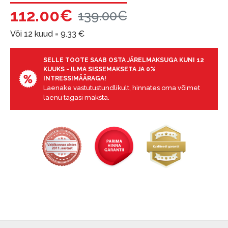
garantii ja tagastamise tingimustega
.
112.00€
139.00€
Finantsvastutus:
Laenake vastutustundlikult! Enne laenamist
Või 12 kuud =
9.33
€
palun hinnake oma finantsvõimalusi.
SELLE TOOTE SAAB OSTA JÄRELMAKSUGA KUNI 12
KUUKS - ILMA SISSEMAKSETA JA 0%
INTRESSIMÄÄRAGA!
Laenake vastutustundlikult, hinnates oma võimet
laenu tagasi maksta.