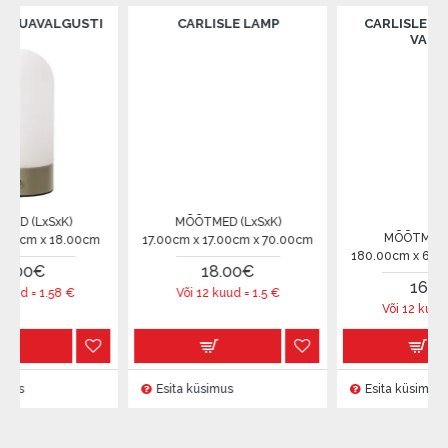
ALGUSTI
CARLISLE LAMP
CARLISLE LED STR
VALGUS
SxK)
MÕÕTMED (LxSxK)
MÕÕTMED (LxSxK)
x 18.00cm
17.00cm x 17.00cm x 70.00cm
180.00cm x 6.00cm x 6
€
18.00€
16.00€
.58
€
Või 12 kuud =
1.5
€
Või 12 kuud =
1.33
€
Esita küsimus
Esita küsimus