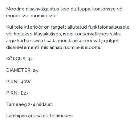
esimene sissemakse: 0 €, igakuine makse: 25 €,
Moodne disainvalgustus teie elutuppa, kontorisse või
kogu ülemakse: 0 €.
muudesse ruumidesse.
Liisingut ja järelmaksu saate vormistada ka külastades
Kui teie interjöör on rangelt allutatud funktsionaalsusele
meie salongi Dārzciema tänaval 91, Riia, Läti.
või hoitakse klassikalises, isegi konservatiivses stiilis,
Dokumendi nõuded:
ärge kartke sinna lisada mõnda inspireerivat ja julget
disainielementi, mis annab ruumile iseloomu.
ESTO LV AS (Dokumentide vormistamiseks on
vajalik Smart-ID, eParaksts eID, eParaksts eID
KÕRGUS: 42
mobile, ESTO konto või pank Swedbank, Luminor,
DIAMETER: 25
SEB või Citadele).
PIRNI: 40W
Lepingu tingimused:
PIRNI: E27
Liisingulepingu võib allkirjastada ainult see isik,
kes on märgitud krediidi saamise lepingus.
Tarneaeg 2-4 nädalat.
Lisateave:
Lambipirn ei sisaldu tellimuses.
Enne krediidi vormistamist palun tutvuge
kauba tarnetingimustega
, samuti