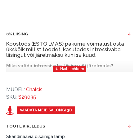
0% LIISING
Koostöös (ESTO LV AS) pakume võimalust osta
ükskõik millist toodet, kasutades intressivaba
liisingut või järelmaksu kuni 12 kuud.
Miks valida intressivaba liising või järelmaks?
Intressivaba liising või järelmaks on mugav ja
soodne finantseerimise lahendus, mis võimaldab
MUDEL:
Chalcis
teil vajalikud tooted kohe osta, kuid nende eest
SKU:
S29035
hiljem tasuda.
ESTO-ga saate intressivaba liisingu või järelmaksu
VAADATA MEIE SALONGI 3D
eeliseid ilma esimese sissemakseta ja järelmaksu
perioodiga kuni 12 kuud.
TOOTE KIRJELDUS
Näide: Toote hind 300 €, periood: 12 kuud,
Skandinaavia disainiga lamp.